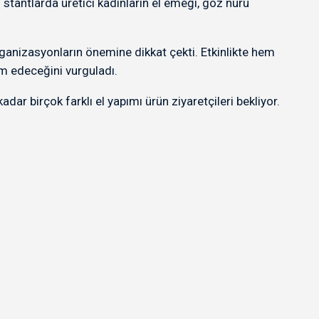
 stantlarda üretici kadınların el emeği, göz nuru
ganizasyonların önemine dikkat çekti. Etkinlikte hem
am edeceğini vurguladı.
ar birçok farklı el yapımı ürün ziyaretçileri bekliyor.