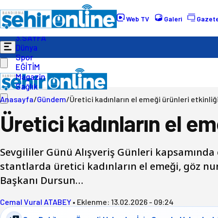
Gündem
Ekonomi
Web TV
Galeri
Gazete
Politika
3.SAYFA
Dünya
Spor
EĞİTİM
Magazin
Sağlık
Anasayfa
/
Gündem
/
Üretici kadınların el emeği ürünleri etkinliğ
Üretici kadınların el em
Sevgililer Günü Alışveriş Günleri kapsamında d
stantlarda üretici kadınların el emeği, göz n
Başkanı Dursun…
Cemal Vural ATABEY
•
Eklenme:
13.02.2026 - 09:24