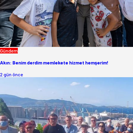
Gündem
Akın: Benim derdim memlekete hizmet hemşerim!
2 gün önce