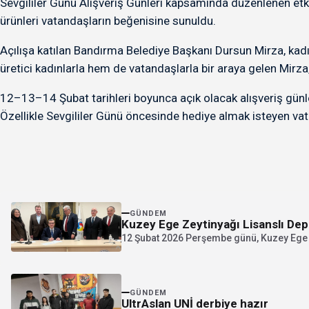
Sevgililer Günü Alışveriş Günleri kapsamında düzenlenen etkinl
ürünleri vatandaşların beğenisine sunuldu.
Açılışa katılan Bandırma Belediye Başkanı Dursun Mirza, kad
üretici kadınlarla hem de vatandaşlarla bir araya gelen Mirz
12–13–14 Şubat tarihleri boyunca açık olacak alışveriş günleri
Özellikle Sevgililer Günü öncesinde hediye almak isteyen vatan
GÜNDEM
Kuzey Ege Zeytinyağı Lisanslı Dep
12 Şubat 2026 Perşembe günü, Kuzey Ege Ze
GÜNDEM
UltrAslan UNİ derbiye hazır