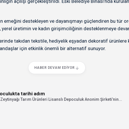
iğin açılışı gerçekleştirildi. Eski Belediye Binası’nda kurulan
ın emeğini destekleyen ve dayanışmayı güçlendiren bu tür or
a, yerel üretimin ve kadın girişimciliğinin desteklenmeye dev
nde takıdan tekstile, hediyelik eşyadan dekoratif ürünlere kad
daşlar için etkinlik önemli bir alternatif sunuyor.
HABER DEVAM EDIYOR
oculukta tarihi adım
ytinyağı Tarım Ürünleri Lisanslı Depoculuk Anonim Şirketi’nin...