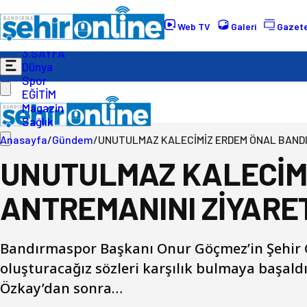
Gündem
Ekonomi
Web TV
Galeri
Gazete
Politika
3.SAYFA
Dünya
Spor
EĞİTİM
Magazin
Sağlık
Anasayfa
/
Gündem
/
UNUTULMAZ KALECİMİZ ERDEM ÖNAL BANDI
UNUTULMAZ KALECİM
ANTREMANINI ZİYARET
Bandırmaspor Başkanı Onur Göçmez’in Şehir Ga
oluşturacağız sözleri karşılık bulmaya başald
Özkay’dan sonra…