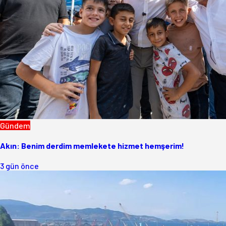
Gündem
Akın: Benim derdim memlekete hizmet hemşerim!
3 gün önce