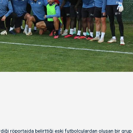
 röportajda belirttiği eski futbolculardan oluşan bir grup o