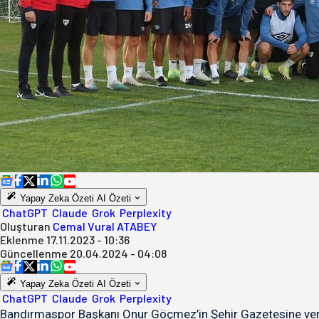
Yapay Zeka Özeti
AI Özeti
ChatGPT
Claude
Grok
Perplexity
Oluşturan
Cemal Vural ATABEY
Eklenme
17.11.2023 - 10:36
Güncellenme
20.04.2024 - 04:08
Yapay Zeka Özeti
AI Özeti
ChatGPT
Claude
Grok
Perplexity
Bandırmaspor Başkanı Onur Göçmez’in Şehir Gazetesine verdiği