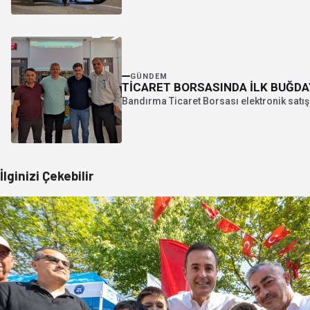
GÜNDEM
TİCARET BORSASINDA İLK BUĞDA
Bandırma Ticaret Borsası elektronik satış
İlginizi Çekebilir