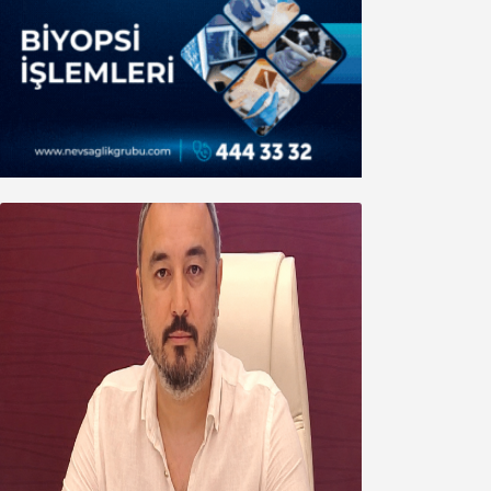
Oğuzbeyi’nden Balıkesirspor
yönetimine cevap : Herkes kendine
yakışanı yapar, buluttan nem