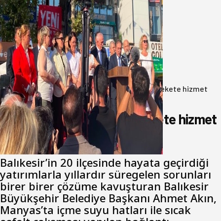
Yeni Parti Bandırma Teşkilatı kuruldu
06 Ağustos 2026
Anasayfa
/
Gündem
/
Akın: Benim derdim memlekete hizmet
hemşerim!
Akın: Benim derdim memlekete hizmet
hemşerim!
Balıkesir’in 20 ilçesinde hayata geçirdiği
yatırımlarla yıllardır süregelen sorunları
birer birer çözüme kavuşturan Balıkesir
Büyükşehir Belediye Başkanı Ahmet Akın,
Manyas’ta içme suyu hatları ile sıcak