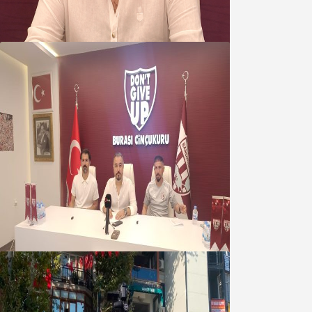
kapmayın!
07 Ağustos 2026
Oğuzbeyi : Transferlerde takımın
geleceğini, kulübün ekonomisini
düşündük
07 Ağustos 2026