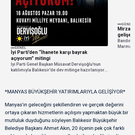
GÜNDE
Mirza: 
gelişec
Bandırma
Marmara 
GENEL
İyi Parti’den “İhanete karşı bayrak
Ekonomik
açıyorum” mitingi
İyi Parti Genel Başkan Müsavat Dervişoğlu'nun
katılımıyla Balıkesir'de dev mitinge hazırlanıyor.
"İhanete karşı bayrak...
*MANYAS BÜYÜKŞEHİR YATIRIMLARIYLA GELİŞİYOR*
Manyas’ın geleceğini şekillendiren ve gerçek değerini
ortaya çıkaran hizmetlerin açılışını yapmaktan büyük bir
mutluluk duyduğunu söyleyen Balıkesir Büyükşehir
Belediye Başkanı Ahmet Akın, 20 ilçenin pek çok farklı