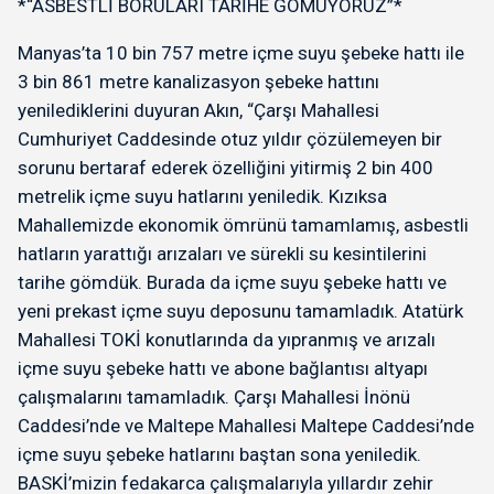
*“ASBESTLİ BORULARI TARİHE GÖMÜYORUZ”*
Manyas’ta 10 bin 757 metre içme suyu şebeke hattı ile
3 bin 861 metre kanalizasyon şebeke hattını
yenilediklerini duyuran Akın, “Çarşı Mahallesi
Cumhuriyet Caddesinde otuz yıldır çözülemeyen bir
sorunu bertaraf ederek özelliğini yitirmiş 2 bin 400
metrelik içme suyu hatlarını yeniledik. Kızıksa
Mahallemizde ekonomik ömrünü tamamlamış, asbestli
hatların yarattığı arızaları ve sürekli su kesintilerini
tarihe gömdük. Burada da içme suyu şebeke hattı ve
yeni prekast içme suyu deposunu tamamladık. Atatürk
Mahallesi TOKİ konutlarında da yıpranmış ve arızalı
içme suyu şebeke hattı ve abone bağlantısı altyapı
çalışmalarını tamamladık. Çarşı Mahallesi İnönü
Caddesi’nde ve Maltepe Mahallesi Maltepe Caddesi’nde
içme suyu şebeke hatlarını baştan sona yeniledik.
BASKİ’mizin fedakarca çalışmalarıyla yıllardır zehir