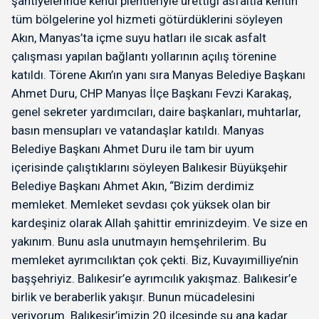
şantiyelerinde kendi plentleriyle ürettiği asfaltla kentin
tüm bölgelerine yol hizmeti götürdüklerini söyleyen
Akın, Manyas’ta içme suyu hatları ile sıcak asfalt
çalışması yapılan bağlantı yollarının açılış törenine
katıldı. Törene Akın’ın yanı sıra Manyas Belediye Başkanı
Ahmet Duru, CHP Manyas İlçe Başkanı Fevzi Karakaş,
genel sekreter yardımcıları, daire başkanları, muhtarlar,
basın mensupları ve vatandaşlar katıldı. Manyas
Belediye Başkanı Ahmet Duru ile tam bir uyum
içerisinde çalıştıklarını söyleyen Balıkesir Büyükşehir
Belediye Başkanı Ahmet Akın, “Bizim derdimiz
memleket. Memleket sevdası çok yüksek olan bir
kardeşiniz olarak Allah şahittir emrinizdeyim. Ve size en
yakınım. Bunu asla unutmayın hemşehrilerim. Bu
memleket ayrımcılıktan çok çekti. Biz, Kuvayımilliye’nin
başşehriyiz. Balıkesir’e ayrımcılık yakışmaz. Balıkesir’e
birlik ve beraberlik yakışır. Bunun mücadelesini
veriyorum. Balıkesir’imizin 20 ilçesinde şu ana kadar