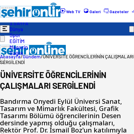
Gündem
Ekonomi
Web TV
Galeri
Gazeteler
Politika
3.SAYFA
Dünya
Spor
EĞİTİM
Magazin
Sağlık
Anasayfa
/
Gündem
/
ÜNİVERSİTE ÖĞRENCİLERİNİN ÇALIŞMALARI
SERGİLENDİ
ÜNİVERSİTE ÖĞRENCİLERİNİN
ÇALIŞMALARI SERGİLENDİ
Bandırma Onyedi Eylül Üniversi Sanat,
Tasarım ve Mimarlık Fakültesi, Grafik
Tasarımı Bölümü öğrencilerinin Desen
dersinde yapmış olduğu çalışmaları,
Rektör Prof. Dr. İsmail Boz'un katılımıyla