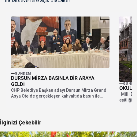
sanatseverlere açık olacaktır
GÜNDEM
DURSUN MİRZA BASINLA BİR ARAYA
GELDİ
GÜNDE
OKUL Ö
CHP Belediye Başkan adayı Dursun Mirza Grand
Milli Eği
Asya Otelde gerçekleşen kahvaltıda basın ile
eşitliğin
bir...
erişimi...
İlginizi Çekebilir