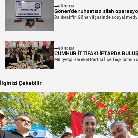
GÜNDEM
Gönen’de ruhsatsız silah operasy
Balıkesir'in Gönen ilçesinde sosyal medyada
GÜNDEM
CUMHUR İTTİFAKI İFTARDA BULU
Milliyetçi Hareket Partisi İlçe Teşkilatını
İlginizi Çekebilir