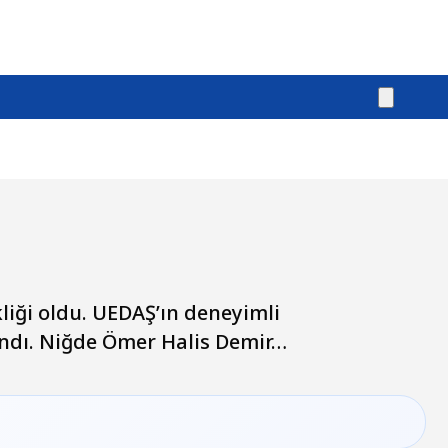
iği oldu. UEDAŞ’ın deneyimli
andı. Niğde Ömer Halis Demir…