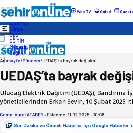
Gündem
Ekonomi
Web TV
Galeri
Gazete
Politika
3.SAYFA
Dünya
Spor
EĞİTİM
Magazin
Sağlık
Anasayfa
/
Gündem
/
UEDAŞ’ta bayrak değişimi
UEDAŞ’ta bayrak değiş
Uludağ Elektrik Dağıtım (UEDAŞ), Bandırma İş
yöneticilerinden Erkan Sevin, 10 Şubat 2025 
Cemal Vural ATABEY
•
Eklenme:
11.02.2025 - 10:08
Son Dakika ve Önemli Haberler İçin Google Haberler'd