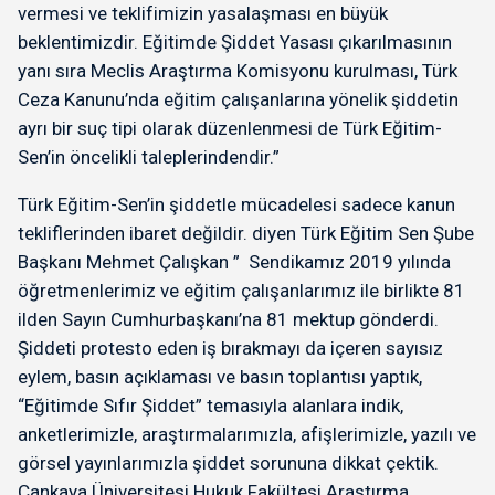
vermesi ve teklifimizin yasalaşması en büyük
beklentimizdir. Eğitimde Şiddet Yasası çıkarılmasının
yanı sıra Meclis Araştırma Komisyonu kurulması, Türk
Ceza Kanunu’nda eğitim çalışanlarına yönelik şiddetin
ayrı bir suç tipi olarak düzenlenmesi de Türk Eğitim-
Sen’in öncelikli taleplerindendir.”
Türk Eğitim-Sen’in şiddetle mücadelesi sadece kanun
tekliflerinden ibaret değildir. diyen Türk Eğitim Sen Şube
Başkanı Mehmet Çalışkan ” Sendikamız 2019 yılında
öğretmenlerimiz ve eğitim çalışanlarımız ile birlikte 81
ilden Sayın Cumhurbaşkanı’na 81 mektup gönderdi.
Şiddeti protesto eden iş bırakmayı da içeren sayısız
eylem, basın açıklaması ve basın toplantısı yaptık,
“Eğitimde Sıfır Şiddet” temasıyla alanlara indik,
anketlerimizle, araştırmalarımızla, afişlerimizle, yazılı ve
görsel yayınlarımızla şiddet sorununa dikkat çektik.
Çankaya Üniversitesi Hukuk Fakültesi Araştırma