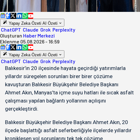
Yapay Zeka Özeti
AI Özeti
ChatGPT
Claude
Grok
Perplexity
Oluşturan
Haber Merkezi
Eklenme
05.08.2026 - 16:59
Yapay Zeka Özeti
AI Özeti
ChatGPT
Claude
Grok
Perplexity
Balıkesir’in 20 ilçesinde hayata geçirdiği yatırımlarla
yıllardır süregelen sorunları birer birer çözüme
kavuşturan Balıkesir Büyükşehir Belediye Başkanı
Ahmet Akın, Manyas’ta içme suyu hatları ile sıcak asfalt
çalışması yapılan bağlantı yollarının açılışını
gerçekleştirdi.
Balıkesir Büyükşehir Belediye Başkanı Ahmet Akın, 20
ilçede başlattığı asfalt seferberliğiyle ilçelerde yıllardır
kronikleşen yol sorunlarını tek tek çözüme