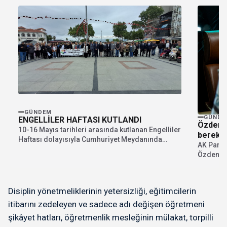
GÜNDEM
GÜNDE
ENGELLİLER HAFTASI KUTLANDI
Özdemir
10-16 Mayıs tarihleri arasında kutlanan Engelliler
bereket
Haftası dolayısıyla Cumhuriyet Meydanında
AK Parti
etkinlik düzenlendi. Etkinliğe İlçe...
Özdemir 
Kurban B
Disiplin yönetmeliklerinin yetersizliği, eğitimcilerin
itibarını zedeleyen ve sadece adı değişen öğretmeni
şikâyet hatları, öğretmenlik mesleğinin mülakat, torpilli