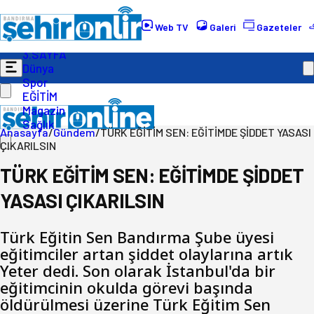
Gündem
Ekonomi
Web TV
Galeri
Gazeteler
Politika
3.SAYFA
Dünya
Spor
EĞİTİM
Magazin
Sağlık
Anasayfa
/
Gündem
/
TÜRK EĞİTİM SEN: EĞİTİMDE ŞİDDET YASASI
ÇIKARILSIN
TÜRK EĞİTİM SEN: EĞİTİMDE ŞİDDET
YASASI ÇIKARILSIN
Türk Eğitin Sen Bandırma Şube üyesi
eğitimciler artan şiddet olaylarına artık
Yeter dedi. Son olarak İstanbul'da bir
eğitimcinin okulda görevi başında
öldürülmesi üzerine Türk Eğitim Sen