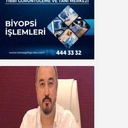
Oğuzbeyi’nden Balıkesirspor