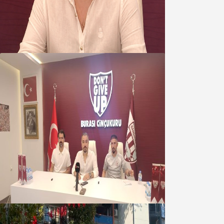
yönetimine cevap : Herkes kendine
yakışanı yapar, buluttan nem
kapmayın!
07 Ağustos 2026
Oğuzbeyi : Transferlerde takımın
geleceğini, kulübün ekonomisini
düşündük
07 Ağustos 2026