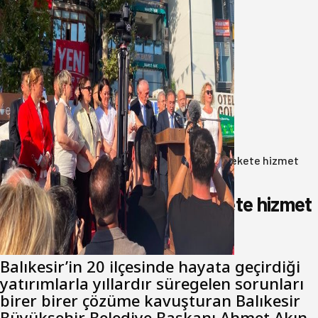
Yeni Parti Bandırma Teşkilatı kuruldu
06 Ağustos 2026
Anasayfa
/
Gündem
/
Akın: Benim derdim memlekete hizmet
hemşerim!
Akın: Benim derdim memlekete hizmet
hemşerim!
Balıkesir’in 20 ilçesinde hayata geçirdiği
yatırımlarla yıllardır süregelen sorunları
birer birer çözüme kavuşturan Balıkesir
Büyükşehir Belediye Başkanı Ahmet Akın,