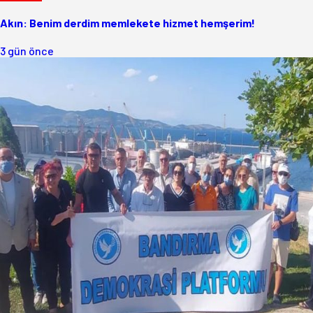
Akın: Benim derdim memlekete hizmet hemşerim!
3 gün önce