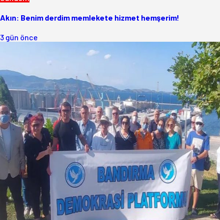
Akın: Benim derdim memlekete hizmet hemşerim!
3 gün önce