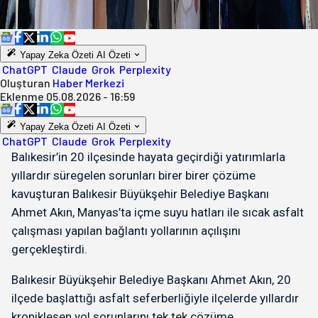
Yapay Zeka Özeti
AI Özeti
ChatGPT
Claude
Grok
Perplexity
Oluşturan
Haber Merkezi
Eklenme
05.08.2026 - 16:59
Yapay Zeka Özeti
AI Özeti
ChatGPT
Claude
Grok
Perplexity
Balıkesir’in 20 ilçesinde hayata geçirdiği yatırımlarla
yıllardır süregelen sorunları birer birer çözüme
kavuşturan Balıkesir Büyükşehir Belediye Başkanı
Ahmet Akın, Manyas’ta içme suyu hatları ile sıcak asfalt
çalışması yapılan bağlantı yollarının açılışını
gerçekleştirdi.
Balıkesir Büyükşehir Belediye Başkanı Ahmet Akın, 20
ilçede başlattığı asfalt seferberliğiyle ilçelerde yıllardır
kronikleşen yol sorunlarını tek tek çözüme