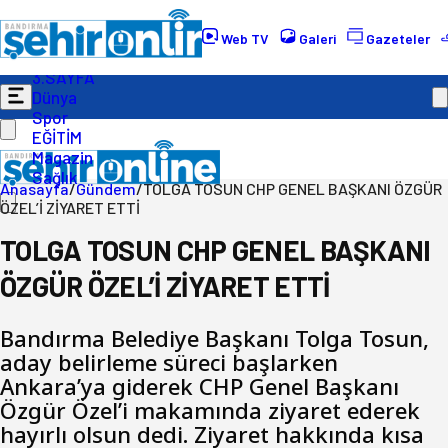
Gündem
Ekonomi
Web TV
Galeri
Gazeteler
Politika
3.SAYFA
Dünya
Spor
EĞİTİM
Magazin
Sağlık
Anasayfa
/
Gündem
/
TOLGA TOSUN CHP GENEL BAŞKANI ÖZGÜR
ÖZEL’İ ZİYARET ETTİ
TOLGA TOSUN CHP GENEL BAŞKANI
ÖZGÜR ÖZEL’İ ZİYARET ETTİ
Bandırma Belediye Başkanı Tolga Tosun,
aday belirleme süreci başlarken
Ankara’ya giderek CHP Genel Başkanı
Özgür Özel’i makamında ziyaret ederek
hayırlı olsun dedi. Ziyaret hakkında kısa