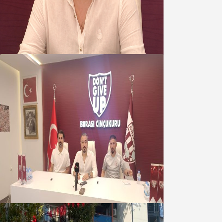
yönetimine cevap : Herkes kendine
yakışanı yapar, buluttan nem
kapmayın!
07 Ağustos 2026
Oğuzbeyi : Transferlerde takımın
geleceğini, kulübün ekonomisini
düşündük
07 Ağustos 2026