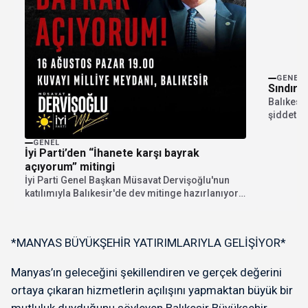
GENEL
Sındırg
Balıkesir
şiddetin
verilerin
GENEL
İyi Parti’den “İhanete karşı bayrak
açıyorum” mitingi
İyi Parti Genel Başkan Müsavat Dervişoğlu'nun
katılımıyla Balıkesir'de dev mitinge hazırlanıyor.
"İhanete karşı bayrak...
*MANYAS BÜYÜKŞEHİR YATIRIMLARIYLA GELİŞİYOR*
Manyas’ın geleceğini şekillendiren ve gerçek değerini
ortaya çıkaran hizmetlerin açılışını yapmaktan büyük bir