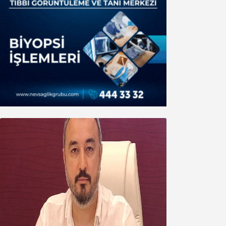
Oğuzbeyi’nden Balıkesirspor