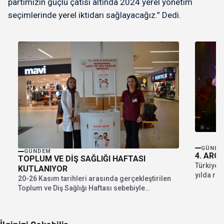
partimizin güçlü çatısı altında 2024 yerel yönetim
seçimlerinde yerel iktidarı sağlayacağız.” Dedi.
GÜNDE
GÜNDEM
4. ARO
TOPLUM VE DİŞ SAĞLIĞI HAFTASI
Türkiye’n
KUTLANIYOR
yılda ren
20-26 Kasım tarihleri arasında gerçekleştirilen
Toplum ve Diş Sağlığı Haftası sebebiyle
Bandırma Ağız ve...