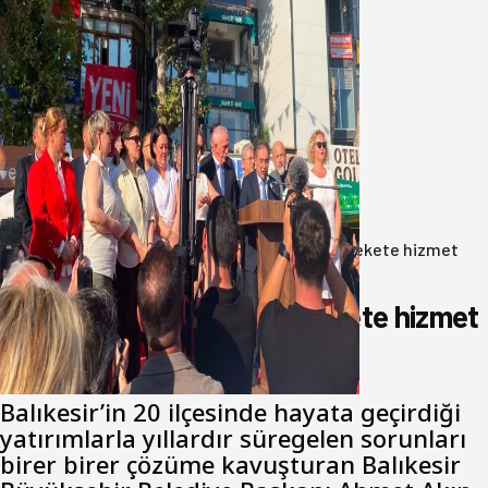
Yeni Parti Bandırma Teşkilatı kuruldu
06 Ağustos 2026
Anasayfa
/
Gündem
/
Akın: Benim derdim memlekete hizmet
hemşerim!
Akın: Benim derdim memlekete hizmet
hemşerim!
Balıkesir’in 20 ilçesinde hayata geçirdiği
yatırımlarla yıllardır süregelen sorunları
birer birer çözüme kavuşturan Balıkesir