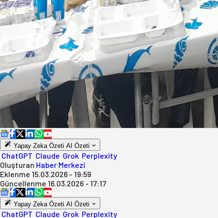
Yapay Zeka Özeti
AI Özeti
ChatGPT
Claude
Grok
Perplexity
Oluşturan
Haber Merkezi
Eklenme
15.03.2026 - 19:59
Güncellenme
16.03.2026 - 17:17
Yapay Zeka Özeti
AI Özeti
ChatGPT
Claude
Grok
Perplexity