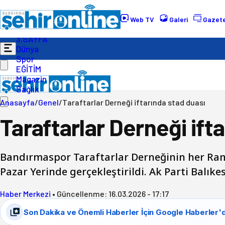
Gündem
Ekonomi
Web TV
Galeri
Gazete
Politika
3.SAYFA
Dünya
Spor
EĞİTİM
Magazin
Sağlık
Anasayfa
/
Genel
/
Taraftarlar Derneği iftarında stad duası
Taraftarlar Derneği ift
Bandırmaspor Taraftarlar Derneğinin her Rama
Pazar Yerinde gerçekleştirildi. Ak Parti Balıkes
Haber Merkezi
•
Güncellenme:
16.03.2026 - 17:17
Son Dakika ve Önemli Haberler İçin Google Haberler'd