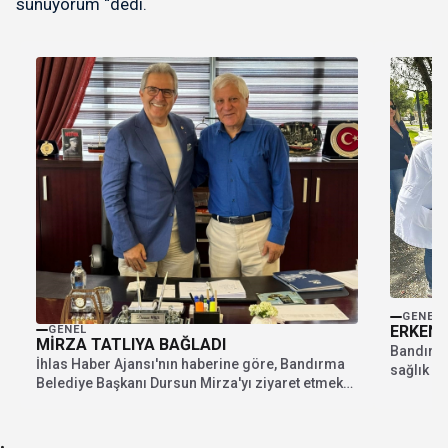
sunuyorum “dedi.
GENEL
ERKEN 
GENEL
MİRZA TATLIYA BAĞLADI
Bandırma
İhlas Haber Ajansı'nın haberine göre, Bandırma
sağlık ç
Belediye Başkanı Dursun Mirza'yı ziyaret etmek
çerçevede
isteyen CHP...