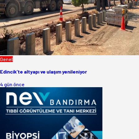
Genel
Edincik’te altyapı ve ulaşım yenileniyor
4 gün önce