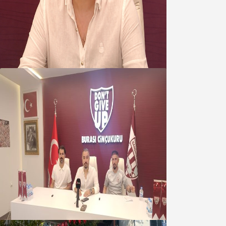
Oğuzbeyi’nden Balıkesirspor
yönetimine cevap : Herkes kendine
yakışanı yapar, buluttan nem
kapmayın!
07 Ağustos 2026
Oğuzbeyi : Transferlerde takımın
geleceğini, kulübün ekonomisini
düşündük
07 Ağustos 2026