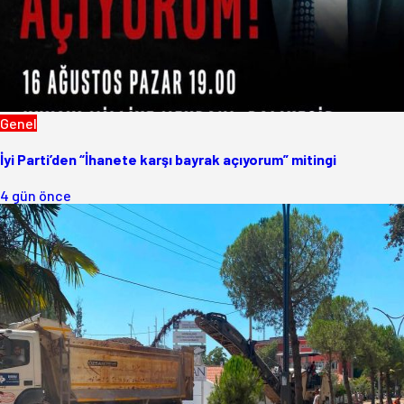
Genel
İyi Parti’den “İhanete karşı bayrak açıyorum” mitingi
4 gün önce