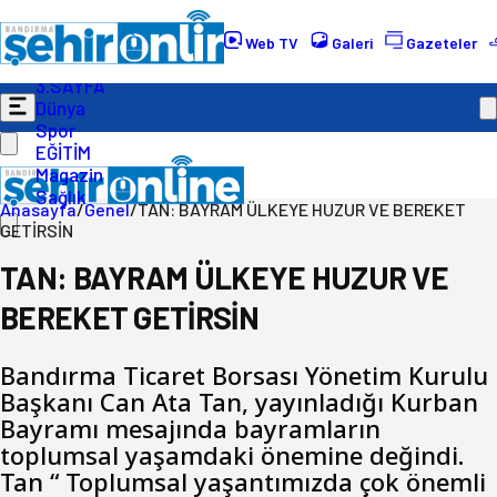
Gündem
Ekonomi
Web TV
Galeri
Gazeteler
Politika
3.SAYFA
Dünya
Spor
EĞİTİM
Magazin
Sağlık
Anasayfa
/
Genel
/
TAN: BAYRAM ÜLKEYE HUZUR VE BEREKET
GETİRSİN
TAN: BAYRAM ÜLKEYE HUZUR VE
BEREKET GETİRSİN
Bandırma Ticaret Borsası Yönetim Kurulu
Başkanı Can Ata Tan, yayınladığı Kurban
Bayramı mesajında bayramların
toplumsal yaşamdaki önemine değindi.
Tan “ Toplumsal yaşantımızda çok önemli