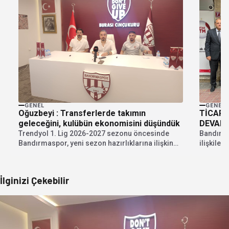
GENEL
GENEL
Oğuzbeyi : Transferlerde takımın
TİCARE
geleceğini, kulübün ekonomisini düşündük
DEVAM 
Trendyol 1. Lig 2026-2027 sezonu öncesinde
Bandırma
Bandırmaspor, yeni sezon hazırlıklarına ilişkin
ilişkile
kapsamlı bir basın...
ziyaretl
İlginizi Çekebilir