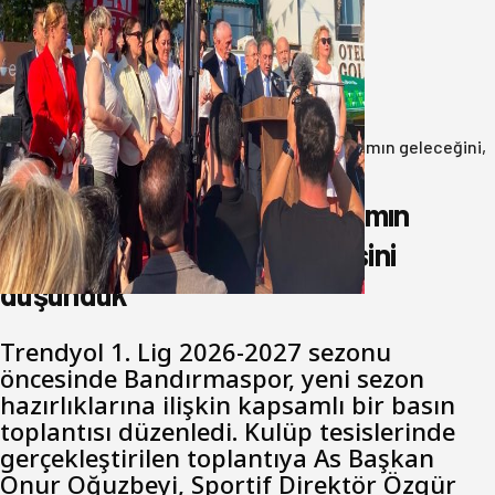
Yeni Parti Bandırma Teşkilatı kuruldu
06 Ağustos 2026
Anasayfa
/
Genel
/
Oğuzbeyi : Transferlerde takımın geleceğini,
kulübün ekonomisini düşündük
Oğuzbeyi : Transferlerde takımın
geleceğini, kulübün ekonomisini
düşündük
Trendyol 1. Lig 2026-2027 sezonu
öncesinde Bandırmaspor, yeni sezon
hazırlıklarına ilişkin kapsamlı bir basın
toplantısı düzenledi. Kulüp tesislerinde
gerçekleştirilen toplantıya As Başkan
Onur Oğuzbeyi, Sportif Direktör Özgür