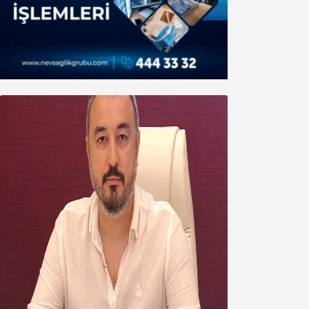
Oğuzbeyi’nden Balıkesirspor
yönetimine cevap : Herkes kendine
yakışanı yapar, buluttan nem
kapmayın!
07 Ağustos 2026