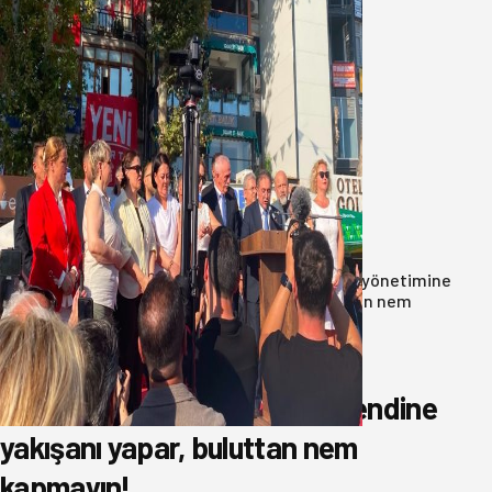
Yeni Parti Bandırma Teşkilatı kuruldu
06 Ağustos 2026
Anasayfa
/
Genel
/
Oğuzbeyi’nden Balıkesirspor yönetimine
cevap : Herkes kendine yakışanı yapar, buluttan nem
kapmayın!
Oğuzbeyi’nden Balıkesirspor
yönetimine cevap : Herkes kendine
yakışanı yapar, buluttan nem
kapmayın!