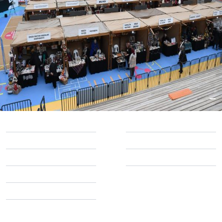
EL EMEĞİNE DEĞER BÖYLE VERİLİR!
28 Aralık 2023
Türkiye'nin yeni haber teması MOZWP ile tanışın! Üstün özellikleri,
gelişmiş modül yapısı, tasarlanabilir sayfa yapıları ve kusursuz hızlı
altyapısı ile haber sektöründe yerinizi sağlamlaştırın.
Kategoriler
Gündem
Spor
Ekonomi
EĞİTİM
Politika
Magazin
3.SAYFA
Sağlık
Dünya
Servisler