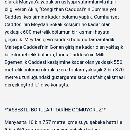
olarak Manyas’a yaptıkları üstyapı yatırımlarıyla ilgili
bilgi veren Akın, “Cengizhan Caddesi’nin Cumhuriyet
Caddesi kesişimine kadar bölümü yaptık. Cumhuriyet
Caddesi’nin Meydan Sokak kesişimine kadar olan
yaklaşık 600 metrelik bölümün bir kısmını hayata
geçirdik. Meydan çevresindeki bölümü tamamladık.
Maltepe Caddesi’nin Gönen girişine kadar olan yaklaşık
bir kilometrelik bölümü, İnönü Caddesi’nin Milli
Egemenlik Caddesi kesişimine kadar olan yaklaşık 550
metrelik bölümü olmak üzere toplam yaklaşık 2 bin 370
metre uzunluğundaki güzergahta sıcak asfalt çalışması
gerçekleştirdik.” diye konuştu.
*“ASBESTLİ BORULARI TARİHE GÖMÜYORUZ”*
Manyas’ta 10 bin 757 metre içme suyu şebeke hattı ile
3 bin 861 metre kanalizasyon şebeke hattını