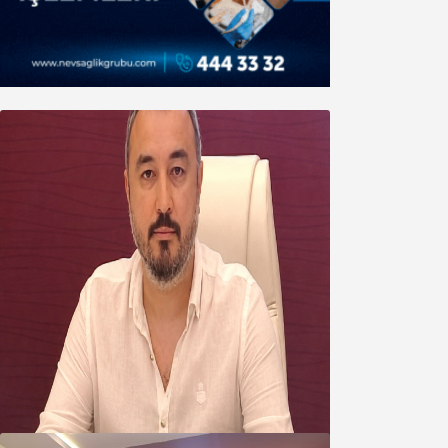
Oğuzbeyi’nden Balıkesirspor
yönetimine cevap : Herkes kendine
yakışanı yapar, buluttan nem
kapmayın!
07 Ağustos 2026