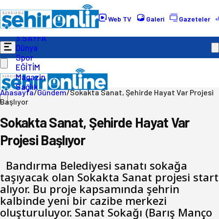
Gündem
Ekonomi
Web TV
Galeri
Gazeteler
Politika
3.SAYFA
Dünya
Spor
EĞİTİM
Magazin
Sağlık
Anasayfa
/
Gündem
/
Sokakta Sanat, Şehirde Hayat Var Projesi
Başlıyor
Sokakta Sanat, Şehirde Hayat Var
Projesi Başlıyor
Bandırma Belediyesi sanatı sokağa
taşıyacak olan Sokakta Sanat projesi start
alıyor. Bu proje kapsamında şehrin
kalbinde yeni bir cazibe merkezi
oluşturuluyor. Sanat Sokağı (Barış Manço