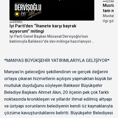
GÜNDE
Mustafa
tam not
Mustafa 
ilgi gör
GENEL
İyi Parti’den “İhanete karşı bayrak
Kültür...
açıyorum” mitingi
İyi Parti Genel Başkan Müsavat Dervişoğlu'nun
katılımıyla Balıkesir'de dev mitinge hazırlanıyor.
"İhanete karşı bayrak...
*MANYAS BÜYÜKŞEHİR YATIRIMLARIYLA GELİŞİYOR*
Manyas’ın geleceğini şekillendiren ve gerçek değerini
ortaya çıkaran hizmetlerin açılışını yapmaktan büyük bir
mutluluk duyduğunu söyleyen Balıkesir Büyükşehir
Belediye Başkanı Ahmet Akın, 20 ilçenin pek çok farklı
noktasında kronikleşen ve yıllardır ihmal edilmiş altyapı
ve üstyapı sorunlarını belediyenin kendi öz kaynaklarıyla
çözüme kavuşturduklarını belirtti. Büyükşehir Belediyesi