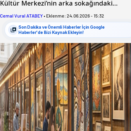
Kültür Merkezi’nin arka sokağındaki…
Cemal Vural ATABEY
•
Eklenme:
24.06.2026 - 15:32
Son Dakika ve Önemli Haberler İçin Google
Haberler'de Bizi Kaynak Ekleyin!