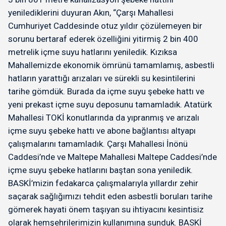
yenilediklerini duyuran Akın, “Çarşı Mahallesi
Cumhuriyet Caddesinde otuz yıldır çözülemeyen bir
sorunu bertaraf ederek özelliğini yitirmiş 2 bin 400
metrelik içme suyu hatlarını yeniledik. Kızıksa
Mahallemizde ekonomik ömrünü tamamlamış, asbestli
hatların yarattığı arızaları ve sürekli su kesintilerini
tarihe gömdük. Burada da içme suyu şebeke hattı ve
yeni prekast içme suyu deposunu tamamladık. Atatürk
Mahallesi TOKİ konutlarında da yıpranmış ve arızalı
içme suyu şebeke hattı ve abone bağlantısı altyapı
çalışmalarını tamamladık. Çarşı Mahallesi İnönü
Caddesi’nde ve Maltepe Mahallesi Maltepe Caddesi’nde
içme suyu şebeke hatlarını baştan sona yeniledik.
BASKİ’mizin fedakarca çalışmalarıyla yıllardır zehir
saçarak sağlığımızı tehdit eden asbestli boruları tarihe
gömerek hayati önem taşıyan su ihtiyacını kesintisiz
olarak hemşehrilerimizin kullanımına sunduk. BASKİ