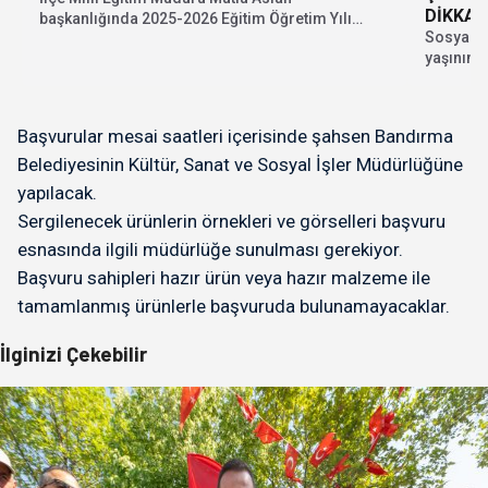
DİKKAT
başkanlığında 2025-2026 Eğitim Öğretim Yılı
Sosyal m
sene sonu müdürler...
yaşının 
beraberin
Başvurular mesai saatleri içerisinde şahsen Bandırma
Belediyesinin Kültür, Sanat ve Sosyal İşler Müdürlüğüne
yapılacak.
Sergilenecek ürünlerin örnekleri ve görselleri başvuru
esnasında ilgili müdürlüğe sunulması gerekiyor.
Başvuru sahipleri hazır ürün veya hazır malzeme ile
tamamlanmış ürünlerle başvuruda bulunamayacaklar.
İlginizi Çekebilir