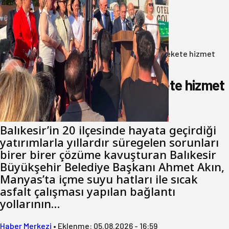
Yeni Parti Bandırma Teşkilatı kuruldu
06 Ağustos 2026
Anasayfa
/
Gündem
/
Akın: Benim derdim memlekete hizmet
hemşerim!
Akın: Benim derdim memlekete hizmet
hemşerim!
Balıkesir’in 20 ilçesinde hayata geçirdiği
yatırımlarla yıllardır süregelen sorunları
birer birer çözüme kavuşturan Balıkesir
Büyükşehir Belediye Başkanı Ahmet Akın,
Manyas’ta içme suyu hatları ile sıcak
asfalt çalışması yapılan bağlantı
yollarının…
Haber Merkezi
•
Eklenme:
05.08.2026 - 16:59