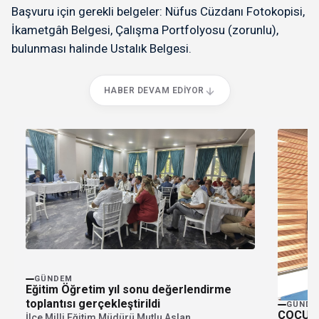
Başvuru için gerekli belgeler: Nüfus Cüzdanı Fotokopisi,
İkametgâh Belgesi, Çalışma Portfolyosu (zorunlu),
bulunması halinde Ustalık Belgesi.
HABER DEVAM EDIYOR
GÜNDEM
Eğitim Öğretim yıl sonu değerlendirme
toplantısı gerçekleştirildi
GÜNDE
ÇOCUKL
İlçe Milli Eğitim Müdürü Mutlu Aslan