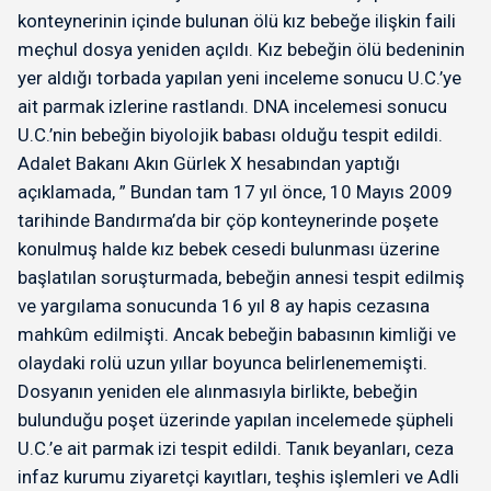
konteynerinin içinde bulunan ölü kız bebeğe ilişkin faili
meçhul dosya yeniden açıldı. Kız bebeğin ölü bedeninin
yer aldığı torbada yapılan yeni inceleme sonucu U.C.’ye
ait parmak izlerine rastlandı. DNA incelemesi sonucu
U.C.’nin bebeğin biyolojik babası olduğu tespit edildi.
Adalet Bakanı Akın Gürlek X hesabından yaptığı
açıklamada, ” Bundan tam 17 yıl önce, 10 Mayıs 2009
tarihinde Bandırma’da bir çöp konteynerinde poşete
konulmuş halde kız bebek cesedi bulunması üzerine
başlatılan soruşturmada, bebeğin annesi tespit edilmiş
ve yargılama sonucunda 16 yıl 8 ay hapis cezasına
mahkûm edilmişti. Ancak bebeğin babasının kimliği ve
olaydaki rolü uzun yıllar boyunca belirlenememişti.
Dosyanın yeniden ele alınmasıyla birlikte, bebeğin
bulunduğu poşet üzerinde yapılan incelemede şüpheli
U.C.’e ait parmak izi tespit edildi. Tanık beyanları, ceza
infaz kurumu ziyaretçi kayıtları, teşhis işlemleri ve Adli