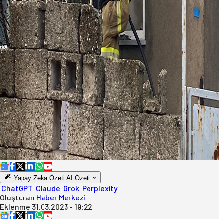
Yapay Zeka Özeti
AI Özeti
ChatGPT
Claude
Grok
Perplexity
Oluşturan
Haber Merkezi
Eklenme
31.03.2023 - 19:22