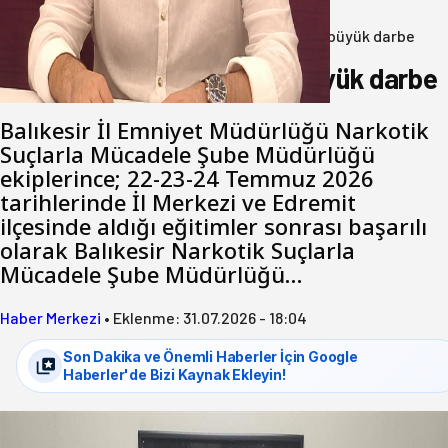
07 Ağustos 2026
Anasayfa
/
3.Sayfa
/
Balıkesir’de uyuşturucuya büyük darbe
Balıkesir’de uyuşturucuya büyük darbe
Balıkesir İl Emniyet Müdürlüğü Narkotik
Suçlarla Mücadele Şube Müdürlüğü
ekiplerince; 22-23-24 Temmuz 2026
tarihlerinde İl Merkezi ve Edremit
ilçesinde aldığı eğitimler sonrası başarılı
olarak Balıkesir Narkotik Suçlarla
Mücadele Şube Müdürlüğü…
Haber Merkezi
•
Eklenme:
31.07.2026 - 18:04
Son Dakika ve Önemli Haberler İçin Google
Haberler'de Bizi Kaynak Ekleyin!