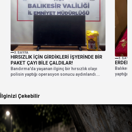
3.SAYFA
HIRSIZLIK İÇİN GİRDİKLERİ İŞYERİNDE BİR
3.SAYF
ERDEK’
PAKET ÇAYI BİLE ÇALDILAR!
Balıkesir
Bandırma'da yaşanan ilginç bir hırsızlık olayı
yaptığı t
polisin yaptığı operasyon sonucu aydınlandı.
İl...
Geçtiğimiz akşam 17...
İlginizi Çekebilir