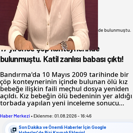
yakışanı yapar, buluttan nem
kapmayın!
07 Ağustos 2026
Anasayfa
/
3.Sayfa
/
17 yıl önce çöp konteynerinde bulunmuştu.
Katil zanlısı babası çıktı!
17 yıl önce çöp konteynerinde
bulunmuştu. Katil zanlısı babası çıktı!
Bandırma'da 10 Mayıs 2009 tarihinde bir
çöp konteynerinin içinde bulunan ölü kız
bebeğe ilişkin faili meçhul dosya yeniden
açıldı. Kız bebeğin ölü bedeninin yer aldığı
torbada yapılan yeni inceleme sonucu…
Haber Merkezi
•
Eklenme:
01.08.2026 - 16:46
Son Dakika ve Önemli Haberler İçin Google
Haberler'de Bizi Kaynak Ekleyin!