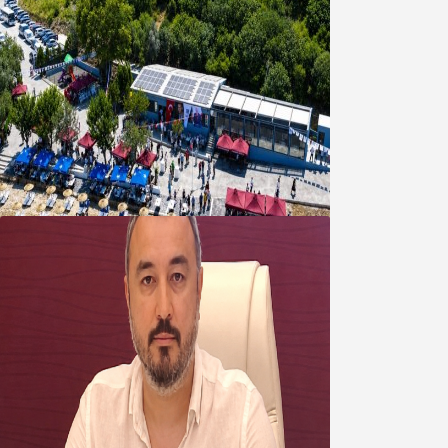
Bandırma Belediyesinden
Şirinçavuş’a hayat veren tesis
08 Ağustos 2026
Oğuzbeyi’nden Balıkesirspor
yönetimine cevap : Herkes kendine