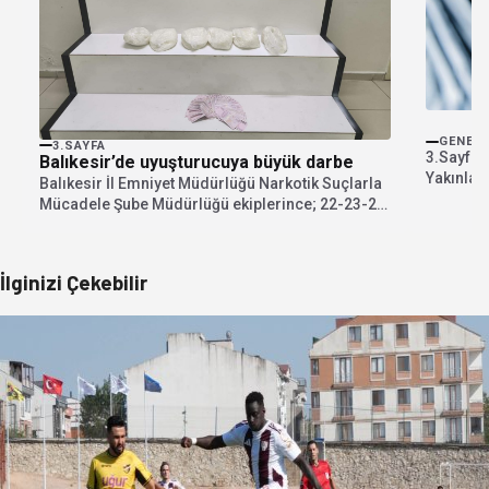
GENEL
3.SAYFA
3.Sayfa 
Balıkesir’de uyuşturucuya büyük darbe
Yakınlar
Balıkesir İl Emniyet Müdürlüğü Narkotik Suçlarla
Güncelle
Mücadele Şube Müdürlüğü ekiplerince; 22-23-24
Temmuz 2026 tarihlerinde...
İlginizi Çekebilir