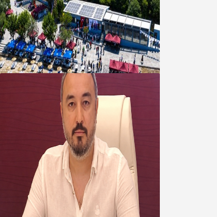
Bandırma Belediyesinden
Şirinçavuş’a hayat veren tesis
08 Ağustos 2026
Oğuzbeyi’nden Balıkesirspor
yönetimine cevap : Herkes kendine
yakışanı yapar, buluttan nem
kapmayın!