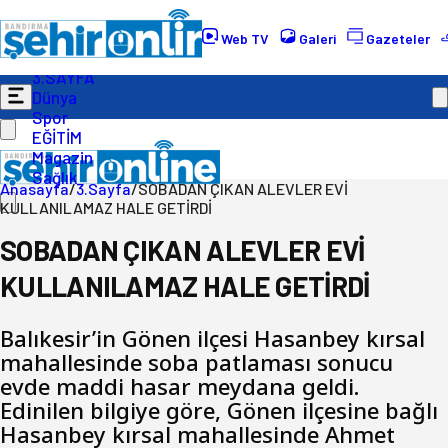
Gündem
Ekonomi
Web TV
Galeri
Gazeteler
Politika
3.SAYFA
Dünya
Spor
EĞİTİM
Magazin
Sağlık
Anasayfa
/
3.Sayfa
/
SOBADAN ÇIKAN ALEVLER EVİ
KULLANILAMAZ HALE GETİRDİ
SOBADAN ÇIKAN ALEVLER EVİ
KULLANILAMAZ HALE GETİRDİ
Balıkesir’in Gönen ilçesi Hasanbey kırsal
mahallesinde soba patlaması sonucu
evde maddi hasar meydana geldi.
Edinilen bilgiye göre, Gönen ilçesine bağlı
Hasanbey kırsal mahallesinde Ahmet