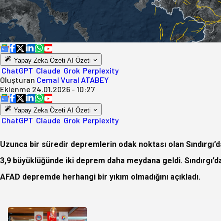
Yapay Zeka Özeti
AI Özeti
ChatGPT
Claude
Grok
Perplexity
Oluşturan
Cemal Vural ATABEY
Eklenme
24.01.2026 - 10:27
Yapay Zeka Özeti
AI Özeti
ChatGPT
Claude
Grok
Perplexity
Uzunca bir süredir depremlerin odak noktası olan Sındırgı
3,9 büyüklüğünde iki deprem daha meydana geldi. Sındırgı’
AFAD depremde herhangi bir yıkım olmadığını açıkladı.