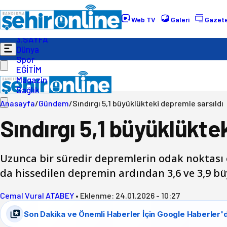
Gündem
Ekonomi
Web TV
Galeri
Gazete
Politika
3.SAYFA
Dünya
Spor
EĞİTİM
Magazin
Sağlık
Anasayfa
/
Gündem
/
Sındırgı 5,1 büyüklükteki depremle sarsıldı
Sındırgı 5,1 büyüklükte
Uzunca bir süredir depremlerin odak noktası
da hissedilen depremin ardından 3,6 ve 3,9 
Cemal Vural ATABEY
•
Eklenme:
24.01.2026 - 10:27
Son Dakika ve Önemli Haberler İçin Google Haberler'd