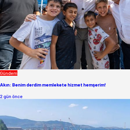
Gündem
Akın: Benim derdim memlekete hizmet hemşerim!
2 gün önce