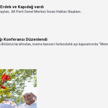
Ali Taylan Öztaylan’ın gündeminde Erdek ve Kapıdağ vardı
Öztaylan, AK Parti Genel Merkez İnsan Hakları Başkanı...
ğı Konferansı Düzenlendi
ik Bölümü tarafından, meme kanseri farkındalık ayı kapsamında “Mem