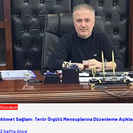
Gündem
Ahmet Sağlam: Terör Örgütü Mensuplarına Düzenleme Açıklam
2 hafta önce