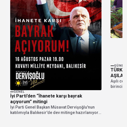
GÜNDE
TÜRKİY
AŞILAM
Aşılı cev
birinci s
ilçesinde
GENEL
İyi Parti’den “İhanete karşı bayrak
açıyorum” mitingi
İyi Parti Genel Başkan Müsavat Dervişoğlu'nun
katılımıyla Balıkesir'de dev mitinge hazırlanıyor.
"İhanete karşı bayrak...