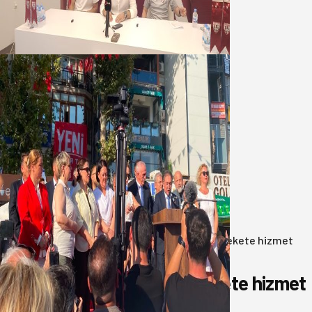
düşündük
07 Ağustos 2026
Yeni Parti Bandırma Teşkilatı kuruldu
06 Ağustos 2026
Anasayfa
/
Gündem
/
Akın: Benim derdim memlekete hizmet
hemşerim!
Akın: Benim derdim memlekete hizmet
hemşerim!