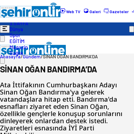
Gündem
Ekonomi
Web TV
Galeri
Gazeteler
Politika
3.SAYFA
Dünya
Spor
EĞİTİM
Magazin
Sağlık
Anasayfa
/
Gündem
/
SİNAN OĞAN BANDIRMA’DA
SİNAN OĞAN BANDIRMA’DA
Ata İttifakının Cumhurbaşkanı Adayı
Sinan Oğan Bandırma'ya gelerek
vatandaşlara hitap etti. Bandırma'da
esnafları ziyaret eden Sinan Oğan,
özellikle gençlerle konuşup sorunlarını
dinleyerek onlardan destek istedi.
Ziyaretleri esnasında İYİ Parti