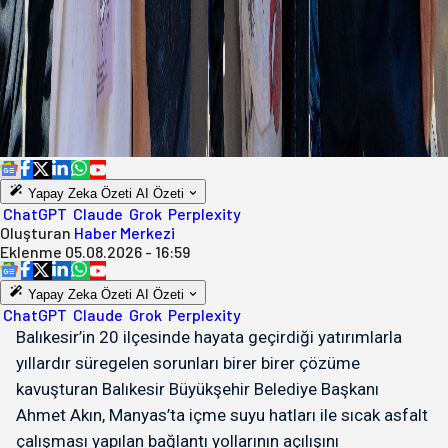
Yapay Zeka Özeti
AI Özeti
ChatGPT
Claude
Grok
Perplexity
Oluşturan
Haber Merkezi
Eklenme
05.08.2026 - 16:59
Yapay Zeka Özeti
AI Özeti
ChatGPT
Claude
Grok
Perplexity
Balıkesir’in 20 ilçesinde hayata geçirdiği yatırımlarla
yıllardır süregelen sorunları birer birer çözüme
kavuşturan Balıkesir Büyükşehir Belediye Başkanı
Ahmet Akın, Manyas’ta içme suyu hatları ile sıcak asfalt
çalışması yapılan bağlantı yollarının açılışını