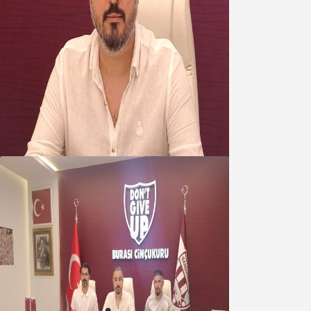
Oğuzbeyi’nden Balıkesirspor
yönetimine cevap : Herkes kendine
yakışanı yapar, buluttan nem
kapmayın!
07 Ağustos 2026
Oğuzbeyi : Transferlerde takımın
geleceğini, kulübün ekonomisini