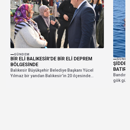
GÜNDEM
BİR ELİ BALIKESİR’DE BİR ELİ DEPREM
GÜNDE
ŞİDDET
BÖLGESİNDE
BATIRD
Balıkesir Büyükşehir Belediye Başkanı Yücel
Bandırma
Yılmaz bir yandan Balıkesir’in 20 ilçesinde
gök gürül
projelerini sürdürürken bir...
hasar...