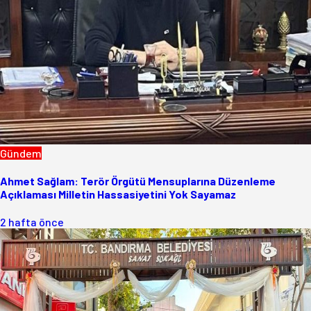
Gündem
Ahmet Sağlam: Terör Örgütü Mensuplarına Düzenleme
Açıklaması Milletin Hassasiyetini Yok Sayamaz
2 hafta önce