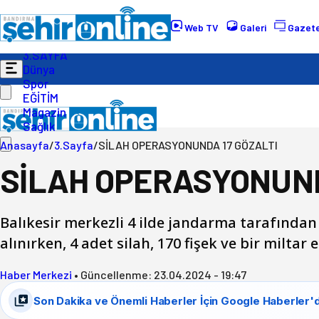
Gündem
Ekonomi
Web TV
Galeri
Gazete
Politika
3.SAYFA
Dünya
Spor
EĞİTİM
Magazin
Sağlık
Anasayfa
/
3.Sayfa
/
SİLAH OPERASYONUNDA 17 GÖZALTI
SİLAH OPERASYONUND
Balıkesir merkezli 4 ilde jandarma tarafında
alınırken, 4 adet silah, 170 fişek ve bir miltar e
Haber Merkezi
•
Güncellenme:
23.04.2024 - 19:47
Son Dakika ve Önemli Haberler İçin Google Haberler'd