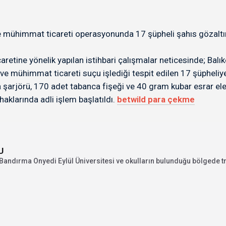
e mühimmat ticareti operasyonunda 17 şüpheli şahıs gözaltına 
tine yönelik yapılan istihbari çalışmalar neticesinde; Balıkes
ve mühimmat ticareti suçu işlediği tespit edilen 17 şüpheliye
şarjörü, 170 adet tabanca fişeği ve 40 gram kubar esrar ele 
haklarında adli işlem başlatıldı.
betwild para çekme
U
andırma Onyedi Eylül Üniversitesi ve okulların bulunduğu bölgede tra