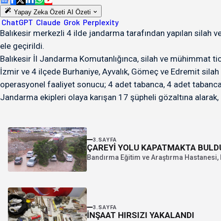
Yapay Zeka Özeti
AI Özeti
ChatGPT
Claude
Grok
Perplexity
Balıkesir merkezli 4 ilde jandarma tarafından yapılan silah v
ele geçirildi.
Balıkesir İl Jandarma Komutanlığınca, silah ve mühimmat ticare
İzmir ve 4 ilçede Burhaniye, Ayvalık, Gömeç ve Edremit silah 
operasyonel faaliyet sonucu; 4 adet tabanca, 4 adet tabanca 
Jandarma ekipleri olaya karışan 17 şüpheli gözaltına alarak, 
3.SAYFA
ÇAREYİ YOLU KAPATMAKTA BULD
Bandırma Eğitim ve Araştırma Hastanesi, B
3.SAYFA
İNŞAAT HIRSIZI YAKALANDI