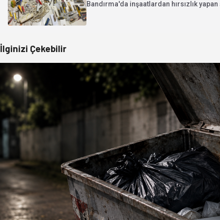
Bandırma'da inşaatlardan hırsızlık yapan şü
İlginizi Çekebilir