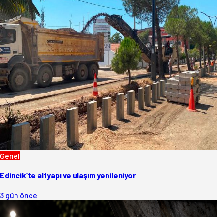
Genel
Edincik’te altyapı ve ulaşım yenileniyor
3 gün önce