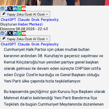
Yapay Zeka Özeti
AI Özeti
ChatGPT
Claude
Grok
Perplexity
Oluşturan
Haber Merkezi
Eklenme
06.08.2026 - 22:43
Yapay Zeka Özeti
AI Özeti
ChatGPT
Claude
Grok
Perplexity
Cumhuriyet Halk Partisi için çıkan mutlak butlan
kararının ardından 38. Kurultay’ın geçersiz sayılması ve
Kemal Kılıçdaroğlu’nun yeniden partiye genel başkan
olarak gelmesi ile devam eden süreçte CHP’den istifa
eden Özgür Özel’in kurduğu ve Genel Başkanı olduğu
Yeni Parti ülke çapında hızla teşkilatlanıyor.
Bu kapsamda geçtiğimiz gün Kurucu İlçe Başkanı olarak
Mehmet Atak’ın belirlendiği Yeni Parti Bandırma İlçe
Teşkilatı da bugün Cumhuriyet Meydanında düzenlenen