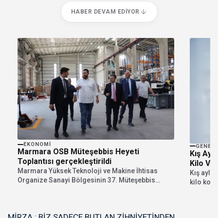
HABER DEVAM EDIYOR
EKONOMI
GENEL
Marmara OSB Müteşebbis Heyeti
Kış Ayl
Toplantısı gerçekleştirildi
Kilo V
Marmara Yüksek Teknoloji ve Makine İhtisas
Kış aylar
Organize Sanayi Bölgesinin 37. Müteşebbis
kilo kon
Heyet Toplantısı, Müteşebbis...
önemine 
Beslenme
Koç, yanl
MİRZA : BİZ SADECE BUTLAN ZİHNİYETİNDEN