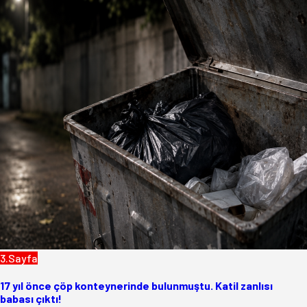
3.Sayfa
17 yıl önce çöp konteynerinde bulunmuştu. Katil zanlısı
babası çıktı!