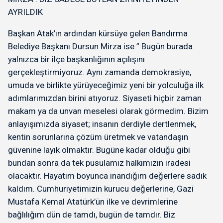
zayıflata
beslenme
AYRILDIK
sağladığ
kolaylaşt
Başkan Atak’ın ardından kürsüye gelen Bandırma
Belediye Başkanı Dursun Mirza ise ” Bugün burada
yalnızca bir ilçe başkanlığının açılışını
gerçekleştirmiyoruz. Aynı zamanda demokrasiye,
umuda ve birlikte yürüyeceğimiz yeni bir yolculuğa ilk
adımlarımızdan birini atıyoruz. Siyaseti hiçbir zaman
makam ya da unvan meselesi olarak görmedim. Bizim
anlayışımızda siyaset; insanın derdiyle dertlenmek,
kentin sorunlarına çözüm üretmek ve vatandaşın
güvenine layık olmaktır. Bugüne kadar olduğu gibi
bundan sonra da tek pusulamız halkımızın iradesi
olacaktır. Hayatım boyunca inandığım değerlere sadık
kaldım. Cumhuriyetimizin kurucu değerlerine, Gazi
Mustafa Kemal Atatürk’ün ilke ve devrimlerine
bağlılığım dün de tamdı, bugün de tamdır. Biz