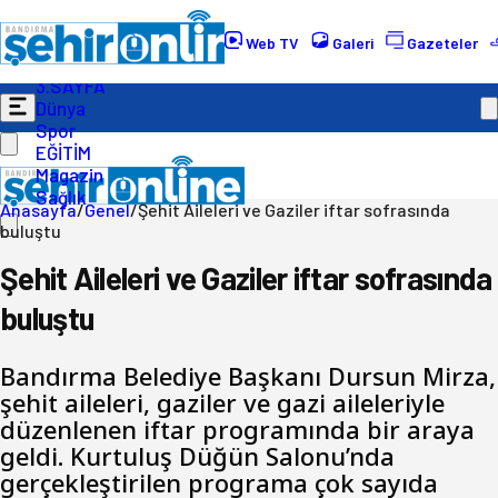
Gündem
Ekonomi
Web TV
Galeri
Gazeteler
Politika
3.SAYFA
Dünya
Spor
EĞİTİM
Magazin
Sağlık
Anasayfa
/
Genel
/
Şehit Aileleri ve Gaziler iftar sofrasında
buluştu
Şehit Aileleri ve Gaziler iftar sofrasında
buluştu
Bandırma Belediye Başkanı Dursun Mirza,
şehit aileleri, gaziler ve gazi aileleriyle
düzenlenen iftar programında bir araya
geldi. Kurtuluş Düğün Salonu’nda
gerçekleştirilen programa çok sayıda