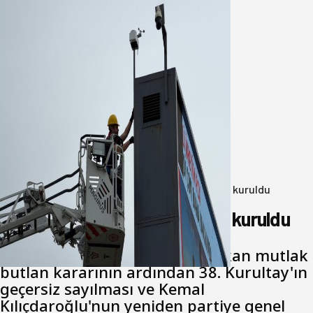
Büyükşehir Çevresel İzleme Ağını
Bandırma ile Güçlendirdi
05 Ağustos 2026
Anasayfa
/
Genel
/
Yeni Parti Bandırma Teşkilatı kuruldu
Yeni Parti Bandırma Teşkilatı kuruldu
Cumhuriyet Halk Partisi için çıkan mutlak
butlan kararının ardından 38. Kurultay'ın
geçersiz sayılması ve Kemal
Kılıçdaroğlu'nun yeniden partiye genel