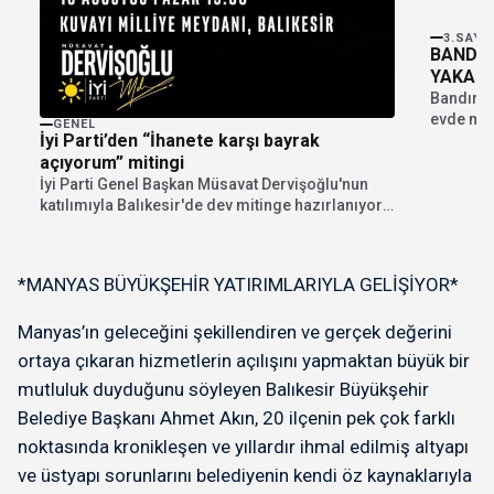
3.SAYF
BANDIR
YAKALA
Bandırma
evde mey
GENEL
İyi Parti’den “İhanete karşı bayrak
eşyaları 
açıyorum” mitingi
İyi Parti Genel Başkan Müsavat Dervişoğlu'nun
katılımıyla Balıkesir'de dev mitinge hazırlanıyor.
"İhanete karşı bayrak...
*MANYAS BÜYÜKŞEHİR YATIRIMLARIYLA GELİŞİYOR*
Manyas’ın geleceğini şekillendiren ve gerçek değerini
ortaya çıkaran hizmetlerin açılışını yapmaktan büyük bir
mutluluk duyduğunu söyleyen Balıkesir Büyükşehir
Belediye Başkanı Ahmet Akın, 20 ilçenin pek çok farklı
noktasında kronikleşen ve yıllardır ihmal edilmiş altyapı
ve üstyapı sorunlarını belediyenin kendi öz kaynaklarıyla