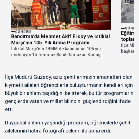
GÜNDE
GÜNDEM
Eğitim 
Bandırma’da Mehmet Akif Ersoy ve İstiklal
toplantı
Marşı’nın 105. Yılı Anma Programı
İlçe Mill
Düzenlendi
İstiklal Marşı'nın TBMM de kabulünün 105 yılı
başkanlı
nedeniyle 15 Temmuz Şehit Ramazan Konuş
sene son
İmam...
İlçe Müdürü Güzsoy, aziz şehitlerimizin emanetleri olan
kıymetli aileleri öğrencilerle buluşturmanın kendileri için
büyük bir anlam taşıdığını belirterek, bu tür programların
gençlerde vatan ve millet bilincini güçlendirdiğini ifade
etti.
Duygusal anların yaşandığı program, öğrencilerle şehit
ailelerinin hatıra fotoğrafı çekimi ile sona erdi.