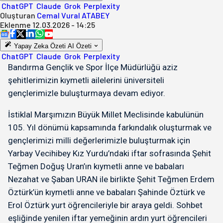
ChatGPT
Claude
Grok
Perplexity
Oluşturan
Cemal Vural ATABEY
Eklenme
12.03.2026 - 14:25
Yapay Zeka Özeti
AI Özeti
ChatGPT
Claude
Grok
Perplexity
Bandırma Gençlik ve Spor İlçe Müdürlüğü aziz
şehitlerimizin kıymetli ailelerini üniversiteli
gençlerimizle buluşturmaya devam ediyor.
İstiklal Marşımızın Büyük Millet Meclisinde kabulünün
105. Yıl dönümü kapsamında farkındalık oluşturmak ve
gençlerimizi milli değerlerimizle buluşturmak için
Yarbay Vecihibey Kız Yurdu’ndaki iftar sofrasında Şehit
Teğmen Doğuş Uran’ın kıymetli anne ve babaları
Nezahat ve Şaban URAN ile birlikte Şehit Teğmen Erdem
Öztürk’ün kıymetli anne ve babaları Şahinde Öztürk ve
Erol Öztürk yurt öğrencileriyle bir araya geldi. Sohbet
eşliğinde yenilen iftar yemeğinin ardın yurt öğrencileri