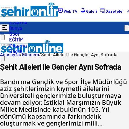
Gündem
Ekonomi
Web TV
Galeri
Gazeteler
Politika
3.SAYFA
Dünya
Spor
EĞİTİM
Magazin
Sağlık
Anasayfa
/
Gündem
/
Şehit Aileleri ile Gençler Aynı Sofrada
Şehit Aileleri ile Gençler Aynı Sofrada
Bandırma Gençlik ve Spor İlçe Müdürlüğü
aziz şehitlerimizin kıymetli ailelerini
üniversiteli gençlerimizle buluşturmaya
devam ediyor. İstiklal Marşımızın Büyük
Millet Meclisinde kabulünün 105. Yıl
dönümü kapsamında farkındalık
oluşturmak ve gençlerimizi milli…