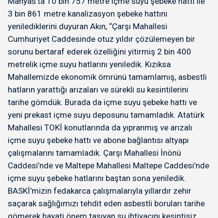
Manyas’ta 10 bin 757 metre içme suyu şebeke hattı ile
3 bin 861 metre kanalizasyon şebeke hattını
yenilediklerini duyuran Akın, “Çarşı Mahallesi
Cumhuriyet Caddesinde otuz yıldır çözülemeyen bir
sorunu bertaraf ederek özelliğini yitirmiş 2 bin 400
metrelik içme suyu hatlarını yeniledik. Kızıksa
Mahallemizde ekonomik ömrünü tamamlamış, asbestli
hatların yarattığı arızaları ve sürekli su kesintilerini
tarihe gömdük. Burada da içme suyu şebeke hattı ve
yeni prekast içme suyu deposunu tamamladık. Atatürk
Mahallesi TOKİ konutlarında da yıpranmış ve arızalı
içme suyu şebeke hattı ve abone bağlantısı altyapı
çalışmalarını tamamladık. Çarşı Mahallesi İnönü
Caddesi’nde ve Maltepe Mahallesi Maltepe Caddesi’nde
içme suyu şebeke hatlarını baştan sona yeniledik.
BASKİ’mizin fedakarca çalışmalarıyla yıllardır zehir
saçarak sağlığımızı tehdit eden asbestli boruları tarihe
gömerek hayati önem taşıyan su ihtiyacını kesintisiz