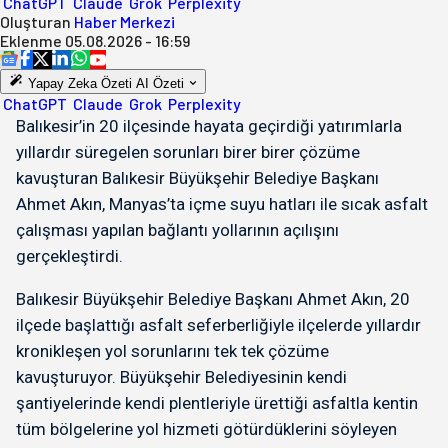
ChatGPT
Claude
Grok
Perplexity
Oluşturan
Haber Merkezi
Eklenme
05.08.2026 - 16:59
Yapay Zeka Özeti
AI Özeti
ChatGPT
Claude
Grok
Perplexity
Balıkesir’in 20 ilçesinde hayata geçirdiği yatırımlarla
yıllardır süregelen sorunları birer birer çözüme
kavuşturan Balıkesir Büyükşehir Belediye Başkanı
Ahmet Akın, Manyas’ta içme suyu hatları ile sıcak asfalt
çalışması yapılan bağlantı yollarının açılışını
gerçekleştirdi.
Balıkesir Büyükşehir Belediye Başkanı Ahmet Akın, 20
ilçede başlattığı asfalt seferberliğiyle ilçelerde yıllardır
kronikleşen yol sorunlarını tek tek çözüme
kavuşturuyor. Büyükşehir Belediyesinin kendi
şantiyelerinde kendi plentleriyle ürettiği asfaltla kentin
tüm bölgelerine yol hizmeti götürdüklerini söyleyen