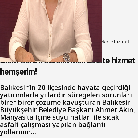
Oğuzbeyi’nden Balıkesirspor
yönetimine cevap : Herkes kendine
yakışanı yapar, buluttan nem
kapmayın!
07 Ağustos 2026
Anasayfa
/
Gündem
/
Akın: Benim derdim memlekete hizmet
hemşerim!
Akın: Benim derdim memlekete hizmet
hemşerim!
Balıkesir’in 20 ilçesinde hayata geçirdiği
yatırımlarla yıllardır süregelen sorunları
birer birer çözüme kavuşturan Balıkesir
Büyükşehir Belediye Başkanı Ahmet Akın,
Manyas’ta içme suyu hatları ile sıcak
asfalt çalışması yapılan bağlantı
yollarının…