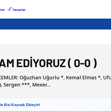
ler
Yazarlar
M EDİYORUZ ( 0-0 )
LER: Oğuzhan Uğurlu *, Kemal Elmas *, Ufu
), Sergen ***, Mexer…
e Bizi Kaynak Ekleyin!