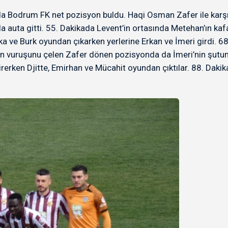
kada Bodrum FK net pozisyon buldu. Haqi Osman Zafer ile karşı
 auta gitti. 55. Dakikada Levent’in ortasında Metehan’ın kaf
a ve Burk oyundan çıkarken yerlerine Erkan ve İmeri girdi. 68
ın vuruşunu çelen Zafer dönen pozisyonda da İmeri’nin şutu
rerken Djitte, Emirhan ve Mücahit oyundan çıktılar. 88. Dakik