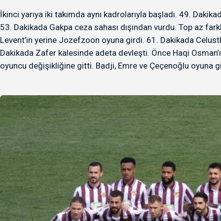
İkinci yarıya iki takımda aynı kadrolarıyla başladı. 49. Daki
53. Dakikada Gakpa ceza sahası dışından vurdu. Top az farkla
Levent’in yerine Jozefzoon oyuna girdi. 61. Dakikada Celustk
Dakikada Zafer kalesinde adeta devleşti. Önce Haqi Osman’
oyuncu değişikliğine gitti. Badji, Emre ve Çeçenoğlu oyuna gi