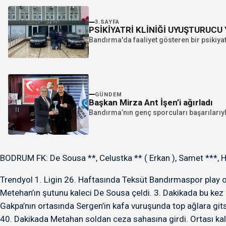
3.SAYFA
PSİKİYATRİ KLİNİĞİ UYUŞTURUCU
Bandırma'da faaliyet gösteren bir psikiyatri
GÜNDEM
Başkan Mirza Ant İşen’i ağırladı
Bandırma’nın genç sporcuları başarılarıy
BODRUM FK: De Sousa **, Celustka ** ( Erkan ), Samet ***, Haq
Trendyol 1. Ligin 26. Haftasında Teksüt Bandırmaspor play o
Metehan’ın şutunu kaleci De Sousa çeldi. 3. Dakikada bu kez
Gakpa’nın ortasında Sergen’in kafa vuruşunda top ağlara git
40. Dakikada Metahan soldan ceza sahasına girdi. Ortası kalec