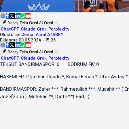
Yapay Zeka Özeti
AI Özeti
ChatGPT
Claude
Grok
Perplexity
Oluşturan
Cemal Vural ATABEY
Eklenme
09.03.2024 - 15:28
Yapay Zeka Özeti
AI Özeti
ChatGPT
Claude
Grok
Perplexity
TEKSÜT BANDIRMASPOR: 0 BODRUM FK: 0
HAKEMLER: Oğuzhan Uğurlu *, Kemal Elmas *, Ufuk Avdaş *
BANDIRMASPOR: Zafer ***, Rahmetullah ***, Mücahit ** ( Emr
Jozefzoon ), Metehan **, Djitte **( Badji )