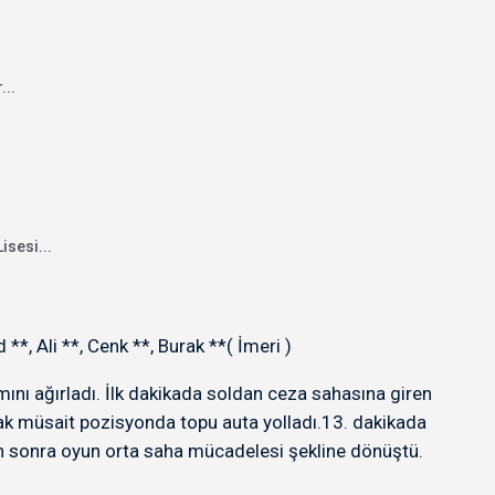
...
isesi...
, Ali **, Cenk **, Burak **( İmeri )
nı ağırladı. İlk dakikada soldan ceza sahasına giren
ak müsait pozisyonda topu auta yolladı.13. dakikada
an sonra oyun orta saha mücadelesi şekline dönüştü.