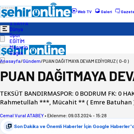
Gündem
Ekonomi
Web TV
Galeri
Gazete
Politika
3.SAYFA
Dünya
Spor
EĞİTİM
Magazin
Sağlık
Anasayfa
/
Gündem
/
PUAN DAĞITMAYA DEVAM EDİYORUZ ( 0-0 )
PUAN DAĞITMAYA DEVA
TEKSÜT BANDIRMASPOR: 0 BODRUM FK: 0 HAKEM
Rahmetullah ***, Mücahit ** ( Emre Batuhan 
Cemal Vural ATABEY
•
Eklenme:
09.03.2024 - 15:28
Son Dakika ve Önemli Haberler İçin Google Haberler'd