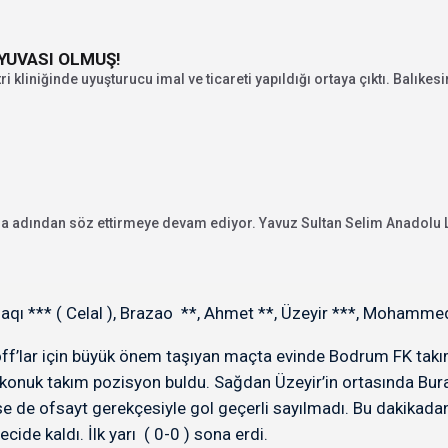
 YUVASI OLMUŞ!
 kliniğinde uyuşturucu imal ve ticareti yapıldığı ortaya çıktı. Balıkesir
la adından söz ettirmeye devam ediyor. Yavuz Sultan Selim Anadolu L
ı *** ( Celal ), Brazao **, Ahmet **, Üzeyir ***, Mohammed **
ff’lar için büyük önem taşıyan maçta evinde Bodrum FK takımı
 konuk takım pozisyon buldu. Sağdan Üzeyir’in ortasında Bur
se de ofsayt gerekçesiyle gol geçerli sayılmadı. Bu dakikad
ide kaldı. İlk yarı ( 0-0 ) sona erdi.