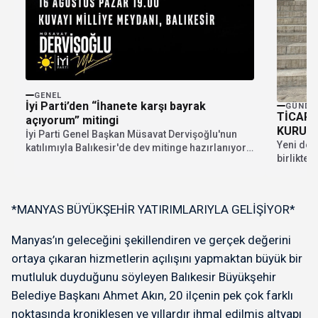
GENEL
İyi Parti’den “İhanete karşı bayrak
GÜNDE
TİCARE
açıyorum” mitingi
KURULU
İyi Parti Genel Başkan Müsavat Dervişoğlu'nun
Yeni dön
katılımıyla Balıkesir'de dev mitinge hazırlanıyor.
birlikte 
"İhanete karşı bayrak...
Bandırma
*MANYAS BÜYÜKŞEHİR YATIRIMLARIYLA GELİŞİYOR*
Manyas’ın geleceğini şekillendiren ve gerçek değerini
ortaya çıkaran hizmetlerin açılışını yapmaktan büyük bir
mutluluk duyduğunu söyleyen Balıkesir Büyükşehir
Belediye Başkanı Ahmet Akın, 20 ilçenin pek çok farklı
noktasında kronikleşen ve yıllardır ihmal edilmiş altyapı