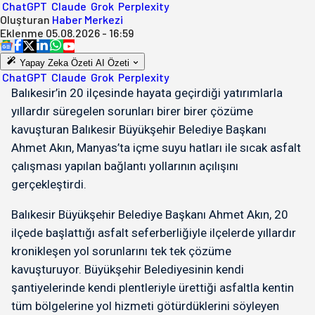
ChatGPT
Claude
Grok
Perplexity
Oluşturan
Haber Merkezi
Eklenme
05.08.2026 - 16:59
Yapay Zeka Özeti
AI Özeti
ChatGPT
Claude
Grok
Perplexity
Balıkesir’in 20 ilçesinde hayata geçirdiği yatırımlarla
yıllardır süregelen sorunları birer birer çözüme
kavuşturan Balıkesir Büyükşehir Belediye Başkanı
Ahmet Akın, Manyas’ta içme suyu hatları ile sıcak asfalt
çalışması yapılan bağlantı yollarının açılışını
gerçekleştirdi.
Balıkesir Büyükşehir Belediye Başkanı Ahmet Akın, 20
ilçede başlattığı asfalt seferberliğiyle ilçelerde yıllardır
kronikleşen yol sorunlarını tek tek çözüme
kavuşturuyor. Büyükşehir Belediyesinin kendi
şantiyelerinde kendi plentleriyle ürettiği asfaltla kentin
tüm bölgelerine yol hizmeti götürdüklerini söyleyen