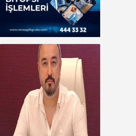
Oğuzbeyi’nden Balıkesirspor
yönetimine cevap : Herkes kendine
yakışanı yapar, buluttan nem
kapmayın!