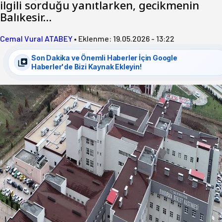
ilgili sorduğu yanıtlarken, gecikmenin
Balıkesir…
Cemal Vural ATABEY
•
Eklenme:
19.05.2026 - 13:22
Son Dakika ve Önemli Haberler İçin Google
Haberler'de Bizi Kaynak Ekleyin!