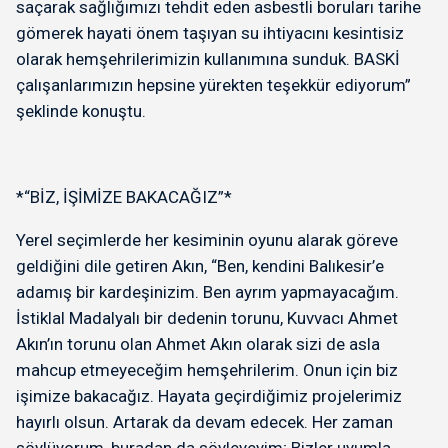
saçarak sağlığımızı tehdit eden asbestli boruları tarihe
gömerek hayati önem taşıyan su ihtiyacını kesintisiz
olarak hemşehrilerimizin kullanımına sunduk. BASKİ
çalışanlarımızın hepsine yürekten teşekkür ediyorum”
şeklinde konuştu.
*“BİZ, İŞİMİZE BAKACAĞIZ”*
Yerel seçimlerde her kesiminin oyunu alarak göreve
geldiğini dile getiren Akın, “Ben, kendini Balıkesir’e
adamış bir kardeşinizim. Ben ayrım yapmayacağım.
İstiklal Madalyalı bir dedenin torunu, Kuvvacı Ahmet
Akın’ın torunu olan Ahmet Akın olarak sizi de asla
mahcup etmeyeceğim hemşehrilerim. Onun için biz
işimize bakacağız. Hayata geçirdiğimiz projelerimiz
hayırlı olsun. Artarak da devam edecek. Her zaman
söylüyorum, buradan da söyleyeyim; Bizler uyumla