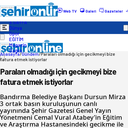
Gündem
Ekonomi
Web TV
Galeri
Gazeteler
Politika
3.SAYFA
Dünya
Spor
EĞİTİM
Magazin
Sağlık
Anasayfa
/
Gündem
/
Paraları olmadığı için gecikmeyi bize
fatura etmek istiyorlar
Paraları olmadığı için gecikmeyi bize
fatura etmek istiyorlar
Bandırma Belediye Başkanı Dursun Mirza
3 ortak basın kuruluşunun canlı
yayınında Şehir Gazetesi Genel Yayın
Yönetmeni Cemal Vural Atabey’in Eğitim
ve Araştırma Hastanesindeki gecikme ile