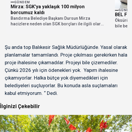
GÜNDEM
Mirza: SGK’ya yaklaşık 100 milyon
GÜNDE
borcumuz kaldı
BEL FIT
Bandırma Belediye Başkanı Dursun Mirza
Öksürürke
hacizlere neden olan SGK borçları ile ilgili olarak
bile bel 
açıklamalarda...
muydunuz
Şu anda top Balıkesir Sağlık Müdürlüğünde. Yasal olarak
planlamalar tamamlandı. Proje çıkılması gerekirken hala
proje ihalesine çıkamadılar. Projeyi bile çizemediler.
Çünkü 2026 yılı için ödenekleri yok. Yapım ihalesine
çıkamıyorlar. Halka bütçe yok diyemedikleri için
belediyeleri suçluyorlar. Bu konuda asla suçlamaları
kabul etmiyorum. “ Dedi.
İlginizi Çekebilir