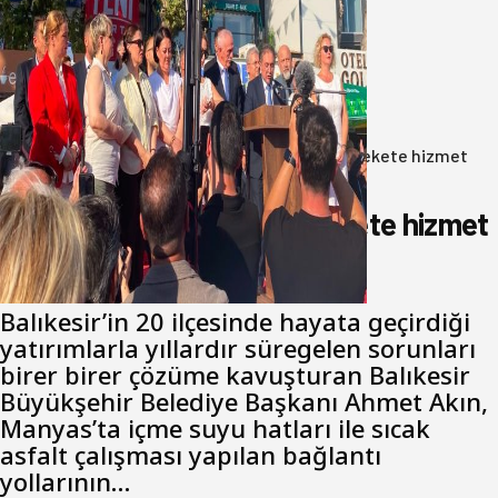
Yeni Parti Bandırma Teşkilatı kuruldu
06 Ağustos 2026
Anasayfa
/
Gündem
/
Akın: Benim derdim memlekete hizmet
hemşerim!
Akın: Benim derdim memlekete hizmet
hemşerim!
Balıkesir’in 20 ilçesinde hayata geçirdiği
yatırımlarla yıllardır süregelen sorunları
birer birer çözüme kavuşturan Balıkesir
Büyükşehir Belediye Başkanı Ahmet Akın,
Manyas’ta içme suyu hatları ile sıcak
asfalt çalışması yapılan bağlantı
yollarının…