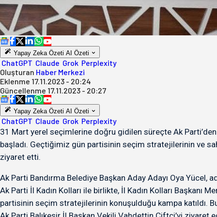
Yapay Zeka Özeti
AI Özeti
ChatGPT
Claude
Grok
Perplexity
Oluşturan
Haber Merkezi
Eklenme
17.11.2023 - 20:24
Güncellenme
17.11.2023 - 20:27
Yapay Zeka Özeti
AI Özeti
ChatGPT
Claude
Grok
Perplexity
31 Mart yerel seçimlerine doğru gidilen süreçte Ak Parti’den
başladı. Geçtiğimiz gün partisinin seçim stratejilerinin ve sa
ziyaret etti.
Ak Parti Bandırma Belediye Başkan Aday Adayı Oya Yücel, ada
Ak Parti İl Kadın Kolları ile birlikte, İl Kadın Kolları Başkan
partisinin seçim stratejilerinin konuşulduğu kampa katıldı. B
Ak Parti Balıkesir İl Başkan Vekili Vahdettin Çiftçi’yi ziyar