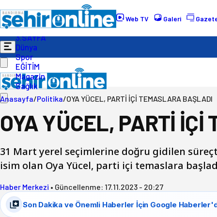
Gündem
Ekonomi
Web TV
Galeri
Gazete
Politika
3.SAYFA
Dünya
Spor
EĞİTİM
Magazin
Sağlık
Anasayfa
/
Politika
/
OYA YÜCEL, PARTİ İÇİ TEMASLARA BAŞLADI
OYA YÜCEL, PARTİ İÇ
31 Mart yerel seçimlerine doğru gidilen süre
isim olan Oya Yücel, parti içi temaslara başla
Haber Merkezi
•
Güncellenme:
17.11.2023 - 20:27
Son Dakika ve Önemli Haberler İçin Google Haberler'd