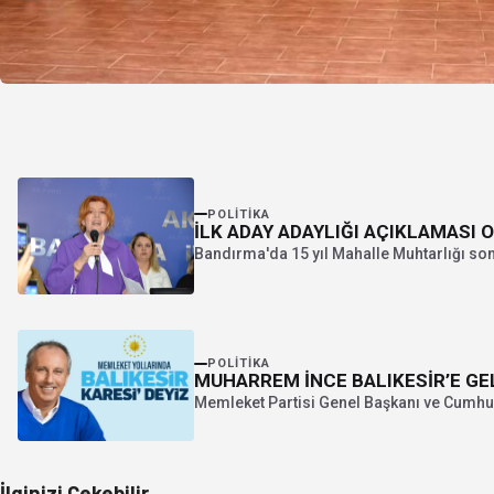
POLITIKA
İLK ADAY ADAYLIĞI AÇIKLAMASI 
Bandırma'da 15 yıl Mahalle Muhtarlığı son 5
POLITIKA
MUHARREM İNCE BALIKESİR’E GE
Memleket Partisi Genel Başkanı ve Cumhu
İlginizi Çekebilir