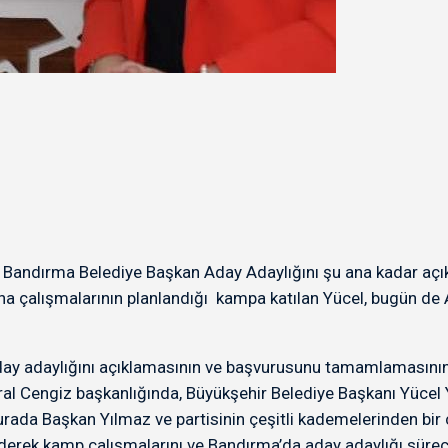
 Bandırma Belediye Başkan Aday Adaylığını şu ana kadar açıkl
ha çalışmalarının planlandığı kampa katılan Yücel, bugün de Ak
y adaylığını açıklamasının ve başvurusunu tamamlamasının ar
ı Meral Cengiz başkanlığında, Büyükşehir Belediye Başkanı Yücel
urada Başkan Yılmaz ve partisinin çeşitli kademelerinden bir 
et ederek kamp çalışmalarını ve Bandırma’da aday adaylığı süre