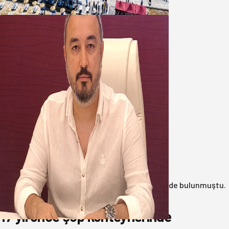
08 Ağustos 2026
Oğuzbeyi’nden Balıkesirspor
yönetimine cevap : Herkes kendine
yakışanı yapar, buluttan nem
kapmayın!
07 Ağustos 2026
Anasayfa
/
3.Sayfa
/
17 yıl önce çöp konteynerinde bulunmuştu.
Katil zanlısı babası çıktı!
17 yıl önce çöp konteynerinde