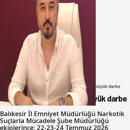
Oğuzbeyi’nden Balıkesirspor
yönetimine cevap : Herkes kendine
yakışanı yapar, buluttan nem
kapmayın!
07 Ağustos 2026
Anasayfa
/
3.Sayfa
/
Balıkesir’de uyuşturucuya büyük darbe
Balıkesir’de uyuşturucuya büyük darbe
Balıkesir İl Emniyet Müdürlüğü Narkotik
Suçlarla Mücadele Şube Müdürlüğü
ekiplerince; 22-23-24 Temmuz 2026