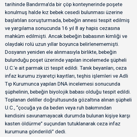
tarihinde Bandırma’da bir çöp konteynerinde poşete
konulmuş halde kız bebek cesedi bulunması üzerine
başlatılan soruşturmada, bebeğin annesi tespit edilmiş
ve yargılama sonucunda 16 yıl 8 ay hapis cezasına
mahkûm edilmişti. Ancak bebeğin babasının kimliği ve
olaydaki rolü uzun yıllar boyunca belirlenememişti.
Dosyanın yeniden ele alınmasıyla birlikte, bebeğin
bulunduğu poşet üzerinde yapılan incelemede şüpheli
U.C.’e ait parmak izi tespit edildi. Tanık beyanları, ceza
infaz kurumu ziyaretçi kayıtları, teşhis işlemleri ve Adli
Tıp Kurumunca yapılan DNA incelemesi sonucunda
şüphelinin, bebeğin biyolojik babası olduğu tespit edildi.
Toplanan deliller doğrultusunda gözaltına alınan şüpheli
U.C., “çocuğa ya da beden veya ruh bakımından
kendisini savunamayacak durumda bulunan kişiye karşı
kasten öldürme” suçundan tutuklanarak ceza infaz
kurumuna gönderildi” dedi.