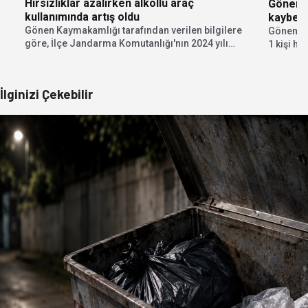
Hırsızlıklar azalırken alkollü araç
Gönen’de
kullanımında artış oldu
kaybett
Gönen Kaymakamlığı tarafından verilen bilgilere
Gönen il
göre, İlçe Jandarma Komutanlığı'nın 2024 yılı
1 kişi hay
verileri dikkat çekici...
İlginizi Çekebilir