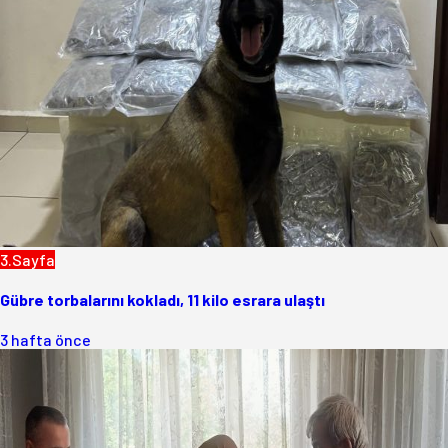
3.Sayfa
Gübre torbalarını kokladı, 11 kilo esrara ulaştı
3 hafta önce