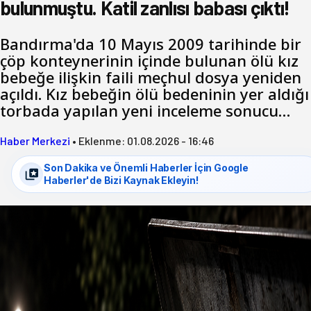
bulunmuştu. Katil zanlısı babası çıktı!
Bandırma'da 10 Mayıs 2009 tarihinde bir
çöp konteynerinin içinde bulunan ölü kız
bebeğe ilişkin faili meçhul dosya yeniden
açıldı. Kız bebeğin ölü bedeninin yer aldığı
torbada yapılan yeni inceleme sonucu…
Haber Merkezi
•
Eklenme:
01.08.2026 - 16:46
Son Dakika ve Önemli Haberler İçin Google
Haberler'de Bizi Kaynak Ekleyin!