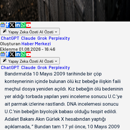
Yapay Zeka Özeti
AI Özeti
ChatGPT
Claude
Grok
Perplexity
Oluşturan
Haber Merkezi
Eklenme
01.08.2026 - 16:46
Yapay Zeka Özeti
AI Özeti
ChatGPT
Claude
Grok
Perplexity
Bandırma’da 10 Mayıs 2009 tarihinde bir çöp
konteynerinin içinde bulunan ölü kız bebeğe ilişkin faili
meçhul dosya yeniden açıldı. Kız bebeğin ölü bedeninin
yer aldığı torbada yapılan yeni inceleme sonucu U.C.’ye
ait parmak izlerine rastlandı. DNA incelemesi sonucu
U.C.’nin bebeğin biyolojik babası olduğu tespit edildi.
Adalet Bakanı Akın Gürlek X hesabından yaptığı
açıklamada, ” Bundan tam 17 yıl önce, 10 Mayıs 2009