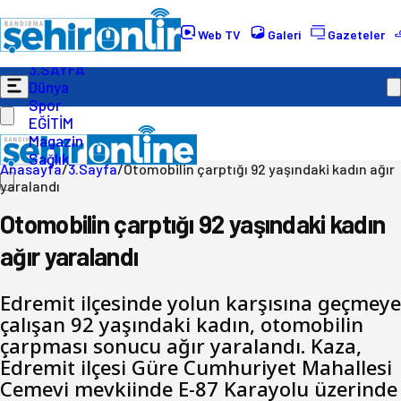
Gündem
Ekonomi
Web TV
Galeri
Gazeteler
Politika
3.SAYFA
Dünya
Spor
EĞİTİM
Magazin
Sağlık
Anasayfa
/
3.Sayfa
/
Otomobilin çarptığı 92 yaşındaki kadın ağır
yaralandı
Otomobilin çarptığı 92 yaşındaki kadın
ağır yaralandı
Edremit ilçesinde yolun karşısına geçmeye
çalışan 92 yaşındaki kadın, otomobilin
çarpması sonucu ağır yaralandı. Kaza,
Edremit ilçesi Güre Cumhuriyet Mahallesi
Cemevi mevkiinde E-87 Karayolu üzerinde