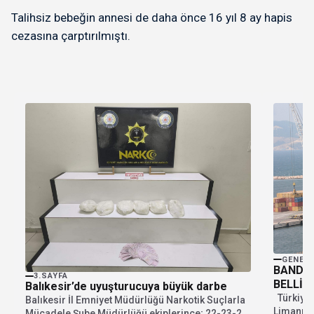
Talihsiz bebeğin annesi de daha önce 16 yıl 8 ay hapis
cezasına çarptırılmıştı.
GENEL
BANDIR
3.SAYFA
BELLİ 
Balıkesir’de uyuşturucuya büyük darbe
Türkiye’
Balıkesir İl Emniyet Müdürlüğü Narkotik Suçlarla
Limanının
Mücadele Şube Müdürlüğü ekiplerince; 22-23-24