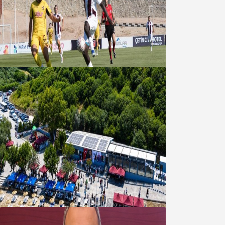
Bandırmaspor’dan 3 gollü başlangıç
08 Ağustos 2026
Bandırma Belediyesinden
Şirinçavuş’a hayat veren tesis
08 Ağustos 2026