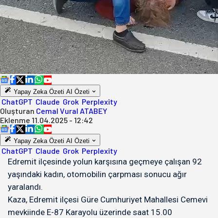
Yapay Zeka Özeti
AI Özeti
ChatGPT
Claude
Grok
Perplexity
Oluşturan
Cemal Vural ATABEY
Eklenme
11.04.2025 - 12:42
Yapay Zeka Özeti
AI Özeti
ChatGPT
Claude
Grok
Perplexity
Edremit ilçesinde yolun karşısına geçmeye çalışan 92
yaşındaki kadın, otomobilin çarpması sonucu ağır
yaralandı.
Kaza, Edremit ilçesi Güre Cumhuriyet Mahallesi Cemevi
mevkiinde E-87 Karayolu üzerinde saat 15.00