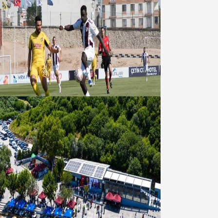
Bandırmaspor’dan 3 gollü başlangıç
08 Ağustos 2026
Bandırma Belediyesinden
Şirinçavuş’a hayat veren tesis