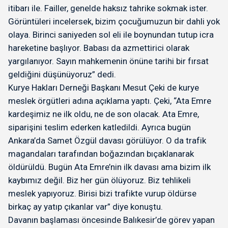
itibarı ile. Failler, genelde haksız tahrike sokmak ister.
Görüntüleri incelersek, bizim çocuğumuzun bir dahli yok
olaya. Birinci saniyeden sol eli ile boynundan tutup icra
hareketine başlıyor. Babası da azmettirici olarak
yargılanıyor. Sayın mahkemenin önüne tarihi bir fırsat
geldiğini düşünüyoruz” dedi.
Kurye Hakları Derneği Başkanı Mesut Çeki de kurye
meslek örgütleri adına açıklama yaptı. Çeki, “Ata Emre
kardeşimiz ne ilk oldu, ne de son olacak. Ata Emre,
siparişini teslim ederken katledildi. Ayrıca bugün
Ankara’da Samet Özgül davası görülüyor. O da trafik
magandaları tarafından boğazından bıçaklanarak
öldürüldü. Bugün Ata Emre’nin ilk davası ama bizim ilk
kaybımız değil. Biz her gün ölüyoruz. Biz tehlikeli
meslek yapıyoruz. Birisi bizi trafikte vurup öldürse
birkaç ay yatıp çıkanlar var” diye konuştu.
Davanın başlaması öncesinde Balıkesir’de görev yapan