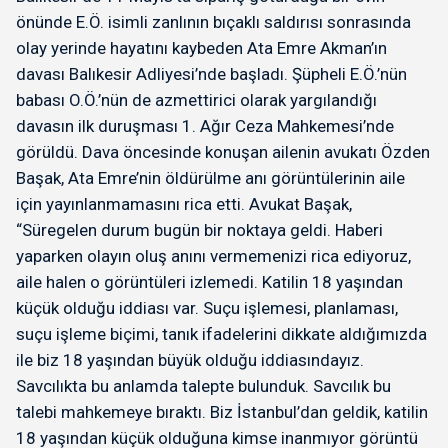
önünde E.Ö. isimli zanlının bıçaklı saldırısı sonrasında
olay yerinde hayatını kaybeden Ata Emre Akman’ın
davası Balıkesir Adliyesi’nde başladı. Şüpheli E.Ö.’nün
babası O.Ö.’nün de azmettirici olarak yargılandığı
davasın ilk duruşması 1. Ağır Ceza Mahkemesi’nde
görüldü. Dava öncesinde konuşan ailenin avukatı Özden
Başak, Ata Emre’nin öldürülme anı görüntülerinin aile
için yayınlanmamasını rica etti. Avukat Başak,
“Süregelen durum bugün bir noktaya geldi. Haberi
yaparken olayın oluş anını vermemenizi rica ediyoruz,
aile halen o görüntüleri izlemedi. Katilin 18 yaşından
küçük olduğu iddiası var. Suçu işlemesi, planlaması,
suçu işleme biçimi, tanık ifadelerini dikkate aldığımızda
ile biz 18 yaşından büyük olduğu iddiasındayız.
Savcılıkta bu anlamda talepte bulunduk. Savcılık bu
talebi mahkemeye bıraktı. Biz İstanbul’dan geldik, katilin
18 yaşından küçük olduğuna kimse inanmıyor görüntü