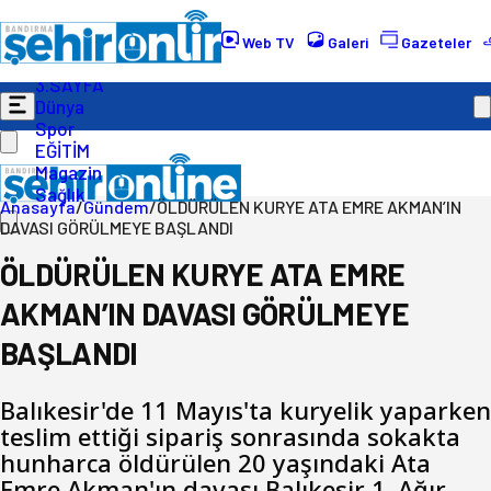
Gündem
Ekonomi
Web TV
Galeri
Gazeteler
Politika
3.SAYFA
Dünya
Spor
EĞİTİM
Magazin
Sağlık
Anasayfa
/
Gündem
/
ÖLDÜRÜLEN KURYE ATA EMRE AKMAN’IN
DAVASI GÖRÜLMEYE BAŞLANDI
ÖLDÜRÜLEN KURYE ATA EMRE
AKMAN’IN DAVASI GÖRÜLMEYE
BAŞLANDI
Balıkesir'de 11 Mayıs'ta kuryelik yaparken
teslim ettiği sipariş sonrasında sokakta
hunharca öldürülen 20 yaşındaki Ata
Emre Akman'ın davası Balıkesir 1. Ağır