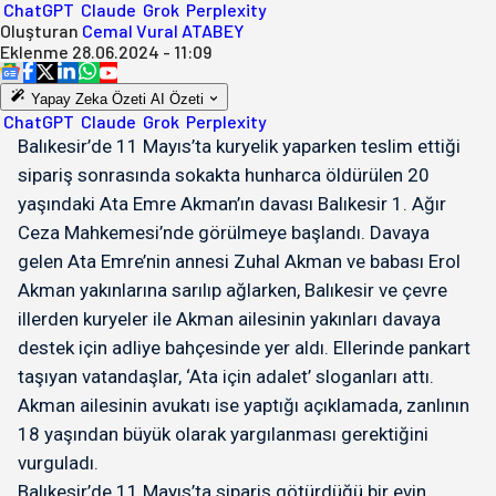
ChatGPT
Claude
Grok
Perplexity
Oluşturan
Cemal Vural ATABEY
Eklenme
28.06.2024 - 11:09
Yapay Zeka Özeti
AI Özeti
ChatGPT
Claude
Grok
Perplexity
Balıkesir’de 11 Mayıs’ta kuryelik yaparken teslim ettiği
sipariş sonrasında sokakta hunharca öldürülen 20
yaşındaki Ata Emre Akman’ın davası Balıkesir 1. Ağır
Ceza Mahkemesi’nde görülmeye başlandı. Davaya
gelen Ata Emre’nin annesi Zuhal Akman ve babası Erol
Akman yakınlarına sarılıp ağlarken, Balıkesir ve çevre
illerden kuryeler ile Akman ailesinin yakınları davaya
destek için adliye bahçesinde yer aldı. Ellerinde pankart
taşıyan vatandaşlar, ‘Ata için adalet’ sloganları attı.
Akman ailesinin avukatı ise yaptığı açıklamada, zanlının
18 yaşından büyük olarak yargılanması gerektiğini
vurguladı.
Balıkesir’de 11 Mayıs’ta sipariş götürdüğü bir evin