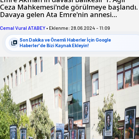
Ceza Mahkemesi'nde görülmeye başlandı.
Davaya gelen Ata Emre'nin annesi…
Cemal Vural ATABEY
•
Eklenme:
28.06.2024 - 11:09
Son Dakika ve Önemli Haberler İçin Google
Haberler'de Bizi Kaynak Ekleyin!