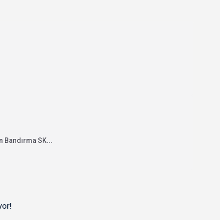
n Bandırma SK...
yor!