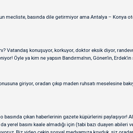
lsun mecliste, basında dile getirmiyor ama Antalya – Konya 
Vatandaş konuşuyor, korkuyor, doktor eksik diyor, randevu a
eniyor! Öyle ya kim ne yapsın Bandırma’nın, Gönen’in, Erdek’in
nusuna giriyor, oradan çıkıp maden ruhsatı meselesine bakıyor 
o basında çıkan haberlerinin gazete küpürlerini paylaşıyor! All
a yerel basını kaale almadığı için (tabi bazı duayen abileri v
yoruz, Biz video çekip sosyal medyamıza koyduk, siz oradan 