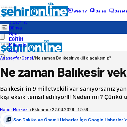
Gündem
Ekonomi
Web TV
Galeri
Gazete
Politika
3.SAYFA
Dünya
Spor
EĞİTİM
Magazin
Sağlık
Anasayfa
/
Genel
/
Ne zaman Balıkesir vekili olacaksınız?
Ne zaman Balıkesir veki
Balıkesir'in 9 milletvekili var sanıyorsanız yan
kişi eksik temsil ediliyor!!! Neden mi ? Çünkü 
Haber Merkezi
•
Eklenme:
22.03.2026 - 12:56
Son Dakika ve Önemli Haberler İçin Google Haberler'd