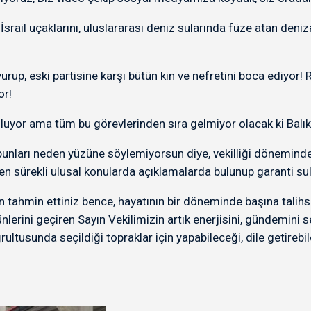
ail uçaklarını, uluslararası deniz sularında füze atan denizal
, eski partisine karşı bütün kin ve nefretini boca ediyor! Re
or!
uyor ama tüm bu görevlerinden sıra gelmiyor olacak ki Balıkes
i bunları neden yüzüne söylemiyorsun diye, vekilliği döneminde
n sürekli ulusal konularda açıklamalarda bulunup garanti sula
hmin ettiniz bence, hayatının bir döneminde başına talihsiz 
günlerini geçiren Sayın Vekilimizin artık enerjisini, gündemini
ltusunda seçildiği topraklar için yapabileceği, dile getirebi