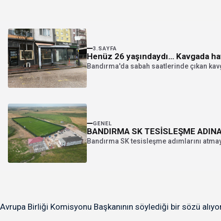
3.SAYFA
Henüz 26 yaşındaydı… Kavgada hay
Bandırma'da sabah saatlerinde çıkan kavgad
GENEL
BANDIRMA SK TESİSLEŞME ADINA
Bandırma SK tesisleşme adımlarını atmay
Avrupa Birliği Komisyonu Başkanının söylediği bir sözü alıyor