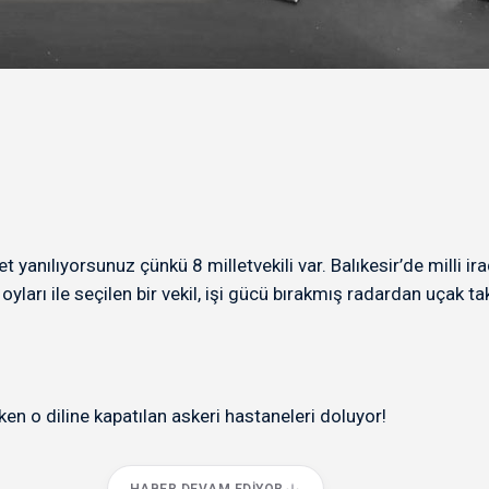
et yanılıyorsunuz çünkü 8 milletvekili var. Balıkesir’de milli ir
n oyları ile seçilen bir vekil, işi gücü bırakmış radardan uçak 
rken o diline kapatılan askeri hastaneleri doluyor!