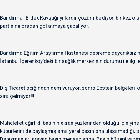
Bandırma -Erdek Kavşağı yıllardır çözüm bekliyor, bir kez o
partisine oradan gol atmaya çabalıyor.
Bandırma Eğitim Araştırma Hastanesi depreme dayanıksız mı? 
İstanbul İçerenköy’deki bir sağlık merkezinin durumu ile ilgil
Dış Ticaret açığından dem vuruyor, sonra Epstein belgeleri ko
sıra gelmiyor!!!
Muhalefet ağırlıklı basının ekran yüzlerinden olduğu için yine 
küpürlerini de paylaşmış ama yerel basın ona ulaşamadığı, o d
Danışmanları arayan basın mensuplarına ‘Basın bülteni yazmı