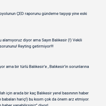
otoyolunun ÇED raporunu gündeme taşıyıp yine eski
lamıyoruz diyor ama Sayın Balıkesir (!) Vekili
 sorununu! Reyting getirmiyor!!!
ama bir türlü Balıkesir’e , Balıkesir’in sorunlarına
ah için arada bir kaç Balıkesir yerel basınının haber
e babaları hariç!) bu kısım çok da önem arz etmiyor.
haber yapabilirsiniz” diyor!