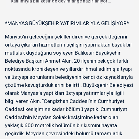
katılımıyla Balıkesir'de dev mitinge hazırlanıyor.
"İhanete karşı bayrak...
*MANYAS BÜYÜKŞEHİR YATIRIMLARIYLA GELİŞİYOR*
Manyas’ın geleceğini şekillendiren ve gerçek değerini
ortaya çıkaran hizmetlerin açılışını yapmaktan büyük bir
mutluluk duyduğunu söyleyen Balıkesir Büyükşehir
Belediye Başkanı Ahmet Akın, 20 ilçenin pek çok farklı
noktasında kronikleşen ve yıllardır ihmal edilmiş altyapı
ve üstyapı sorunlarını belediyenin kendi öz kaynaklarıyla
çözüme kavuşturduklarını belirtti. Büyükşehir Belediyesi
olarak Manyas’a yaptıkları üstyapı yatırımlarıyla ilgili
bilgi veren Akın, “Cengizhan Caddesi’nin Cumhuriyet
Caddesi kesişimine kadar bölümü yaptık. Cumhuriyet
Caddesi’nin Meydan Sokak kesişimine kadar olan
yaklaşık 600 metrelik bölümün bir kısmını hayata
geçirdik. Meydan çevresindeki bölümü tamamladık.