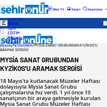
Gündem
Ekonomi
Web TV
Galeri
Gazeteler
Politika
3.SAYFA
Dünya
Spor
EĞİTİM
Magazin
Sağlık
Anasayfa
/
Gündem
/
MYSİA SANAT GRUBUNDAN KYZİKOS’U
ARAMAK SERGİSİ
MYSİA SANAT GRUBUNDAN
KYZİKOS’U ARAMAK SERGİSİ
18 Mayıs’ta kutlanacak Müzeler Haftası
dolayısıyla Mysia Sanat Grubu
çalışmalarına hız verdi. 1 yıl önce 10
sanatçının bir araya gelmesiyle kurulan
Mysia Sanat Grubu Müzeler Haftası