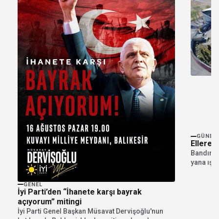
GÜNDE
Ellere 
Bandırma
yana ışık
var....
GENEL
İyi Parti’den “İhanete karşı bayrak
açıyorum” mitingi
İyi Parti Genel Başkan Müsavat Dervişoğlu'nun