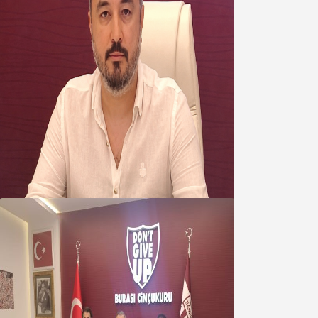
Oğuzbeyi’nden Balıkesirspor
yönetimine cevap : Herkes kendine
yakışanı yapar, buluttan nem
kapmayın!
07 Ağustos 2026