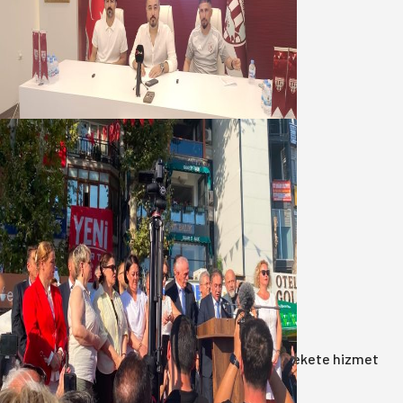
Oğuzbeyi : Transferlerde takımın
geleceğini, kulübün ekonomisini
düşündük
07 Ağustos 2026
Yeni Parti Bandırma Teşkilatı kuruldu
06 Ağustos 2026
Anasayfa
/
Gündem
/
Akın: Benim derdim memlekete hizmet
hemşerim!