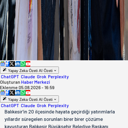
Yapay Zeka Özeti
AI Özeti
ChatGPT
Claude
Grok
Perplexity
Oluşturan
Haber Merkezi
Eklenme
05.08.2026 - 16:59
Yapay Zeka Özeti
AI Özeti
ChatGPT
Claude
Grok
Perplexity
Balıkesir’in 20 ilçesinde hayata geçirdiği yatırımlarla
yıllardır süregelen sorunları birer birer çözüme
kavuşturan Balıkesir Büyükşehir Belediye Başkanı