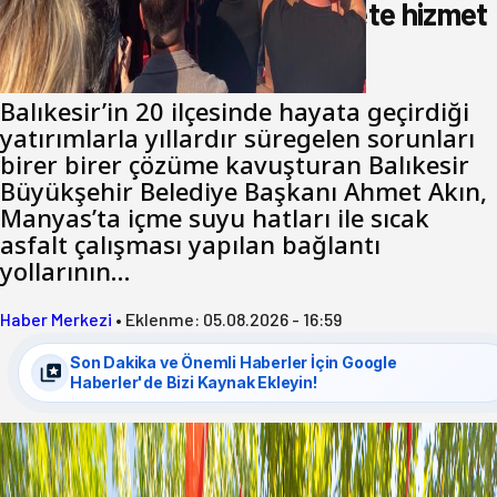
Akın: Benim derdim memlekete hizmet
hemşerim!
Balıkesir’in 20 ilçesinde hayata geçirdiği
yatırımlarla yıllardır süregelen sorunları
birer birer çözüme kavuşturan Balıkesir
Büyükşehir Belediye Başkanı Ahmet Akın,
Manyas’ta içme suyu hatları ile sıcak
asfalt çalışması yapılan bağlantı
yollarının…
Haber Merkezi
•
Eklenme:
05.08.2026 - 16:59
Son Dakika ve Önemli Haberler İçin Google
Haberler'de Bizi Kaynak Ekleyin!