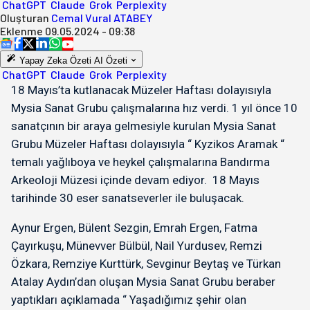
ChatGPT
Claude
Grok
Perplexity
Oluşturan
Cemal Vural ATABEY
Eklenme
09.05.2024 - 09:38
Yapay Zeka Özeti
AI Özeti
ChatGPT
Claude
Grok
Perplexity
18 Mayıs’ta kutlanacak Müzeler Haftası dolayısıyla
Mysia Sanat Grubu çalışmalarına hız verdi. 1 yıl önce 10
sanatçının bir araya gelmesiyle kurulan Mysia Sanat
Grubu Müzeler Haftası dolayısıyla “ Kyzikos Aramak “
temalı yağlıboya ve heykel çalışmalarına Bandırma
Arkeoloji Müzesi içinde devam ediyor. 18 Mayıs
tarihinde 30 eser sanatseverler ile buluşacak.
Aynur Ergen, Bülent Sezgin, Emrah Ergen, Fatma
Çayırkuşu, Münevver Bülbül, Nail Yurdusev, Remzi
Özkara, Remziye Kurttürk, Sevginur Beytaş ve Türkan
Atalay Aydın’dan oluşan Mysia Sanat Grubu beraber
yaptıkları açıklamada “ Yaşadığımız şehir olan