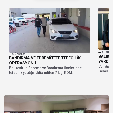
GÜNDE
GÜNDEM
BALIKE
BANDIRMA VE EDREMİT’TE TEFECİLİK
YARDIM
OPERASYONU
Cumhuriy
Balıkesir’in Edremit ve Bandırma ilçelerinde
Genel Ba
tefecilik yaptığı iddia edilen 7 kişi KOM
yapılan Pa
operasyonu ile...