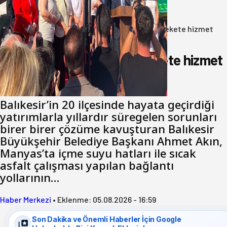
06 Ağustos 2026
Anasayfa
/
Gündem
/
Akın: Benim derdim memlekete hizmet
hemşerim!
Akın: Benim derdim memlekete hizmet
hemşerim!
Balıkesir’in 20 ilçesinde hayata geçirdiği
yatırımlarla yıllardır süregelen sorunları
birer birer çözüme kavuşturan Balıkesir
Büyükşehir Belediye Başkanı Ahmet Akın,
Manyas’ta içme suyu hatları ile sıcak
asfalt çalışması yapılan bağlantı
yollarının…
Haber Merkezi
•
Eklenme:
05.08.2026 - 16:59
Son Dakika ve Önemli Haberler İçin Google