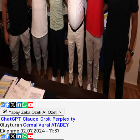
Yapay Zeka Özeti
AI Özeti
ChatGPT
Claude
Grok
Perplexity
Oluşturan
Cemal Vural ATABEY
Eklenme
02.07.2024 - 11:37