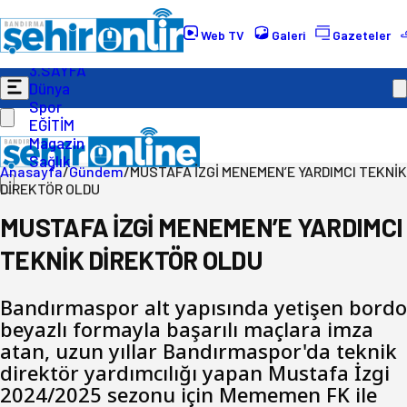
Gündem
Ekonomi
Web TV
Galeri
Gazeteler
Politika
3.SAYFA
Dünya
Spor
EĞİTİM
Magazin
Sağlık
Anasayfa
/
Gündem
/
MUSTAFA İZGİ MENEMEN’E YARDIMCI TEKNİK
DİREKTÖR OLDU
MUSTAFA İZGİ MENEMEN’E YARDIMCI
TEKNİK DİREKTÖR OLDU
Bandırmaspor alt yapısında yetişen bordo
beyazlı formayla başarılı maçlara imza
atan, uzun yıllar Bandırmaspor'da teknik
direktör yardımcılığı yapan Mustafa İzgi
2024/2025 sezonu için Mememen FK ile