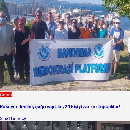
Genel
Kokuyor dediler, çağrı yaptılar, 20 kişiyi zar zor topladılar!
2 hafta önce