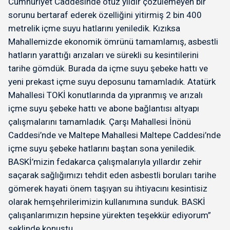
Cumhuriyet Caddesinde otuz yıldır çözülemeyen bir
sorunu bertaraf ederek özelliğini yitirmiş 2 bin 400
metrelik içme suyu hatlarını yeniledik. Kızıksa
Mahallemizde ekonomik ömrünü tamamlamış, asbestli
hatların yarattığı arızaları ve sürekli su kesintilerini
tarihe gömdük. Burada da içme suyu şebeke hattı ve
yeni prekast içme suyu deposunu tamamladık. Atatürk
Mahallesi TOKİ konutlarında da yıpranmış ve arızalı
içme suyu şebeke hattı ve abone bağlantısı altyapı
çalışmalarını tamamladık. Çarşı Mahallesi İnönü
Caddesi’nde ve Maltepe Mahallesi Maltepe Caddesi’nde
içme suyu şebeke hatlarını baştan sona yeniledik.
BASKİ’mizin fedakarca çalışmalarıyla yıllardır zehir
saçarak sağlığımızı tehdit eden asbestli boruları tarihe
gömerek hayati önem taşıyan su ihtiyacını kesintisiz
olarak hemşehrilerimizin kullanımına sunduk. BASKİ
çalışanlarımızın hepsine yürekten teşekkür ediyorum”
şeklinde konuştu.