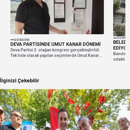
GÜNDE
GÜNDEM
BELEDİ
DEVA PARTİSİNDE UMUT KANAR DÖNEMİ
EDİYOR
Deva Partisi 3. olağan kongresi gerçekleştirildi.
Bandırma
Tek liste olarak yapılan seçimlerde Umut Kanar
odaklı be
ilçe...
sosyal ya
İlginizi Çekebilir