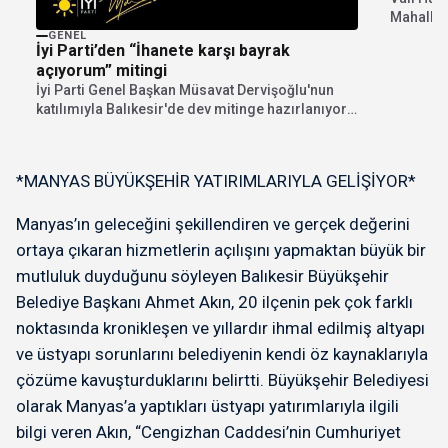
Mahalles
Gönderm
GENEL
İyi Parti’den “İhanete karşı bayrak
açıyorum” mitingi
İyi Parti Genel Başkan Müsavat Dervişoğlu'nun
katılımıyla Balıkesir'de dev mitinge hazırlanıyor.
"İhanete karşı bayrak...
*MANYAS BÜYÜKŞEHİR YATIRIMLARIYLA GELİŞİYOR*
Manyas’ın geleceğini şekillendiren ve gerçek değerini
ortaya çıkaran hizmetlerin açılışını yapmaktan büyük bir
mutluluk duyduğunu söyleyen Balıkesir Büyükşehir
Belediye Başkanı Ahmet Akın, 20 ilçenin pek çok farklı
noktasında kronikleşen ve yıllardır ihmal edilmiş altyapı
ve üstyapı sorunlarını belediyenin kendi öz kaynaklarıyla
çözüme kavuşturduklarını belirtti. Büyükşehir Belediyesi
olarak Manyas’a yaptıkları üstyapı yatırımlarıyla ilgili
bilgi veren Akın, “Cengizhan Caddesi’nin Cumhuriyet