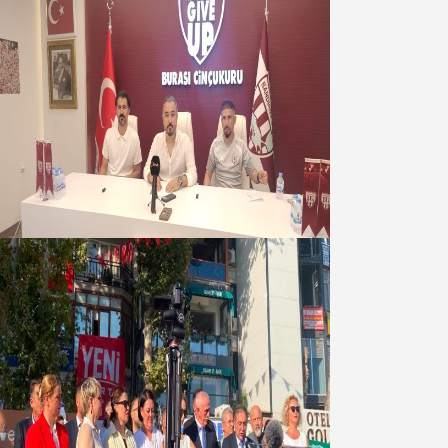
Oğuzbeyi : Transferlerde takımın
geleceğini, kulübün ekonomisini
düşündük
07 Ağustos 2026
Yeni Parti Bandırma Teşkilatı kuruldu