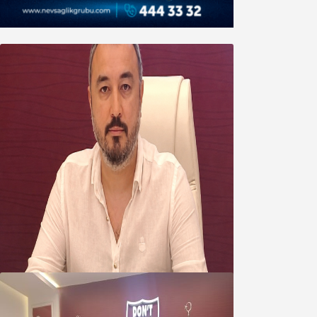
Oğuzbeyi’nden Balıkesirspor
yönetimine cevap : Herkes kendine
yakışanı yapar, buluttan nem
kapmayın!
07 Ağustos 2026