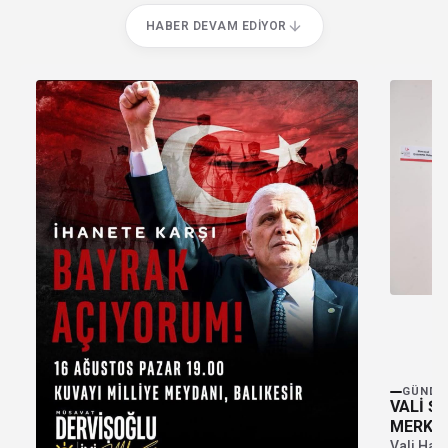
HABER DEVAM EDIYOR
GÜNDE
VALİ Ş
MERKEZ
Vali Has