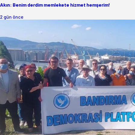
Akın: Benim derdim memlekete hizmet hemşerim!
2 gün önce