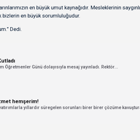
 yarınlarımızın en büyük umut kaynağıdır. Mesleklerinin saygınl
ek bizlerin en büyük sorumluluğudur.
um.” Dedi.
utladı
m Öğretmenler Günü dolayısıyla mesaj yayınladı. Rektör...
izmet hemşerim!
yatırımlarla yıllardır süregelen sorunları birer birer çözüme kavuştura