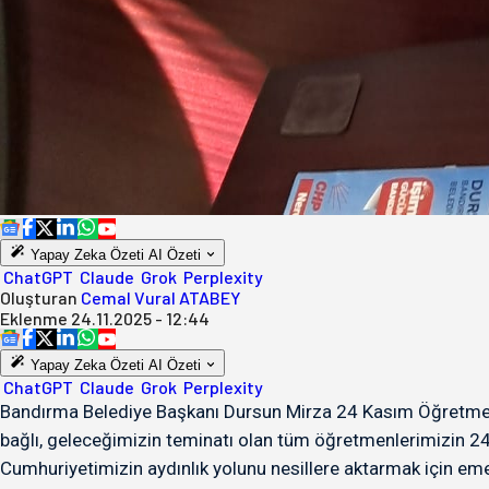
Yapay Zeka Özeti
AI Özeti
ChatGPT
Claude
Grok
Perplexity
Oluşturan
Cemal Vural ATABEY
Eklenme
24.11.2025 - 12:44
Yapay Zeka Özeti
AI Özeti
ChatGPT
Claude
Grok
Perplexity
Bandırma Belediye Başkanı Dursun Mirza 24 Kasım Öğretmen 
bağlı, geleceğimizin teminatı olan tüm öğretmenlerimizin 
Cumhuriyetimizin aydınlık yolunu nesillere aktarmak için eme