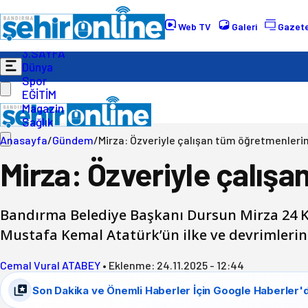
Gündem
Ekonomi
Web TV
Galeri
Gazete
Politika
3.SAYFA
Dünya
Spor
EĞİTİM
Magazin
Sağlık
Anasayfa
/
Gündem
/
Mirza: Özveriyle çalışan tüm öğretmenleri
Mirza: Özveriyle çalış
Bandırma Belediye Başkanı Dursun Mirza 24 
Mustafa Kemal Atatürk’ün ilke ve devrimlerin
Cemal Vural ATABEY
•
Eklenme:
24.11.2025 - 12:44
Son Dakika ve Önemli Haberler İçin Google Haberler'd