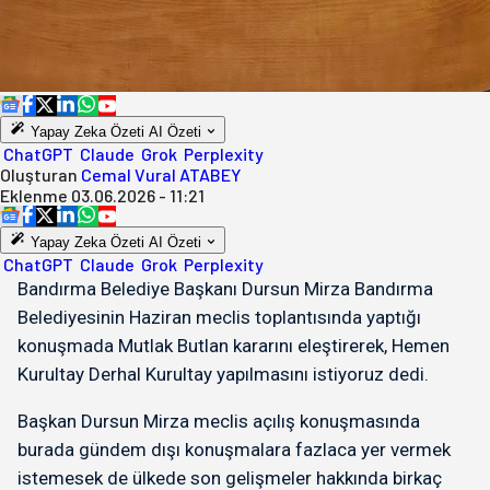
Yapay Zeka Özeti
AI Özeti
ChatGPT
Claude
Grok
Perplexity
Oluşturan
Cemal Vural ATABEY
Eklenme
03.06.2026 - 11:21
Yapay Zeka Özeti
AI Özeti
ChatGPT
Claude
Grok
Perplexity
Bandırma Belediye Başkanı Dursun Mirza Bandırma
Belediyesinin Haziran meclis toplantısında yaptığı
konuşmada Mutlak Butlan kararını eleştirerek, Hemen
Kurultay Derhal Kurultay yapılmasını istiyoruz dedi.
Başkan Dursun Mirza meclis açılış konuşmasında
burada gündem dışı konuşmalara fazlaca yer vermek
istemesek de ülkede son gelişmeler hakkında birkaç