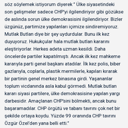
söz söylemek istiyorum diyerek ” Ülke siyasetindeki
son gelişmeler sadece CHP’yi ilgilendiriyor gibi gözükse
de aslında sorun ülke demokrasisini ilgilendiriyor. Bizler
üzgünüz, partimize yapılanları içimize sindiremiyoruz.
Mutlak Butlan diye bir şey uydurdular. Bunu ilk kez
duyuyoruz. Hukukçular hala mutlak butlan kararını
eleştiriyorlar. Herkes adeta uzman kesildi. Daha
öncelerde partiler kapatılmıştı. Ancak ilk kez mahkeme
kararıyla parti genel başkanı atadılar. İlk kez polis, biber
gazlarıyla, coplarla, plastik mermilerle, kapıları kırarak
bir partinin genel merkez binasına girdi. Yaşananlar
toplum vicdanında asla kabul görmedi. Mutlak butlan
kararı siyasi partilere, ülke demokrasisine yapılan yargı
darbesidir. Amaçlanan CHP’sini bölmekti, ancak bunu
başaramadılar. CHP örgütü ve tabanı tavrını çok net bir
şekilde ortaya koydu. Yüzde 99 oranında CHP tavrını
Özgür Özel’den yana belli etti.”