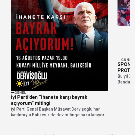
GÜNDE
SPONSO
PROTE
Bu yıl 3
Bandırma
gün boyu
GENEL
İyi Parti’den “İhanete karşı bayrak
açıyorum” mitingi
İyi Parti Genel Başkan Müsavat Dervişoğlu'nun
katılımıyla Balıkesir'de dev mitinge hazırlanıyor.
"İhanete karşı bayrak...