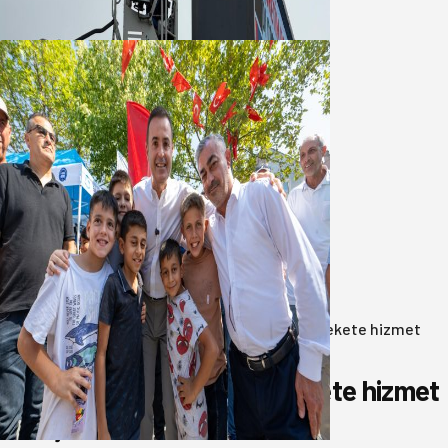
05 Ağustos 2026
Akın: Benim derdim memlekete
hizmet hemşerim!
05 Ağustos 2026
Anasayfa
/
Gündem
/
Akın: Benim derdim memlekete hizmet
hemşerim!
Akın: Benim derdim memlekete hizmet
hemşerim!