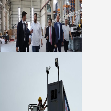
Marmara OSB Müteşebbis Heyeti
Toplantısı gerçekleştirildi
05 Ağustos 2026
Büyükşehir Çevresel İzleme Ağını
Bandırma ile Güçlendirdi