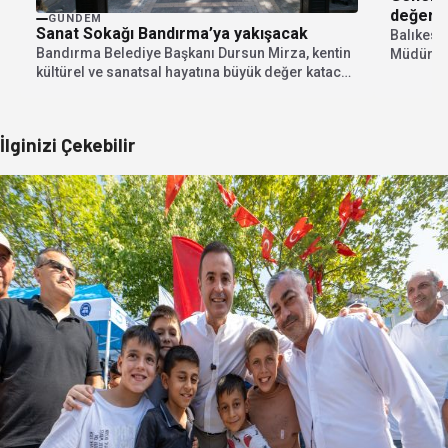
değerle
GÜNDEM
Sanat Sokağı Bandırma’ya yakışacak
Balıkesi
Bandırma Belediye Başkanı Dursun Mirza, kentin
Müdürü Ö
kültürel ve sanatsal hayatına büyük değer katacak
toplantı
"Sanat...
İlginizi Çekebilir