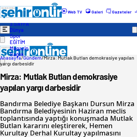
Gündem
Ekonomi
Web TV
Galeri
Gazeteler
Politika
3.SAYFA
Dünya
Spor
EĞİTİM
Magazin
Sağlık
Anasayfa
/
Gündem
/
Mirza: Mutlak Butlan demokrasiye yapılan
yargı darbesidir
Mirza: Mutlak Butlan demokrasiye
yapılan yargı darbesidir
Bandırma Belediye Başkanı Dursun Mirza
Bandırma Belediyesinin Haziran meclis
toplantısında yaptığı konuşmada Mutlak
Butlan kararını eleştirerek, Hemen
Kurultay Derhal Kurultay yapılmasını