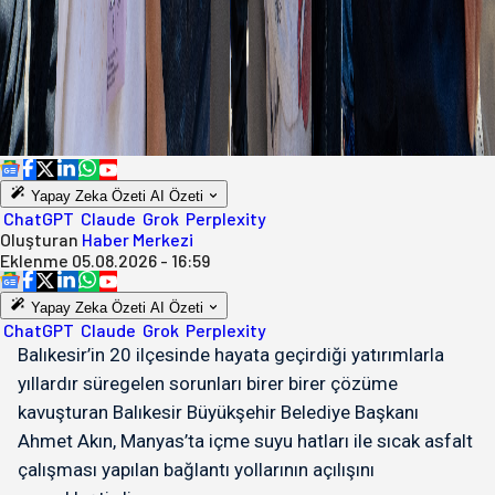
Yapay Zeka Özeti
AI Özeti
ChatGPT
Claude
Grok
Perplexity
Oluşturan
Haber Merkezi
Eklenme
05.08.2026 - 16:59
Yapay Zeka Özeti
AI Özeti
ChatGPT
Claude
Grok
Perplexity
Balıkesir’in 20 ilçesinde hayata geçirdiği yatırımlarla
yıllardır süregelen sorunları birer birer çözüme
kavuşturan Balıkesir Büyükşehir Belediye Başkanı
Ahmet Akın, Manyas’ta içme suyu hatları ile sıcak asfalt
çalışması yapılan bağlantı yollarının açılışını