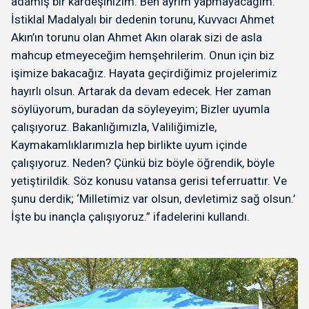
adamış bir kardeşinizim. Ben ayrım yapmayacağım.
İstiklal Madalyalı bir dedenin torunu, Kuvvacı Ahmet
Akın’ın torunu olan Ahmet Akın olarak sizi de asla
mahcup etmeyeceğim hemşehrilerim. Onun için biz
işimize bakacağız. Hayata geçirdiğimiz projelerimiz
hayırlı olsun. Artarak da devam edecek. Her zaman
söylüyorum, buradan da söyleyeyim; Bizler uyumla
çalışıyoruz. Bakanlığımızla, Valiliğimizle,
Kaymakamlıklarımızla hep birlikte uyum içinde
çalışıyoruz. Neden? Çünkü biz böyle öğrendik, böyle
yetiştirildik. Söz konusu vatansa gerisi teferruattır. Ve
şunu derdik; ‘Milletimiz var olsun, devletimiz sağ olsun.’
İşte bu inançla çalışıyoruz.” ifadelerini kullandı.