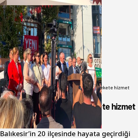
07 Ağustos 2026
Yeni Parti Bandırma Teşkilatı kuruldu
06 Ağustos 2026
Anasayfa
/
Gündem
/
Akın: Benim derdim memlekete hizmet
hemşerim!
Akın: Benim derdim memlekete hizmet
hemşerim!
Balıkesir’in 20 ilçesinde hayata geçirdiği