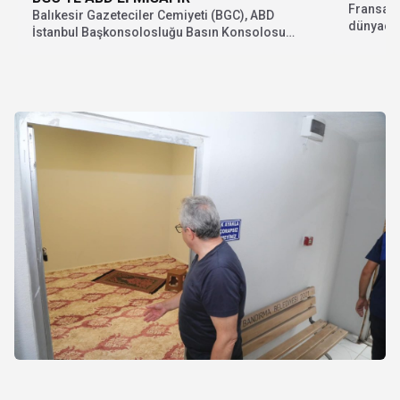
Fransa, 
Balıkesir Gazeteciler Cemiyeti (BGC), ABD
dünyaca 
İstanbul Başkonsolosluğu Basın Konsolosu
‘Balıkes
Alison Brown'u ağırladı. Brown, Çanakkale...
Buluşmala