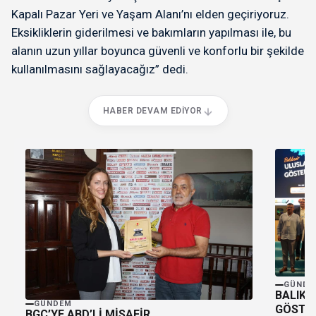
Kapalı Pazar Yeri ve Yaşam Alanı’nı elden geçiriyoruz.
Eksikliklerin giderilmesi ve bakımların yapılması ile, bu
alanın uzun yıllar boyunca güvenli ve konforlu bir şekilde
kullanılmasını sağlayacağız” dedi.
HABER DEVAM EDIYOR
GÜNDE
BALIKE
GÜNDEM
GÖSTER
BGC’YE ABD’Lİ MİSAFİR