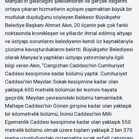
Manyas’ın geleceğini şekillendiren ve gerçek değerini
ortaya çıkaran hizmetlerin açılışını yapmaktan büyük bir
mutluluk duyduğunu söyleyen Balıkesir Büyükşehir
Belediye Başkanı Ahmet Akın, 20 ilçenin pek çok farklı
noktasında kronikleşen ve yıllardır ihmal edilmiş altyapı
ve üstyapı sorunlarını belediyenin kendi öz kaynaklarıyla
çözüme kavuşturduklarını belirtti. Büyükşehir Belediyesi
olarak Manyas’a yaptıkları üstyapı yatırımlarıyla ilgili
bilgi veren Akın, “Cengizhan Caddesi’nin Cumhuriyet
Caddesi kesişimine kadar bölümü yaptık. Cumhuriyet
Caddesi’nin Meydan Sokak kesişimine kadar olan
yaklaşık 600 metrelik bölümün bir kısmını hayata
geçirdik. Meydan çevresindeki bölümü tamamladık.
Maltepe Caddesi’nin Gönen girişine kadar olan yaklaşık
bir kilometrelik bölümü, İnönü Caddesi’nin Milli
Egemenlik Caddesi kesişimine kadar olan yaklaşık 550
metrelik bölümü olmak üzere toplam yaklaşık 2 bin 370
metre uzunluğundaki güzergahta sıcak asfalt çalışması