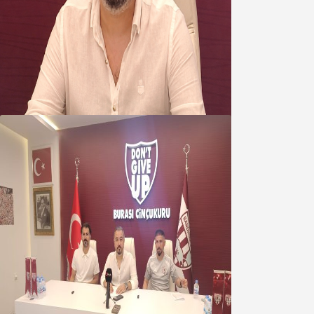
Oğuzbeyi’nden Balıkesirspor
yönetimine cevap : Herkes kendine
yakışanı yapar, buluttan nem
kapmayın!
07 Ağustos 2026
Oğuzbeyi : Transferlerde takımın
geleceğini, kulübün ekonomisini
düşündük