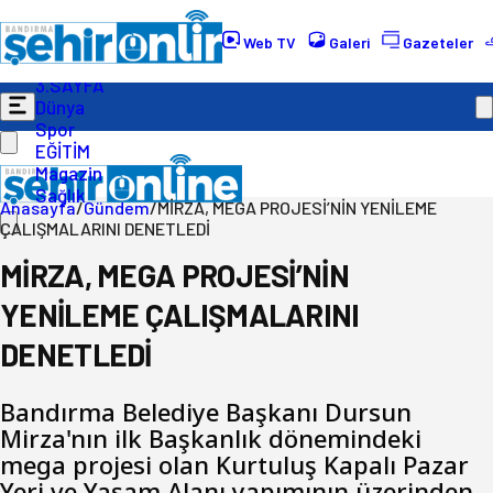
Gündem
Ekonomi
Web TV
Galeri
Gazeteler
Politika
3.SAYFA
Dünya
Spor
EĞİTİM
Magazin
Sağlık
Anasayfa
/
Gündem
/
MİRZA, MEGA PROJESİ’NİN YENİLEME
ÇALIŞMALARINI DENETLEDİ
MİRZA, MEGA PROJESİ’NİN
YENİLEME ÇALIŞMALARINI
DENETLEDİ
Bandırma Belediye Başkanı Dursun
Mirza'nın ilk Başkanlık dönemindeki
mega projesi olan Kurtuluş Kapalı Pazar
Yeri ve Yaşam Alanı yapımının üzerinden