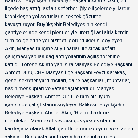
Balıkesir Büyükşehir Belediye Başkanı Ahmet Akın, 20
ilçede başlattığı asfalt seferberliğiyle ilçelerde yıllardır
kronikleşen yol sorunlarını tek tek çözüme
kavuşturuyor. Büyükşehir Belediyesinin kendi
şantiyelerinde kendi plentleriyle ürettiği asfaltla kentin
tüm bölgelerine yol hizmeti götürdüklerini söyleyen
Akın, Manyas’ta içme suyu hatları ile sıcak asfalt
çalışması yapılan bağlantı yollarının açılış törenine
katıldı. Törene Akın’ın yanı sıra Manyas Belediye Başkanı
Ahmet Duru, CHP Manyas İlçe Başkanı Fevzi Karakaş,
genel sekreter yardımcıları, daire başkanları, muhtarlar,
basın mensupları ve vatandaşlar katıldı. Manyas
Belediye Başkanı Ahmet Duru ile tam bir uyum
içerisinde çalıştıklarını söyleyen Balıkesir Büyükşehir
Belediye Başkanı Ahmet Akın, “Bizim derdimiz
memleket. Memleket sevdası çok yüksek olan bir
kardeşiniz olarak Allah şahittir emrinizdeyim. Ve size en
yakınım. Bunu asla unutmayın hemşehrilerim. Bu