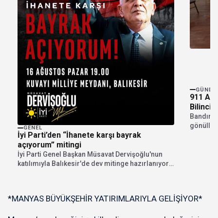
GÜNDE
911 Ar
Bilinci 
Bandırma
gönüllül
GENEL
İyi Parti’den “İhanete karşı bayrak
Arama ve
açıyorum” mitingi
İyi Parti Genel Başkan Müsavat Dervişoğlu'nun
katılımıyla Balıkesir'de dev mitinge hazırlanıyor.
"İhanete karşı bayrak...
*MANYAS BÜYÜKŞEHİR YATIRIMLARIYLA GELİŞİYOR*