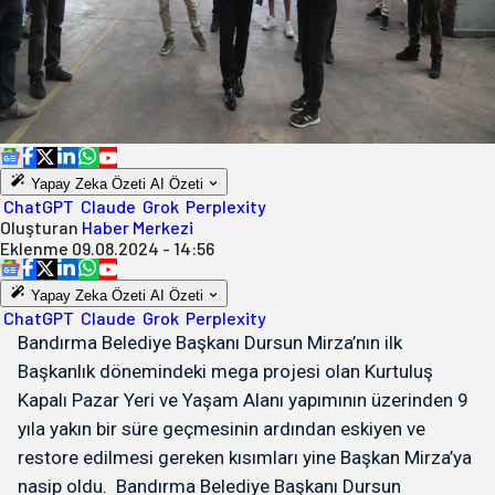
Yapay Zeka Özeti
AI Özeti
ChatGPT
Claude
Grok
Perplexity
Oluşturan
Haber Merkezi
Eklenme
09.08.2024 - 14:56
Yapay Zeka Özeti
AI Özeti
ChatGPT
Claude
Grok
Perplexity
Bandırma Belediye Başkanı Dursun Mirza’nın ilk
Başkanlık dönemindeki mega projesi olan Kurtuluş
Kapalı Pazar Yeri ve Yaşam Alanı yapımının üzerinden 9
yıla yakın bir süre geçmesinin ardından eskiyen ve
restore edilmesi gereken kısımları yine Başkan Mirza’ya
nasip oldu. Bandırma Belediye Başkanı Dursun