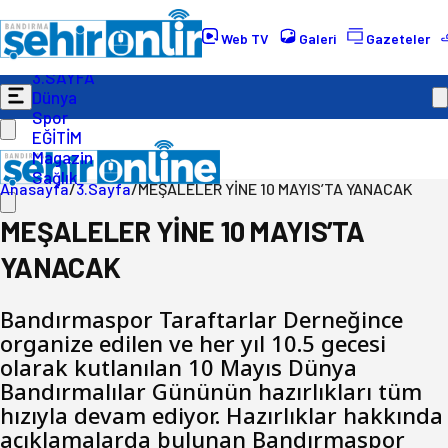
Gündem
Ekonomi
Web TV
Galeri
Gazeteler
Politika
3.SAYFA
Dünya
Spor
EĞİTİM
Magazin
Sağlık
Anasayfa
/
3.Sayfa
/
MEŞALELER YİNE 10 MAYIS’TA YANACAK
MEŞALELER YİNE 10 MAYIS’TA
YANACAK
Bandırmaspor Taraftarlar Derneğince
organize edilen ve her yıl 10.5 gecesi
olarak kutlanılan 10 Mayıs Dünya
Bandırmalılar Gününün hazırlıkları tüm
hızıyla devam ediyor. Hazırlıklar hakkında
açıklamalarda bulunan Bandırmaspor