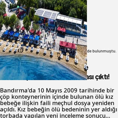
Bandırma Belediyesinden
Şirinçavuş’a hayat veren tesis
08 Ağustos 2026
Anasayfa
/
3.Sayfa
/
17 yıl önce çöp konteynerinde bulunmuştu.
Katil zanlısı babası çıktı!
17 yıl önce çöp konteynerinde
bulunmuştu. Katil zanlısı babası çıktı!
Bandırma'da 10 Mayıs 2009 tarihinde bir
çöp konteynerinin içinde bulunan ölü kız
bebeğe ilişkin faili meçhul dosya yeniden
açıldı. Kız bebeğin ölü bedeninin yer aldığı
torbada yapılan yeni inceleme sonucu…