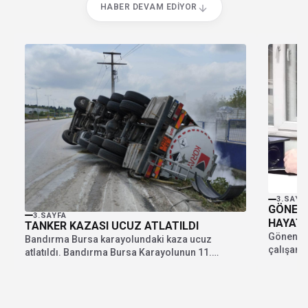
HABER DEVAM EDIYOR
3.SAYF
GÖNEN’
3.SAYFA
HAYATI
TANKER KAZASI UCUZ ATLATILDI
Gönen ilç
Bandırma Bursa karayolundaki kaza ucuz
çalışan 
atlatıldı. Bandırma Bursa Karayolunun 11.
düşerek h
kilometresinde meydana gelen kazada...