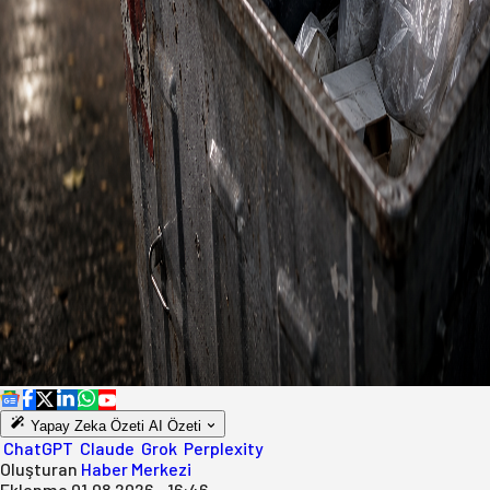
Yapay Zeka Özeti
AI Özeti
ChatGPT
Claude
Grok
Perplexity
Oluşturan
Haber Merkezi
Eklenme
01.08.2026 - 16:46