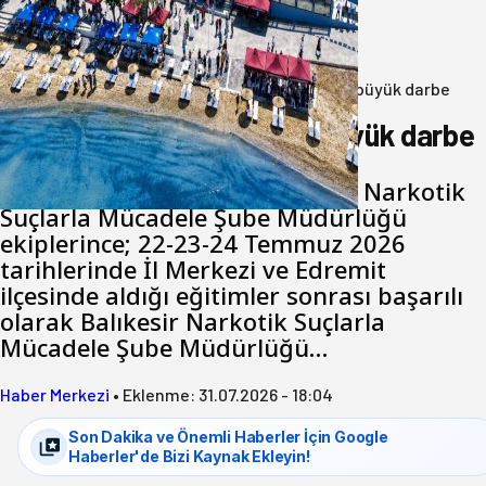
Şirinçavuş’a hayat veren tesis
08 Ağustos 2026
Anasayfa
/
3.Sayfa
/
Balıkesir’de uyuşturucuya büyük darbe
Balıkesir’de uyuşturucuya büyük darbe
Balıkesir İl Emniyet Müdürlüğü Narkotik
Suçlarla Mücadele Şube Müdürlüğü
ekiplerince; 22-23-24 Temmuz 2026
tarihlerinde İl Merkezi ve Edremit
ilçesinde aldığı eğitimler sonrası başarılı
olarak Balıkesir Narkotik Suçlarla
Mücadele Şube Müdürlüğü…
Haber Merkezi
•
Eklenme:
31.07.2026 - 18:04
Son Dakika ve Önemli Haberler İçin Google
Haberler'de Bizi Kaynak Ekleyin!