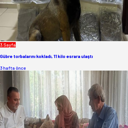
3.Sayfa
Gübre torbalarını kokladı, 11 kilo esrara ulaştı
3 hafta önce