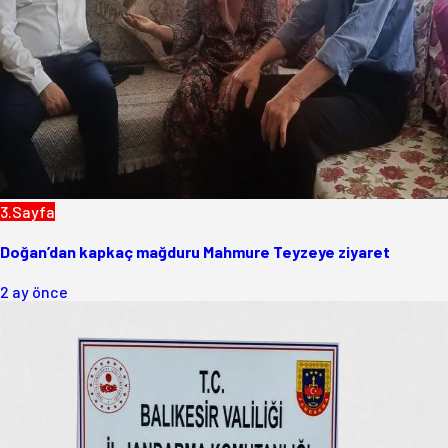
3.Sayfa
Doğan’dan kapkaç mağduru Mahmure Teyzeye ziyaret
2 ay önce