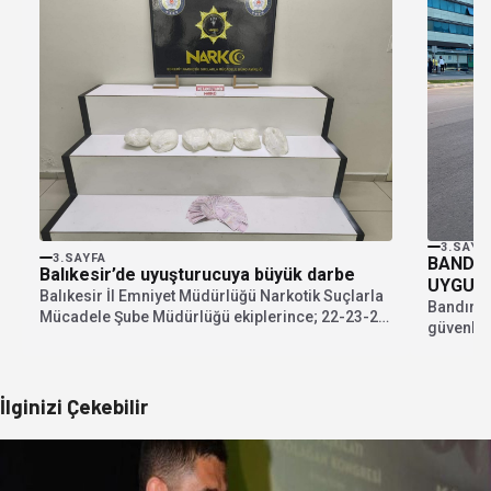
3.SAYF
3.SAYFA
BANDIR
Balıkesir’de uyuşturucuya büyük darbe
UYGUL
Balıkesir İl Emniyet Müdürlüğü Narkotik Suçlarla
Bandırma
Mücadele Şube Müdürlüğü ekiplerince; 22-23-24
güvenlik,
Temmuz 2026 tarihlerinde...
düzeninin
İlginizi Çekebilir