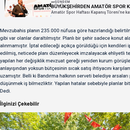
GÜNDEM
BÜYÜKŞEHİRDEN AMATÖR SPOR K
Amatör Spor Haftası Kapanış Töreni’ne kat
Mevzubahis planın 235.000 nüfusa göre hazırlandığı belirtilmi
gibi var olanlar daraltılmıştır. Planlı bir şehir sadece konut a
alınmamıştır. İptal edileceği açıkça görüldüğü için kendileri
edilmiş, neticede planı düzenleyecek imzalayacak ehliyetli t
yapılan her değişiklik mevzuat gereği yeniden kurum görüşler
anlayışından yoksun bütçesinin sıcak satış ihtiyacını karşıl
uzamıştır. Belli ki Bandırma halkının serveti belediye arsaları
düşünmek iş bilmezliktir. Yapılan hatalar sebebiyle planlar 
Dedi.
İlginizi Çekebilir