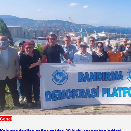
Genel
Kokuyor dediler, çağrı yaptılar, 20 kişiyi zar zor topladılar!