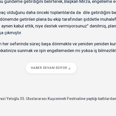
u gündeme getirdiğini belirterek, Başkan Mirza, engelleme e
htiyaç olduğunu daha önceki toplantılarda da dile getirdiğini
dönemde getirilen plana bu ekip tarafından şiddetle muhalefet
ı aynen kabul ettik, niye destek vermiyorsunuz” denilmiş, plan
a çıkmıştır.
 her seferinde süreç başa dönmekte ve yeniden yeniden kuru
ikkatinize sunmak ve işin engellemeden mi yoksa iş bilmezlik
HABER DEVAM EDIYOR
i Yeloğlu 35. Uluslararası Kuşcenneti Festivaline yaptığı katlılardan