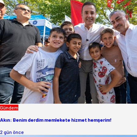
Gündem
Akın: Benim derdim memlekete hizmet hemşerim!
2 gün önce