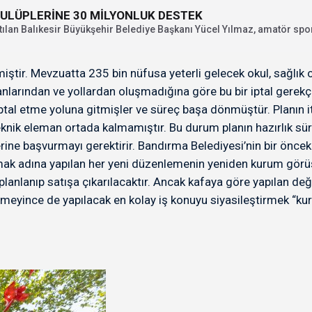
ULÜPLERİNE 30 MİLYONLUK DESTEK
ılan Balıkesir Büyükşehir Belediye Başkanı Yücel Yılmaz, amatör spor
ştir. Mevzuatta 235 bin nüfusa yeterli gelecek okul, sağlık o
lanlarından ve yollardan oluşmadığına göre bu bir iptal gerekçes
 iptal etme yoluna gitmişler ve süreç başa dönmüştür. Planın i
eknik eleman ortada kalmamıştır. Bu durum planın hazırlık sü
ine başvurmayı gerektirir. Bandırma Belediyesi’nin bir öncek
amak adına yapılan her yeni düzenlemenin yeniden kurum görüşü
 planlanıp satışa çıkarılacaktır. Ancak kafaya göre yapılan deği
bitmeyince de yapılacak en kolay iş konuyu siyasileştirmek “k