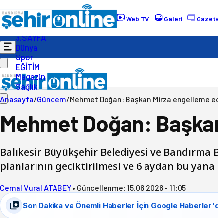
Gündem
Ekonomi
Web TV
Galeri
Gazete
Politika
3.SAYFA
Dünya
Spor
EĞİTİM
Magazin
Sağlık
Anasayfa
/
Gündem
/
Mehmet Doğan: Başkan Mirza engelleme e
Mehmet Doğan: Başkan
Balıkesir Büyükşehir Belediyesi ve Bandırma 
planlarının geciktirilmesi ve 6 aydan bu ya
Cemal Vural ATABEY
•
Güncellenme:
15.06.2026 - 11:05
Son Dakika ve Önemli Haberler İçin Google Haberler'd