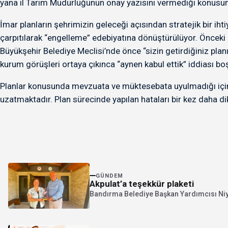
yana il Tarım Müdürlüğünün onay yazısını vermediği konusun
İmar planların şehrimizin geleceği açısından stratejik bir i
çarpıtılarak “engelleme” edebiyatına dönüştürülüyor. Önceki 
Büyükşehir Belediye Meclisi’nde önce “sizin getirdiğiniz plan
kurum görüşleri ortaya çıkınca “aynen kabul ettik” iddiası boş
Planlar konusunda mevzuata ve müktesebata uyulmadığı için
uzatmaktadır. Plan sürecinde yapılan hataları bir kez daha d
GÜNDEM
Akpulat’a teşekkür plaketi
Bandırma Belediye Başkan Yardımcısı Niyaz