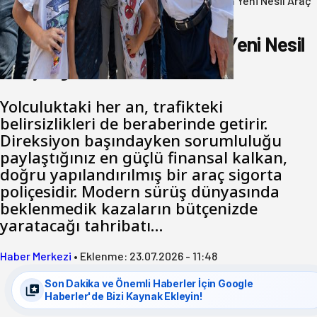
Anasayfa
/
Yaşam
/
Yolculuk Risklerini Sıfırlayan Yeni Nesil Araç
Sigorta Dinamikleri
Yolculuk Risklerini Sıfırlayan Yeni Nesil
Araç Sigorta Dinamikleri
Yolculuktaki her an, trafikteki
belirsizlikleri de beraberinde getirir.
Direksiyon başındayken sorumluluğu
paylaştığınız en güçlü finansal kalkan,
doğru yapılandırılmış bir araç sigorta
poliçesidir. Modern sürüş dünyasında
beklenmedik kazaların bütçenizde
yaratacağı tahribatı…
Haber Merkezi
•
Eklenme:
23.07.2026 - 11:48
Son Dakika ve Önemli Haberler İçin Google
Haberler'de Bizi Kaynak Ekleyin!