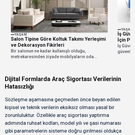
YAŞAM
İş Güve
YAŞAM
Salon Tipine Göre Koltuk Takımı Yerleşimi
İçin Pr
ve Dekorasyon Fikirleri
İş Güvenl
Bir salonun ne kadar kullanışlı olduğu,
güvenlik 
metrekaresinden ziyade mobilyaların oda
meslek..
içindeki matematiksel dizilimiyle ilgilidir....
Dijital Formlarda Araç Sigortası Verilerinin
Hatasızlığı
Sözleşme aşamasına geçmeden önce beyan edilen
kişisel ve teknik verilerin eksiksiz olması yasal bir
zorunluluktur. Özellikle araç sigortası yaptırma
adımında ruhsat kodları, model yılı ve şasi numarası
gibi parametrelerin sisteme doğru girilmesi oldukça