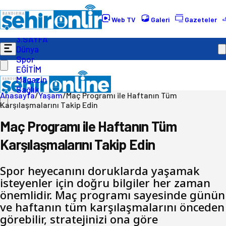
Gündem
Ekonomi
Web TV
Galeri
Gazeteler
Politika
3.SAYFA
Dünya
Spor
EĞİTİM
Magazin
Sağlık
Anasayfa
/
Yaşam
/
Maç Programı ile Haftanın Tüm
Karşılaşmalarını Takip Edin
Maç Programı ile Haftanın Tüm
Karşılaşmalarını Takip Edin
Spor heyecanını doruklarda yaşamak
isteyenler için doğru bilgiler her zaman
önemlidir. Maç programı sayesinde günün
ve haftanın tüm karşılaşmalarını önceden
görebilir, stratejinizi ona göre