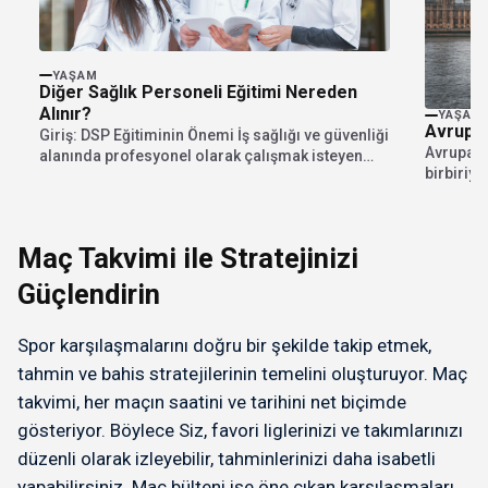
YAŞAM
Diğer Sağlık Personeli Eğitimi Nereden
Alınır?
YAŞAM
Avrupa’
Giriş: DSP Eğitiminin Önemi İş sağlığı ve güvenliği
Avrupa, k
alanında profesyonel olarak çalışmak isteyen
birbiriyl
sağlık...
merkezle
Maç Takvimi ile Stratejinizi
Güçlendirin
Spor karşılaşmalarını doğru bir şekilde takip etmek,
tahmin ve bahis stratejilerinin temelini oluşturuyor. Maç
takvimi, her maçın saatini ve tarihini net biçimde
gösteriyor. Böylece Siz, favori liglerinizi ve takımlarınızı
düzenli olarak izleyebilir, tahminlerinizi daha isabetli
yapabilirsiniz. Maç bülteni ise öne çıkan karşılaşmaları