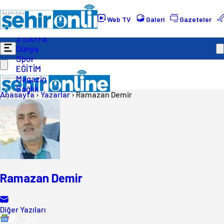
Gündem
Ekonomi
Web TV
Galeri
Gazeteler
Politika
3.SAYFA
Dünya
Spor
EĞİTİM
Magazin
Sağlık
Anasayfa
›
Yazarlar
›
Ramazan Demir
Ramazan Demir
Diğer Yazıları