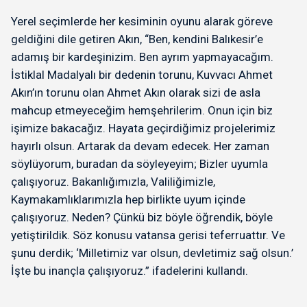
Yerel seçimlerde her kesiminin oyunu alarak göreve
geldiğini dile getiren Akın, “Ben, kendini Balıkesir’e
adamış bir kardeşinizim. Ben ayrım yapmayacağım.
İstiklal Madalyalı bir dedenin torunu, Kuvvacı Ahmet
Akın’ın torunu olan Ahmet Akın olarak sizi de asla
mahcup etmeyeceğim hemşehrilerim. Onun için biz
işimize bakacağız. Hayata geçirdiğimiz projelerimiz
hayırlı olsun. Artarak da devam edecek. Her zaman
söylüyorum, buradan da söyleyeyim; Bizler uyumla
çalışıyoruz. Bakanlığımızla, Valiliğimizle,
Kaymakamlıklarımızla hep birlikte uyum içinde
çalışıyoruz. Neden? Çünkü biz böyle öğrendik, böyle
yetiştirildik. Söz konusu vatansa gerisi teferruattır. Ve
şunu derdik; ‘Milletimiz var olsun, devletimiz sağ olsun.’
İşte bu inançla çalışıyoruz.” ifadelerini kullandı.