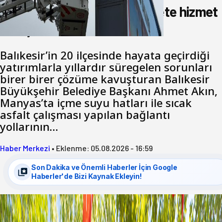
Akın: Benim derdim memlekete hizmet
hemşerim!
Balıkesir’in 20 ilçesinde hayata geçirdiği
yatırımlarla yıllardır süregelen sorunları
birer birer çözüme kavuşturan Balıkesir
Büyükşehir Belediye Başkanı Ahmet Akın,
Manyas’ta içme suyu hatları ile sıcak
asfalt çalışması yapılan bağlantı
yollarının…
Haber Merkezi
•
Eklenme:
05.08.2026 - 16:59
Son Dakika ve Önemli Haberler İçin Google
Haberler'de Bizi Kaynak Ekleyin!