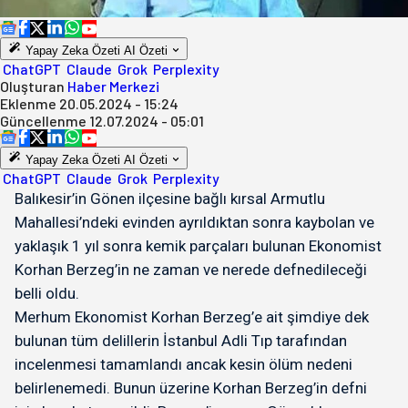
Yapay Zeka Özeti
AI Özeti
ChatGPT
Claude
Grok
Perplexity
Oluşturan
Haber Merkezi
Eklenme
20.05.2024 - 15:24
Güncellenme
12.07.2024 - 05:01
Yapay Zeka Özeti
AI Özeti
ChatGPT
Claude
Grok
Perplexity
Balıkesir’in Gönen ilçesine bağlı kırsal Armutlu
Mahallesi’ndeki evinden ayrıldıktan sonra kaybolan ve
yaklaşık 1 yıl sonra kemik parçaları bulunan Ekonomist
Korhan Berzeg’in ne zaman ve nerede defnedileceği
belli oldu.
Merhum Ekonomist Korhan Berzeg’e ait şimdiye dek
bulunan tüm delillerin İstanbul Adli Tıp tarafından
incelenmesi tamamlandı ancak kesin ölüm nedeni
belirlenemedi. Bunun üzerine Korhan Berzeg’in defni