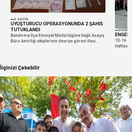
3.SAYFA
UYUŞTURUCU OPERASYONUNDA 2 ŞAHIS
TUTUKLANDI
GÜNDE
ENGELL
Bandırma İlçe Emniyet Müdürlüğüne bağlı Asayiş
10-16 May
Büro Amirliği ekiplerinin devriye görevi ifası
Haftası B
esnasında 17...
tören Cu
İlginizi Çekebilir