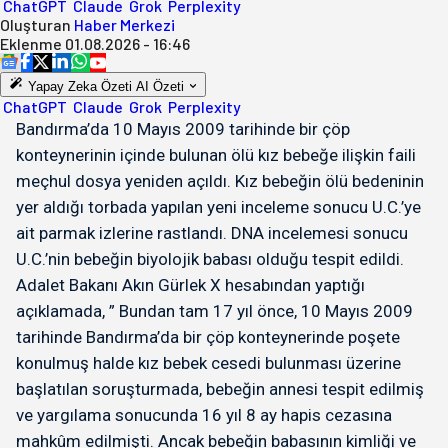
ChatGPT
Claude
Grok
Perplexity
Oluşturan
Haber Merkezi
Eklenme
01.08.2026 - 16:46
Yapay Zeka Özeti
AI Özeti
ChatGPT
Claude
Grok
Perplexity
Bandırma’da 10 Mayıs 2009 tarihinde bir çöp
konteynerinin içinde bulunan ölü kız bebeğe ilişkin faili
meçhul dosya yeniden açıldı. Kız bebeğin ölü bedeninin
yer aldığı torbada yapılan yeni inceleme sonucu U.C.’ye
ait parmak izlerine rastlandı. DNA incelemesi sonucu
U.C.’nin bebeğin biyolojik babası olduğu tespit edildi.
Adalet Bakanı Akın Gürlek X hesabından yaptığı
açıklamada, ” Bundan tam 17 yıl önce, 10 Mayıs 2009
tarihinde Bandırma’da bir çöp konteynerinde poşete
konulmuş halde kız bebek cesedi bulunması üzerine
başlatılan soruşturmada, bebeğin annesi tespit edilmiş
ve yargılama sonucunda 16 yıl 8 ay hapis cezasına
mahkûm edilmişti. Ancak bebeğin babasının kimliği ve