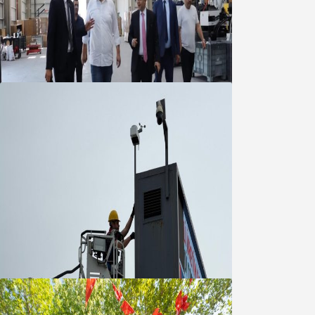
Marmara OSB Müteşebbis Heyeti
Toplantısı gerçekleştirildi
05 Ağustos 2026
Büyükşehir Çevresel İzleme Ağını
Bandırma ile Güçlendirdi
05 Ağustos 2026