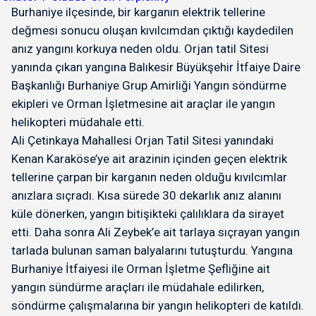
Burhaniye ilçesinde, bir karganın elektrik tellerine
değmesi sonucu oluşan kıvılcımdan çıktığı kaydedilen
anız yangını korkuya neden oldu. Orjan tatil Sitesi
yanında çıkan yangına Balıkesir Büyükşehir İtfaiye Daire
Başkanlığı Burhaniye Grup Amirliği Yangın söndürme
ekipleri ve Orman İşletmesine ait araçlar ile yangın
helikopteri müdahale etti.
Ali Çetinkaya Mahallesi Orjan Tatil Sitesi yanındaki
Kenan Karaköse’ye ait arazinin içinden geçen elektrik
tellerine çarpan bir karganın neden olduğu kıvılcımlar
anızlara sıçradı. Kısa sürede 30 dekarlık anız alanını
küle dönerken, yangın bitişikteki çalılıklara da sirayet
etti. Daha sonra Ali Zeybek’e ait tarlaya sıçrayan yangın
tarlada bulunan saman balyalarını tutuşturdu. Yangına
Burhaniye İtfaiyesi ile Orman İşletme Şefliğine ait
yangın sündürme araçları ile müdahale edilirken,
söndürme çalışmalarına bir yangın helikopteri de katıldı.