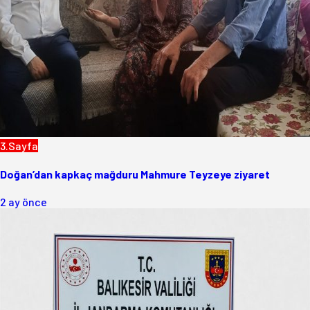
3.Sayfa
Doğan’dan kapkaç mağduru Mahmure Teyzeye ziyaret
2 ay önce