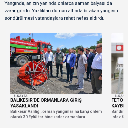
Yangında, anızın yanında onlarca saman balyası da
zarar gördü. Yazlıkları duman altında bırakan yangının
söndürülmesi vatandaşlara rahat nefes aldırdı.
3.SAYFA
3.SAYF
BALIKESİR’DE ORMANLARA GİRİŞ
FETÖ M
YASAKLANDI
KAYBET
Balıkesir Valiliği, orman yangınlarına karşı önlem
Bandırma
olarak 30 Eylül tarihine kadar ormanlara
İnfaz Ku
girişlerin ve...
kaldırıla