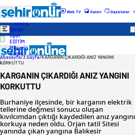
Gündem
Ekonomi
Web TV
Galeri
Gazeteler
Politika
3.SAYFA
Dünya
Spor
EĞİTİM
Magazin
Sağlık
Anasayfa
/
3.Sayfa
/
KARGANIN ÇIKARDIĞI ANIZ YANGINI
KORKUTTU
KARGANIN ÇIKARDIĞI ANIZ YANGINI
KORKUTTU
Burhaniye ilçesinde, bir karganın elektrik
tellerine değmesi sonucu oluşan
kıvılcımdan çıktığı kaydedilen anız yangını
korkuya neden oldu. Orjan tatil Sitesi
yanında çıkan yangına Balıkesir