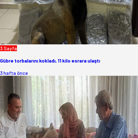
3.Sayfa
Gübre torbalarını kokladı, 11 kilo esrara ulaştı
3 hafta önce