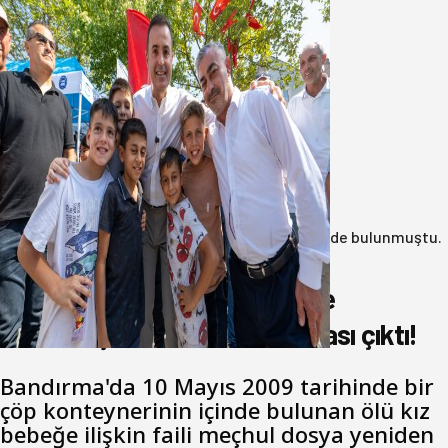
Akın: Benim derdim memlekete
hizmet hemşerim!
05 Ağustos 2026
Anasayfa
/
3.Sayfa
/
17 yıl önce çöp konteynerinde bulunmuştu.
Katil zanlısı babası çıktı!
17 yıl önce çöp konteynerinde
bulunmuştu. Katil zanlısı babası çıktı!
Bandırma'da 10 Mayıs 2009 tarihinde bir
çöp konteynerinin içinde bulunan ölü kız
bebeğe ilişkin faili meçhul dosya yeniden