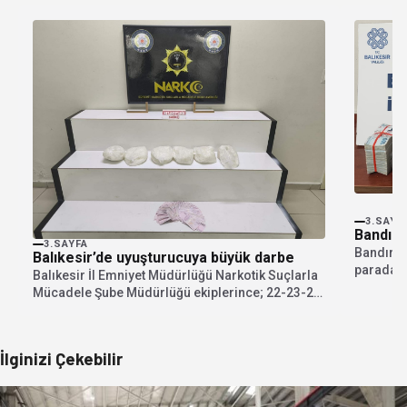
3.SAYF
Bandırm
3.SAYFA
Bandırma
Balıkesir’de uyuşturucuya büyük darbe
parada s
Balıkesir İl Emniyet Müdürlüğü Narkotik Suçlarla
çalışmal
Mücadele Şube Müdürlüğü ekiplerince; 22-23-24
Temmuz 2026 tarihlerinde...
İlginizi Çekebilir