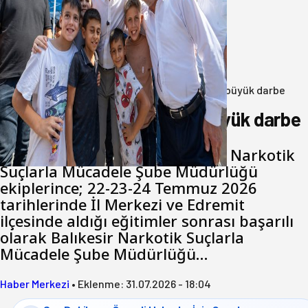
Akın: Benim derdim memlekete
hizmet hemşerim!
05 Ağustos 2026
Anasayfa
/
3.Sayfa
/
Balıkesir’de uyuşturucuya büyük darbe
Balıkesir’de uyuşturucuya büyük darbe
Balıkesir İl Emniyet Müdürlüğü Narkotik
Suçlarla Mücadele Şube Müdürlüğü
ekiplerince; 22-23-24 Temmuz 2026
tarihlerinde İl Merkezi ve Edremit
ilçesinde aldığı eğitimler sonrası başarılı
olarak Balıkesir Narkotik Suçlarla
Mücadele Şube Müdürlüğü…
Haber Merkezi
•
Eklenme:
31.07.2026 - 18:04