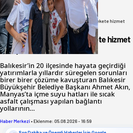
hizmet hemşerim!
05 Ağustos 2026
Anasayfa
/
Gündem
/
Akın: Benim derdim memlekete hizmet
hemşerim!
Akın: Benim derdim memlekete hizmet
hemşerim!
Balıkesir’in 20 ilçesinde hayata geçirdiği
yatırımlarla yıllardır süregelen sorunları
birer birer çözüme kavuşturan Balıkesir
Büyükşehir Belediye Başkanı Ahmet Akın,
Manyas’ta içme suyu hatları ile sıcak
asfalt çalışması yapılan bağlantı
yollarının…
Haber Merkezi
•
Eklenme:
05.08.2026 - 16:59
Son Dakika ve Önemli Haberler İçin Google