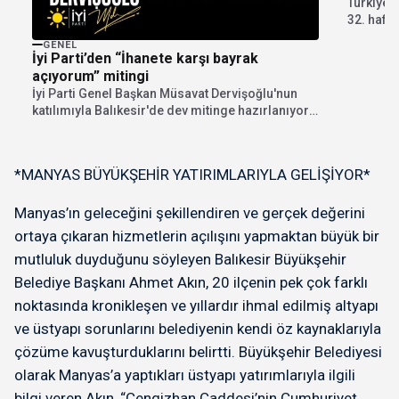
Türkiye 
32. haft
deplasma
GENEL
İyi Parti’den “İhanete karşı bayrak
açıyorum” mitingi
İyi Parti Genel Başkan Müsavat Dervişoğlu'nun
katılımıyla Balıkesir'de dev mitinge hazırlanıyor.
"İhanete karşı bayrak...
*MANYAS BÜYÜKŞEHİR YATIRIMLARIYLA GELİŞİYOR*
Manyas’ın geleceğini şekillendiren ve gerçek değerini
ortaya çıkaran hizmetlerin açılışını yapmaktan büyük bir
mutluluk duyduğunu söyleyen Balıkesir Büyükşehir
Belediye Başkanı Ahmet Akın, 20 ilçenin pek çok farklı
noktasında kronikleşen ve yıllardır ihmal edilmiş altyapı
ve üstyapı sorunlarını belediyenin kendi öz kaynaklarıyla
çözüme kavuşturduklarını belirtti. Büyükşehir Belediyesi
olarak Manyas’a yaptıkları üstyapı yatırımlarıyla ilgili
bilgi veren Akın, “Cengizhan Caddesi’nin Cumhuriyet