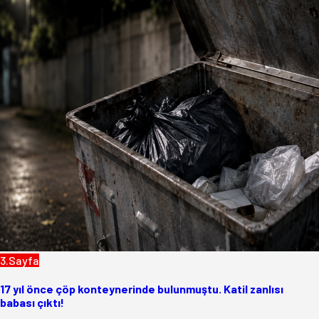
3.Sayfa
17 yıl önce çöp konteynerinde bulunmuştu. Katil zanlısı
babası çıktı!