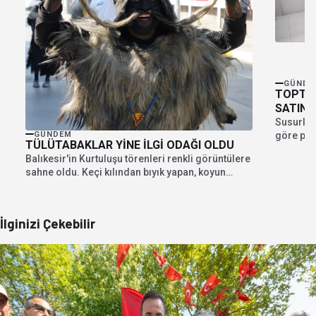
GÜNDE
TOPTAN
SATIN 
Susurluk
göre past
GÜNDEM
TÜLÜTABAKLAR YİNE İLGİ ODAĞI OLDU
bakkaliye
Balıkesir'in Kurtuluşu törenleri renkli görüntülere
sahne oldu. Keçi kılından bıyık yapan, koyun
postu giyen,...
İlginizi Çekebilir