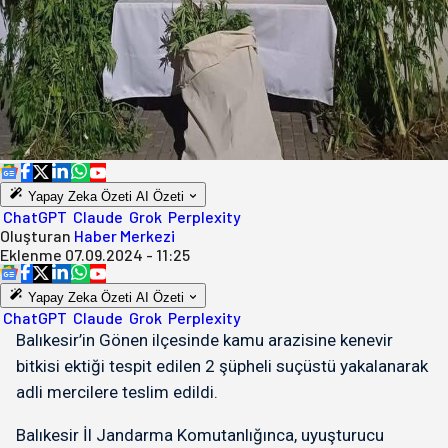
Yapay Zeka Özeti
AI Özeti
ChatGPT
Claude
Grok
Perplexity
Oluşturan
Haber Merkezi
Eklenme
07.09.2024 - 11:25
Yapay Zeka Özeti
AI Özeti
ChatGPT
Claude
Grok
Perplexity
Balıkesir’in Gönen ilçesinde kamu arazisine kenevir
bitkisi ektiği tespit edilen 2 şüpheli suçüstü yakalanarak
adli mercilere teslim edildi.
Balıkesir İl Jandarma Komutanlığınca, uyuşturucu