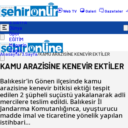
Gündem
Ekonomi
Web TV
Galeri
Gazeteler
Politika
3.SAYFA
Dünya
Spor
EĞİTİM
Magazin
Sağlık
Anasayfa
/
3.Sayfa
/
KAMU ARAZİSİNE KENEVİR EKTİLER
KAMU ARAZİSİNE KENEVİR EKTİLER
Balıkesir’in Gönen ilçesinde kamu
arazisine kenevir bitkisi ektiği tespit
edilen 2 şüpheli suçüstü yakalanarak adli
mercilere teslim edildi. Balıkesir İl
Jandarma Komutanlığınca, uyuşturucu
madde imal ve ticaretine yönelik yapılan
istihbari…