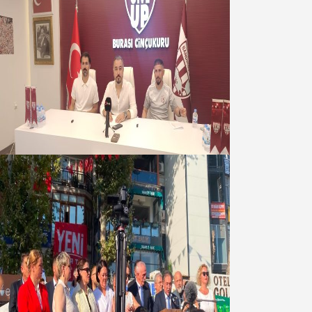
Oğuzbeyi : Transferlerde takımın
geleceğini, kulübün ekonomisini
düşündük
07 Ağustos 2026
Yeni Parti Bandırma Teşkilatı kuruldu