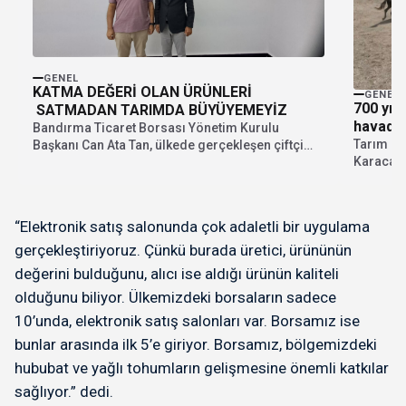
GENEL
KATMA DEĞERİ OLAN ÜRÜNLERİ
GENEL
700 yıll
SATMADAN TARIMDA BÜYÜYEMEYİZ
havadan
Bandırma Ticaret Borsası Yönetim Kurulu
Tarım İş
Başkanı Can Ata Tan, ülkede gerçekleşen çiftçi
Karacabay
eylemlerini, bölge...
atları dr
“Elektronik satış salonunda çok adaletli bir uygulama
gerçekleştiriyoruz. Çünkü burada üretici, ürününün
değerini bulduğunu, alıcı ise aldığı ürünün kaliteli
olduğunu biliyor. Ülkemizdeki borsaların sadece
10’unda, elektronik satış salonları var. Borsamız ise
bunlar arasında ilk 5’e giriyor. Borsamız, bölgemizdeki
hububat ve yağlı tohumların gelişmesine önemli katkılar
sağlıyor.” dedi.