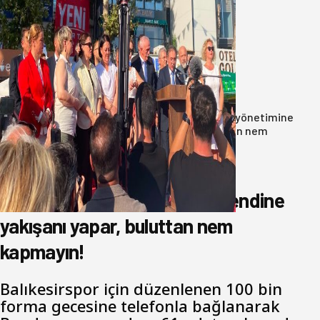
Yeni Parti Bandırma Teşkilatı kuruldu
06 Ağustos 2026
Anasayfa
/
Genel
/
Oğuzbeyi’nden Balıkesirspor yönetimine
cevap : Herkes kendine yakışanı yapar, buluttan nem
kapmayın!
Oğuzbeyi’nden Balıkesirspor
yönetimine cevap : Herkes kendine
yakışanı yapar, buluttan nem
kapmayın!
Balıkesirspor için düzenlenen 100 bin
forma gecesine telefonla bağlanarak