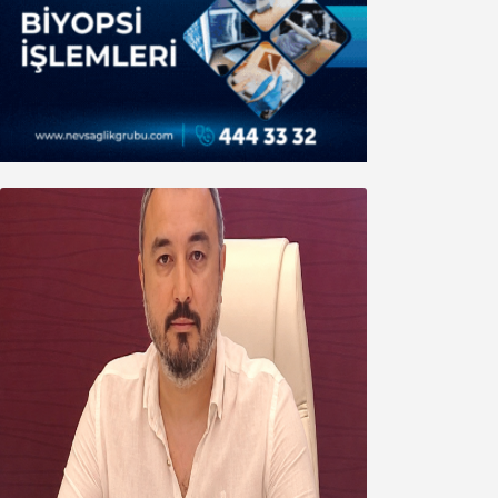
Oğuzbeyi’nden Balıkesirspor
yönetimine cevap : Herkes kendine
yakışanı yapar, buluttan nem
kapmayın!