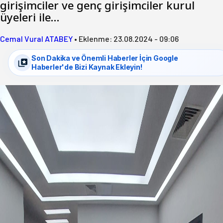
girişimciler ve genç girişimciler kurul
üyeleri ile…
Cemal Vural ATABEY
•
Eklenme:
23.08.2024 - 09:06
Son Dakika ve Önemli Haberler İçin Google
Haberler'de Bizi Kaynak Ekleyin!