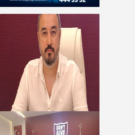
Oğuzbeyi’nden Balıkesirspor
yönetimine cevap : Herkes kendine
yakışanı yapar, buluttan nem
kapmayın!
07 Ağustos 2026