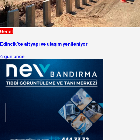
Genel
Edincik’te altyapı ve ulaşım yenileniyor
4 gün önce