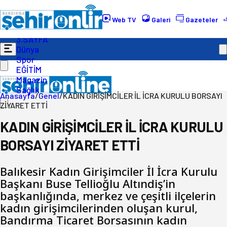
Gündem
Ekonomi
Web TV
Galeri
Gazeteler
Politika
3.SAYFA
Dünya
Spor
EĞİTİM
Magazin
Sağlık
Anasayfa
/
Genel
/
KADIN GİRİŞİMCİLER İL İCRA KURULU BORSAYI
ZİYARET ETTİ
KADIN GİRİŞİMCİLER İL İCRA KURULU
BORSAYI ZİYARET ETTİ
Balıkesir Kadın Girişimciler İl İcra Kurulu
Başkanı Buse Tellioğlu Altındiş’in
başkanlığında, merkez ve çeşitli ilçelerin
kadın girişimcilerinden oluşan kurul,
Bandırma Ticaret Borsasının kadın