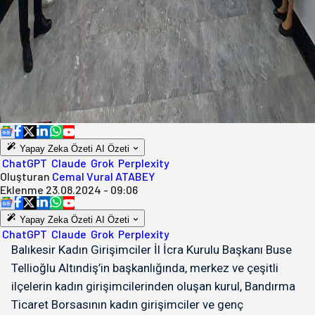
Yapay Zeka Özeti
AI Özeti
ChatGPT
Claude
Grok
Perplexity
Oluşturan
Cemal Vural ATABEY
Eklenme
23.08.2024 - 09:06
Yapay Zeka Özeti
AI Özeti
ChatGPT
Claude
Grok
Perplexity
Balıkesir Kadın Girişimciler İl İcra Kurulu Başkanı Buse
Tellioğlu Altındiş’in başkanlığında, merkez ve çeşitli
ilçelerin kadın girişimcilerinden oluşan kurul, Bandırma
Ticaret Borsasının kadın girişimciler ve genç