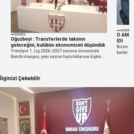
GENEL
O AMAT
GENEL
Oğuzbeyi : Transferlerde takımın
İDİ
geleceğini, kulübün ekonomisini düşündük
Bizim ku
Trendyol 1. Lig 2026-2027 sezonu öncesinde
kadar ya
Bandırmaspor, yeni sezon hazırlıklarına ilişkin
Cinçukur
kapsamlı bir basın...
İlginizi Çekebilir