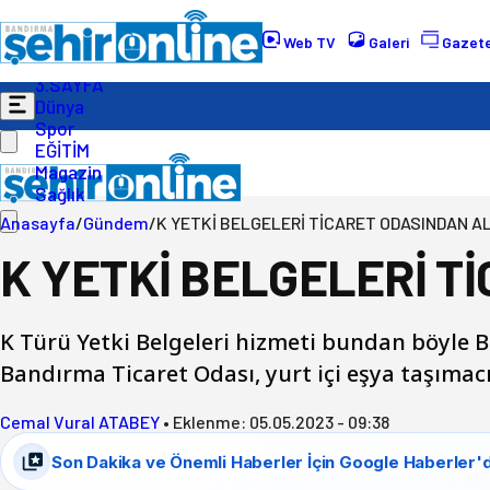
Gündem
Ekonomi
Web TV
Galeri
Gazete
Politika
3.SAYFA
Dünya
Spor
EĞİTİM
Magazin
Sağlık
Anasayfa
/
Gündem
/
K YETKİ BELGELERİ TİCARET ODASINDAN A
K YETKİ BELGELERİ T
K Türü Yetki Belgeleri hizmeti bundan böyle 
Bandırma Ticaret Odası, yurt içi eşya taşımacı
Cemal Vural ATABEY
•
Eklenme:
05.05.2023 - 09:38
Son Dakika ve Önemli Haberler İçin Google Haberler'd