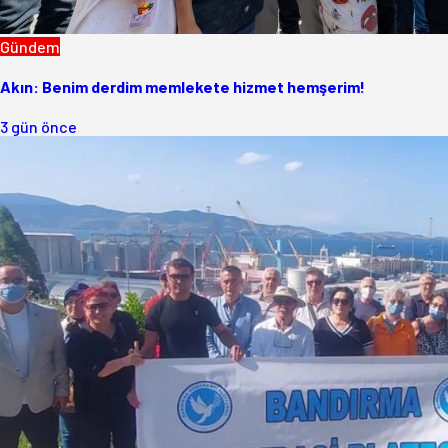
Gündem
Akın: Benim derdim memlekete hizmet hemşerim!
3 gün önce