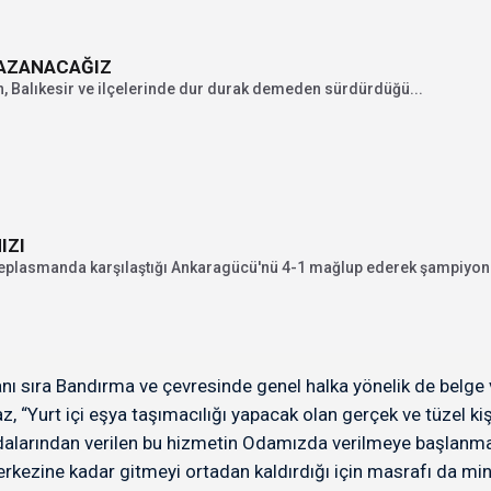
KAZANACAĞIZ
 Balıkesir ve ilçelerinde dur durak demeden sürdürdüğü...
IZI
deplasmanda karşılaştığı Ankaragücü'nü 4-1 mağlup ederek şampiyonluğ
nı sıra Bandırma ve çevresinde genel halka yönelik de belge 
“Yurt içi eşya taşımacılığı yapacak olan gerçek ve tüzel kiş
l odalarından verilen bu hizmetin Odamızda verilmeye başlan
 merkezine kadar gitmeyi ortadan kaldırdığı için masrafı da 