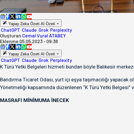
Yapay Zeka Özeti
AI Özeti
ChatGPT
Claude
Grok
Perplexity
Oluşturan
Cemal Vural ATABEY
Eklenme
05.05.2023 - 09:38
Yapay Zeka Özeti
AI Özeti
ChatGPT
Claude
Grok
Perplexity
K Türü Yetki Belgeleri hizmeti bundan böyle Balıkesir merk
Bandırma Ticaret Odası, yurt içi eşya taşımacılığı yapacak o
Yönetmeliği kapsamında düzenlenen “K Türü Yetki Belgesi” v
MASRAFI MİNİMUMA İNECEK