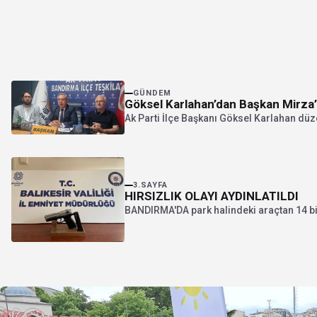
GÜNDEM
Göksel Karlahan’dan Başkan Mirza’y
Ak Parti İlçe Başkanı Göksel Karlahan düz
3.SAYFA
HIRSIZLIK OLAYI AYDINLATILDI
BANDIRMA'DA park halindeki araçtan 14 bin 