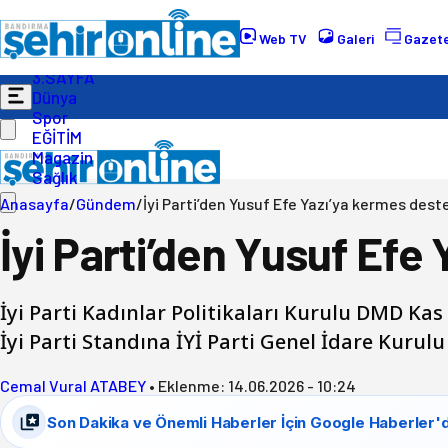
Gündem
Ekonomi
Web TV
Galeri
Gazete
Politika
3.SAYFA
Dünya
Spor
EĞİTİM
Magazin
Sağlık
Anasayfa
/
Gündem
/
İyi Parti’den Yusuf Efe Yazı’ya kermes dest
İyi Parti’den Yusuf Efe
İyi Parti Kadınlar Politikaları Kurulu DMD Ka
İyi Parti Standına İYİ Parti Genel İdare Kurul
Cemal Vural ATABEY
•
Eklenme:
14.06.2026 - 10:24
Son Dakika ve Önemli Haberler İçin Google Haberler'd