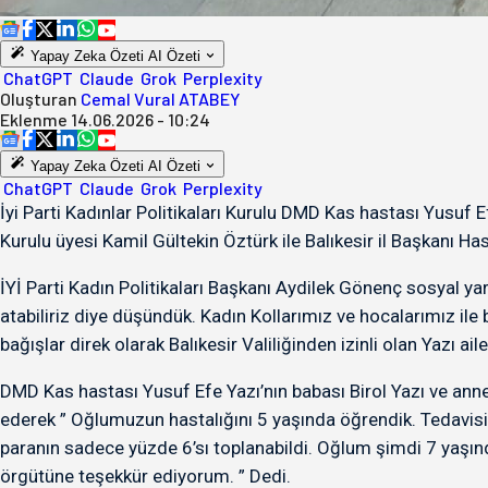
Yapay Zeka Özeti
AI Özeti
ChatGPT
Claude
Grok
Perplexity
Oluşturan
Cemal Vural ATABEY
Eklenme
14.06.2026 - 10:24
Yapay Zeka Özeti
AI Özeti
ChatGPT
Claude
Grok
Perplexity
İyi Parti Kadınlar Politikaları Kurulu DMD Kas hastası Yusuf 
Kurulu üyesi Kamil Gültekin Öztürk ile Balıkesir il Başkanı 
İYİ Parti Kadın Politikaları Başkanı Aydilek Gönenç sosyal ya
atabiliriz diye düşündük. Kadın Kollarımız ve hocalarımız ile 
bağışlar direk olarak Balıkesir Valiliğinden izinli olan Yazı 
DMD Kas hastası Yusuf Efe Yazı’nın babası Birol Yazı ve annes
ederek ” Oğlumuzun hastalığını 5 yaşında öğrendik. Tedavisini
paranın sadece yüzde 6’sı toplanabildi. Oğlum şimdi 7 yaşında
örgütüne teşekkür ediyorum. ” Dedi.