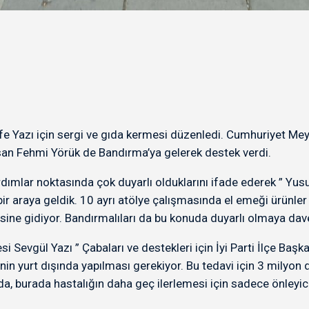
Efe Yazı için sergi ve gıda kermesi düzenledi. Cumhuriyet Meyd
Hasan Fehmi Yörük de Bandırma’ya gelerek destek verdi.
rdımlar noktasında çok duyarlı olduklarını ifade ederek ” Yusu
bir araya geldik. 10 ayrı atölye çalışmasında el emeği ürünler
ailesine gidiyor. Bandırmalıları da bu konuda duyarlı olmaya da
i Sevgül Yazı ” Çabaları ve destekleri için İyi Parti İlçe Baş
n yurt dışında yapılması gerekiyor. Bu tedavi için 3 milyon d
, burada hastalığın daha geç ilerlemesi için sadece önleyici i