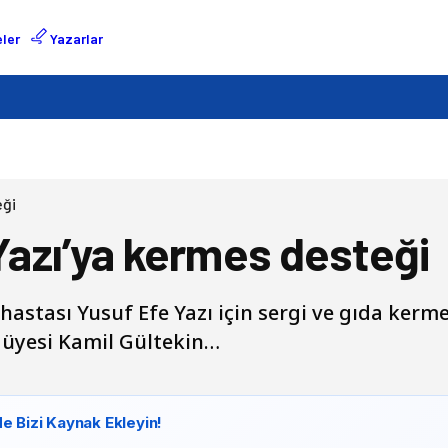
ler
Yazarlar
eği
 Yazı’ya kermes desteği
s hastası Yusuf Efe Yazı için sergi ve gıda ke
u üyesi Kamil Gültekin…
e Bizi Kaynak Ekleyin!