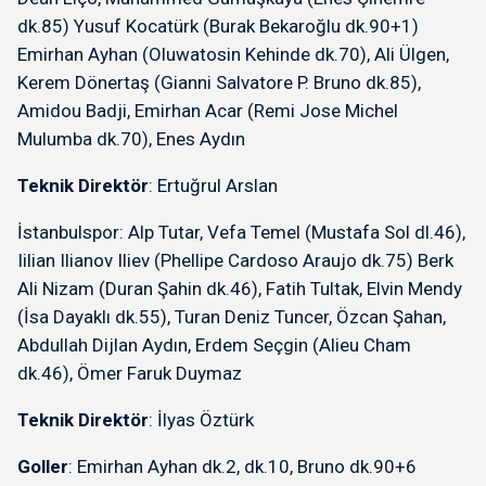
dk.85) Yusuf Kocatürk (Burak Bekaroğlu dk.90+1)
Emirhan Ayhan (Oluwatosin Kehinde dk.70), Ali Ülgen,
Kerem Dönertaş (Gianni Salvatore P. Bruno dk.85),
Amidou Badji, Emirhan Acar (Remi Jose Michel
Mulumba dk.70), Enes Aydın
Teknik Direktör
: Ertuğrul Arslan
İstanbulspor: Alp Tutar, Vefa Temel (Mustafa Sol dl.46),
Iilian Ilianov Iliev (Phellipe Cardoso Araujo dk.75) Berk
Ali Nizam (Duran Şahin dk.46), Fatih Tultak, Elvin Mendy
(İsa Dayaklı dk.55), Turan Deniz Tuncer, Özcan Şahan,
Abdullah Dijlan Aydın, Erdem Seçgin (Alieu Cham
dk.46), Ömer Faruk Duymaz
Teknik Direktör
: İlyas Öztürk
Goller
: Emirhan Ayhan dk.2, dk.10, Bruno dk.90+6