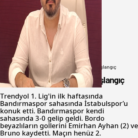
Oğuzbeyi’nden Balıkesirspor
yönetimine cevap : Herkes kendine
yakışanı yapar, buluttan nem
kapmayın!
07 Ağustos 2026
Anasayfa
/
Genel
/
Bandırmaspor’dan 3 gollü başlangıç
Bandırmaspor’dan 3 gollü başlangıç
Trendyol 1. Lig'in ilk haftasında
Bandırmaspor sahasında İstabulspor’u
konuk etti. Bandırmaspor kendi
sahasında 3-0 gelip geldi. Bordo
beyazlıların gollerini Emirhan Ayhan (2) ve
Bruno kaydetti. Maçın henüz 2.