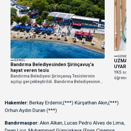
GENEL
UZMANI
GENEL
Bandırma Belediyesinden Şirinçavuş’a
UYARI:
hayat veren tesis
MESLEK
YKS sonu
Bandırma Belediyesi Şirinçavuş Tesislerinin
öğrencil
açılışı gerçekleştirildi. Bandırma Belediyesinin
ve bölüm
iştiraki olan İnsan Kaynakları A.Ş. tarafından...
Hakemler:
Berkay Erdemir,(***) Kürşathan Akın,(***)
Orhun Aydın Duran (***)
Bandırmaspor:
Akın Alkan, Lucas Pedro Alves de Lima,
Dean Liço, Muhammed Gümüşkaya (Enes Çinemre