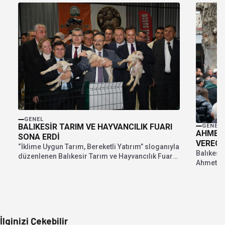
GENEL
BALIKESİR TARIM VE HAYVANCILIK FUARI
GENEL
AHMET 
SONA ERDİ
VERECE
“İklime Uygun Tarım, Bereketli Yatırım” sloganıyla
Balıkesi
düzenlenen Balıkesir Tarım ve Hayvancılık Fuarı
Ahmet Ak
sona erdi....
sınırının 
İlginizi Çekebilir