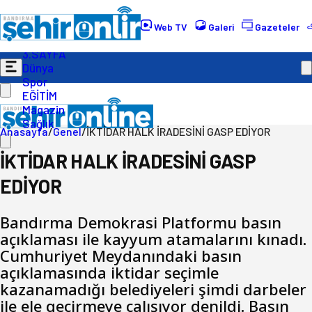
Gündem
Ekonomi
Web TV
Galeri
Gazeteler
Politika
3.SAYFA
Dünya
Spor
EĞİTİM
Magazin
Sağlık
Anasayfa
/
Genel
/
İKTİDAR HALK İRADESİNİ GASP EDİYOR
İKTİDAR HALK İRADESİNİ GASP
EDİYOR
Bandırma Demokrasi Platformu basın
açıklaması ile kayyum atamalarını kınadı.
Cumhuriyet Meydanındaki basın
açıklamasında iktidar seçimle
kazanamadığı belediyeleri şimdi darbeler
ile ele geçirmeye çalışıyor denildi. Basın