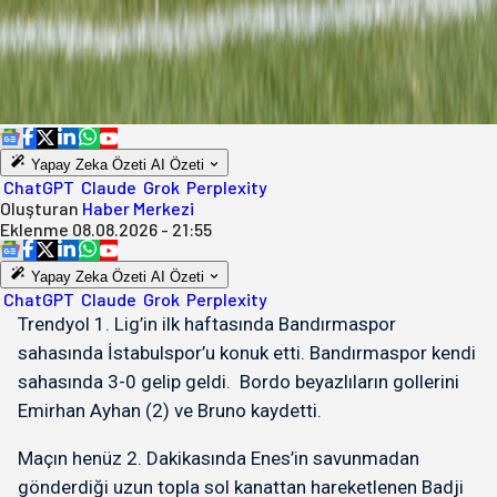
Yapay Zeka Özeti
AI Özeti
ChatGPT
Claude
Grok
Perplexity
Oluşturan
Haber Merkezi
Eklenme
08.08.2026 - 21:55
Yapay Zeka Özeti
AI Özeti
ChatGPT
Claude
Grok
Perplexity
Trendyol 1. Lig’in ilk haftasında Bandırmaspor
sahasında İstabulspor’u konuk etti. Bandırmaspor kendi
sahasında 3-0 gelip geldi. Bordo beyazlıların gollerini
Emirhan Ayhan (2) ve Bruno kaydetti.
Maçın henüz 2. Dakikasında Enes’in savunmadan
gönderdiği uzun topla sol kanattan hareketlenen Badji