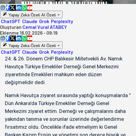
Yapay Zeka Özeti
AI Özeti
ChatGPT
Claude
Grok
Perplexity
Oluşturan
Cemal Vural ATABEY
Eklenme
16.02.2026 - 09:19
Yapay Zeka Özeti
AI Özeti
ChatGPT
Claude
Grok
Perplexity
24. & 26. Dönem CHP Balıkesir Milletvekili Av. Namık
Havutça Türkiye Emekliler Derneği Genel Merkezini
ziyaretinde Emeklileri mahkum eden düzen
değişmelidir dedi.
Namık Havutça ziyaret sırasında yaptığı konuşmalarda ”
Dün Ankara’da Türkiye Emekliler Derneği Genel
Merkezini ziyaret ettim. Derneği ve çalışmalarını daha
yakından tanıma ve sorunlar üzerinde değerlendirme
fırsatımız oldu. Öncelikle ifade etmeliyim ki Genel
Başkan Kazım Ergün ve yönetimi son derece büyük ve