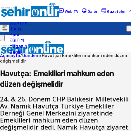
Gündem
Ekonomi
Web TV
Galeri
Gazeteler
Politika
3.SAYFA
Dünya
Spor
EĞİTİM
Magazin
Sağlık
Anasayfa
/
Gündem
/
Havutça: Emeklileri mahkum eden düzen
değişmelidir
Havutça: Emeklileri mahkum eden
düzen değişmelidir
24. & 26. Dönem CHP Balıkesir Milletvekili
Av. Namık Havutça Türkiye Emekliler
Derneği Genel Merkezini ziyaretinde
Emeklileri mahkum eden düzen
değişmelidir dedi. Namık Havutça ziyaret