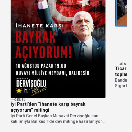
GÜNDE
Ticaret
toplantı
Bandırma
Sigortacı
tarihinde
GENEL
İyi Parti’den “İhanete karşı bayrak
açıyorum” mitingi
İyi Parti Genel Başkan Müsavat Dervişoğlu'nun
katılımıyla Balıkesir'de dev mitinge hazırlanıyor.
"İhanete karşı bayrak...