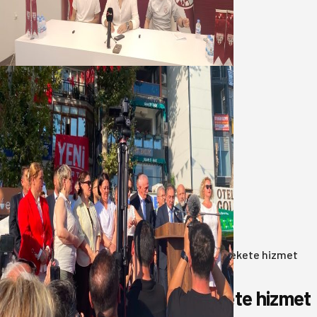
geleceğini, kulübün ekonomisini
düşündük
07 Ağustos 2026
Yeni Parti Bandırma Teşkilatı kuruldu
06 Ağustos 2026
Anasayfa
/
Gündem
/
Akın: Benim derdim memlekete hizmet
hemşerim!
Akın: Benim derdim memlekete hizmet