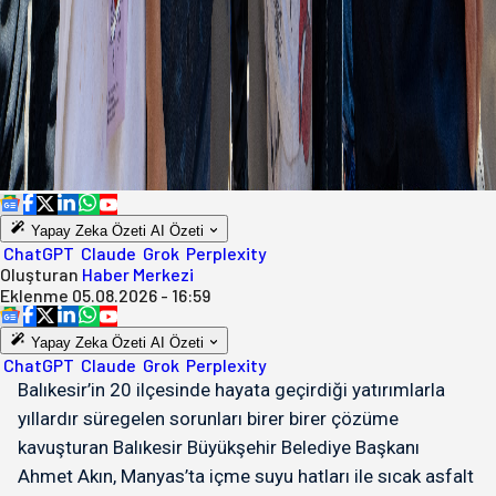
Yapay Zeka Özeti
AI Özeti
ChatGPT
Claude
Grok
Perplexity
Oluşturan
Haber Merkezi
Eklenme
05.08.2026 - 16:59
Yapay Zeka Özeti
AI Özeti
ChatGPT
Claude
Grok
Perplexity
Balıkesir’in 20 ilçesinde hayata geçirdiği yatırımlarla
yıllardır süregelen sorunları birer birer çözüme
kavuşturan Balıkesir Büyükşehir Belediye Başkanı
Ahmet Akın, Manyas’ta içme suyu hatları ile sıcak asfalt