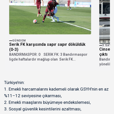
GÜNDEM
Serik FK karşısında sapır sapır döküldük
3.SAYF
Cinsel 
(0-3)
çıktı
BANDIRMASPOR: 0 SERİK FK: 3 Bandırmaspor
ligde haftalardır mağlup olan Serik FK
Bandırma
karşısında...
yönelik c
imam Ö.Ö.
Türkiye’nin:
1. Emekli harcamalarını kademeli olarak GSYH’nin en az
%11–12 seviyesine çıkarması,
2. Emekli maaşlarını büyümeye endekslemesi,
3. Sosyal güvenlik kesintilerini azaltması,