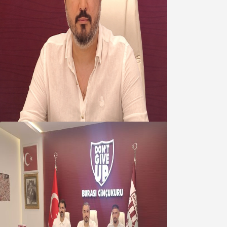
Oğuzbeyi’nden Balıkesirspor
yönetimine cevap : Herkes kendine
yakışanı yapar, buluttan nem
kapmayın!
07 Ağustos 2026
Oğuzbeyi : Transferlerde takımın