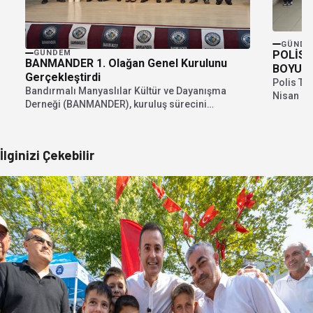
GÜNDE
POLİS 
GÜNDEM
BANMANDER 1. Olağan Genel Kurulunu
BOYUNC
Gerçekleştirdi
Polis Teş
Bandırmalı Manyaslılar Kültür ve Dayanışma
Nisan Po
Derneği (BANMANDER), kuruluş sürecini
gerçekleş
tamamlayarak 13 Haziran 2026 Cumartesi...
İlginizi Çekebilir