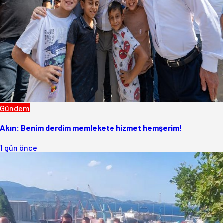
Gündem
Akın: Benim derdim memlekete hizmet hemşerim!
1 gün önce