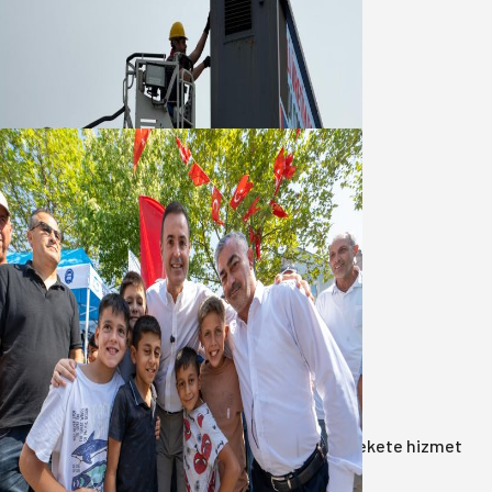
Büyükşehir Çevresel İzleme Ağını
Bandırma ile Güçlendirdi
05 Ağustos 2026
Akın: Benim derdim memlekete
hizmet hemşerim!
05 Ağustos 2026
Anasayfa
/
Gündem
/
Akın: Benim derdim memlekete hizmet
hemşerim!