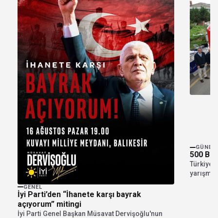
GÜNDE
500 Bİ
Türkiye’n
yarışmala
ilçesinde
GENEL
İyi Parti’den “İhanete karşı bayrak
açıyorum” mitingi
İyi Parti Genel Başkan Müsavat Dervişoğlu'nun