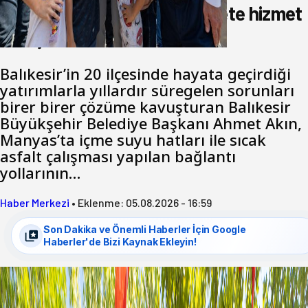
Akın: Benim derdim memlekete hizmet
hemşerim!
Balıkesir’in 20 ilçesinde hayata geçirdiği
yatırımlarla yıllardır süregelen sorunları
birer birer çözüme kavuşturan Balıkesir
Büyükşehir Belediye Başkanı Ahmet Akın,
Manyas’ta içme suyu hatları ile sıcak
asfalt çalışması yapılan bağlantı
yollarının…
Haber Merkezi
•
Eklenme:
05.08.2026 - 16:59
Son Dakika ve Önemli Haberler İçin Google
Haberler'de Bizi Kaynak Ekleyin!