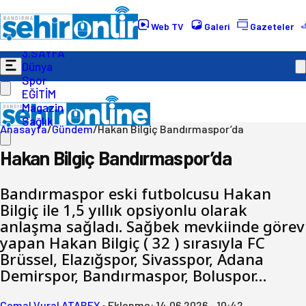
Gündem
Ekonomi
Web TV
Galeri
Gazeteler
Politika
3.SAYFA
Dünya
Spor
EĞİTİM
Magazin
Sağlık
Anasayfa
/
Gündem
/
Hakan Bilgiç Bandırmaspor’da
Hakan Bilgiç Bandırmaspor’da
Bandırmaspor eski futbolcusu Hakan
Bilgiç ile 1,5 yıllık opsiyonlu olarak
anlaşma sağladı. Sağbek mevkiinde görev
yapan Hakan Bilgiç ( 32 ) sırasıyla FC
Brüssel, Elazığspor, Sivasspor, Adana
Demirspor, Bandırmaspor, Boluspor…
Cemal Vural ATABEY
•
Eklenme:
14.06.2026 - 10:42