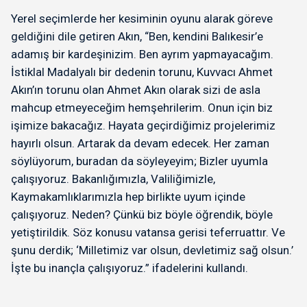
Yerel seçimlerde her kesiminin oyunu alarak göreve
geldiğini dile getiren Akın, “Ben, kendini Balıkesir’e
adamış bir kardeşinizim. Ben ayrım yapmayacağım.
İstiklal Madalyalı bir dedenin torunu, Kuvvacı Ahmet
Akın’ın torunu olan Ahmet Akın olarak sizi de asla
mahcup etmeyeceğim hemşehrilerim. Onun için biz
işimize bakacağız. Hayata geçirdiğimiz projelerimiz
hayırlı olsun. Artarak da devam edecek. Her zaman
söylüyorum, buradan da söyleyeyim; Bizler uyumla
çalışıyoruz. Bakanlığımızla, Valiliğimizle,
Kaymakamlıklarımızla hep birlikte uyum içinde
çalışıyoruz. Neden? Çünkü biz böyle öğrendik, böyle
yetiştirildik. Söz konusu vatansa gerisi teferruattır. Ve
şunu derdik; ‘Milletimiz var olsun, devletimiz sağ olsun.’
İşte bu inançla çalışıyoruz.” ifadelerini kullandı.