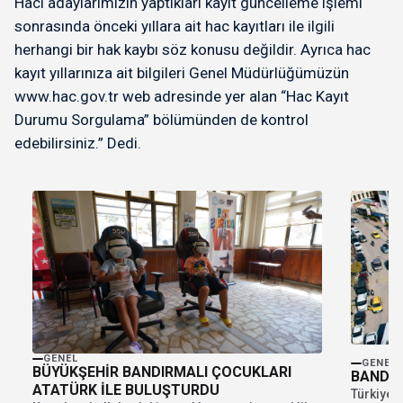
Hacı adaylarımızın yaptıkları kayıt güncelleme işlemi
sonrasında önceki yıllara ait hac kayıtları ile ilgili
herhangi bir hak kaybı söz konusu değildir. Ayrıca hac
kayıt yıllarınıza ait bilgileri Genel Müdürlüğümüzün
www.hac.gov.tr web adresinde yer alan “Hac Kayıt
Durumu Sorgulama” bölümünden de kontrol
edebilirsiniz.” Dedi.
GENEL
GENEL
BÜYÜKŞEHİR BANDIRMALI ÇOCUKLARI
BANDIR
ATATÜRK İLE BULUŞTURDU
Türkiye İ