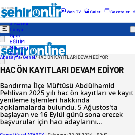
Gündem
Ekonomi
Web TV
Galeri
Gazeteler
Politika
3.SAYFA
Dünya
Spor
EĞİTİM
Magazin
Sağlık
Anasayfa
/
Genel
/
HAC ÖN KAYITLARI DEVAM EDİYOR
HAC ÖN KAYITLARI DEVAM EDİYOR
Bandırma İlçe Müftüsü Abdülhamid
Pehlivan 2025 yılı hac ön kayıtları ve kayıt
yenileme işlemleri hakkında
açıklamalarda bulundu. 5 Ağustos'ta
başlayan ve 16 Eylül günü sona erecek
başvurular için hacı adaylarını…
Cemal Vural ATABEY
•
Eklenme:
22.08.2024 - 09:31