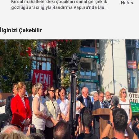
Kırsal mahallelerdeki çocukları sanal gerçeklik
Nüfus Ka
gözlüğü aracılığıyla Bandırma Vapuru’nda Ulu
yerlerini
Önder Mustafa Kemal Atatürk...
İlginizi Çekebilir