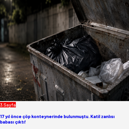
3.Sayfa
17 yıl önce çöp konteynerinde bulunmuştu. Katil zanlısı
babası çıktı!