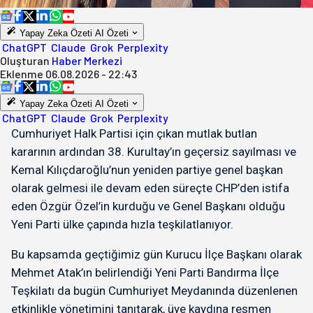
Yapay Zeka Özeti
AI Özeti
ChatGPT
Claude
Grok
Perplexity
Oluşturan
Haber Merkezi
Eklenme
06.08.2026 - 22:43
Yapay Zeka Özeti
AI Özeti
ChatGPT
Claude
Grok
Perplexity
Cumhuriyet Halk Partisi için çıkan mutlak butlan
kararının ardından 38. Kurultay’ın geçersiz sayılması ve
Kemal Kılıçdaroğlu’nun yeniden partiye genel başkan
olarak gelmesi ile devam eden süreçte CHP’den istifa
eden Özgür Özel’in kurduğu ve Genel Başkanı olduğu
Yeni Parti ülke çapında hızla teşkilatlanıyor.
Bu kapsamda geçtiğimiz gün Kurucu İlçe Başkanı olarak
Mehmet Atak’ın belirlendiği Yeni Parti Bandırma İlçe
Teşkilatı da bugün Cumhuriyet Meydanında düzenlenen
etkinlikle yönetimini tanıtarak, üye kaydına resmen