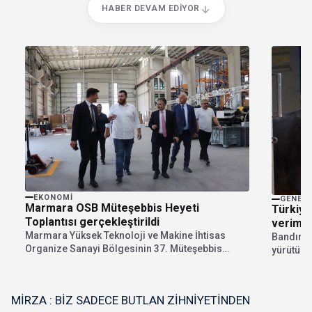
HABER DEVAM EDIYOR
EKONOMI
GENEL
Marmara OSB Müteşebbis Heyeti
Türkiye
Toplantısı gerçekleştirildi
verimi i
Marmara Yüksek Teknoloji ve Makine İhtisas
Bandırma
Organize Sanayi Bölgesinin 37. Müteşebbis
yürütüle
Heyet Toplantısı, Müteşebbis...
Hindistan
MİRZA : BİZ SADECE BUTLAN ZİHNİYETİNDEN