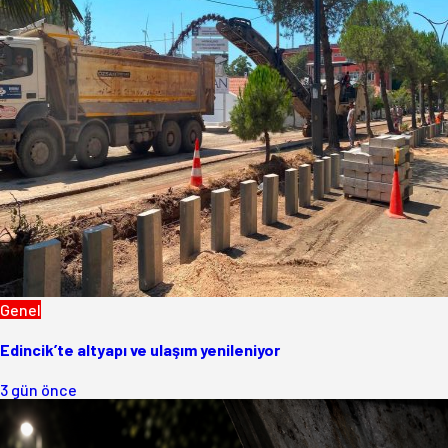
Genel
Edincik’te altyapı ve ulaşım yenileniyor
3 gün önce