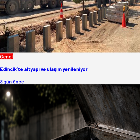
Genel
Edincik’te altyapı ve ulaşım yenileniyor
3 gün önce