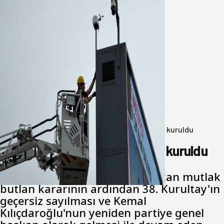
Büyükşehir Çevresel İzleme Ağını
Bandırma ile Güçlendirdi
05 Ağustos 2026
Anasayfa
/
Genel
/
Yeni Parti Bandırma Teşkilatı kuruldu
Yeni Parti Bandırma Teşkilatı kuruldu
Cumhuriyet Halk Partisi için çıkan mutlak
butlan kararının ardından 38. Kurultay'ın
geçersiz sayılması ve Kemal
Kılıçdaroğlu'nun yeniden partiye genel