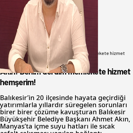
Oğuzbeyi’nden Balıkesirspor
yönetimine cevap : Herkes kendine
yakışanı yapar, buluttan nem
kapmayın!
07 Ağustos 2026
Anasayfa
/
Gündem
/
Akın: Benim derdim memlekete hizmet
hemşerim!
Akın: Benim derdim memlekete hizmet
hemşerim!
Balıkesir’in 20 ilçesinde hayata geçirdiği
yatırımlarla yıllardır süregelen sorunları
birer birer çözüme kavuşturan Balıkesir
Büyükşehir Belediye Başkanı Ahmet Akın,
Manyas’ta içme suyu hatları ile sıcak
asfalt çalışması yapılan bağlantı