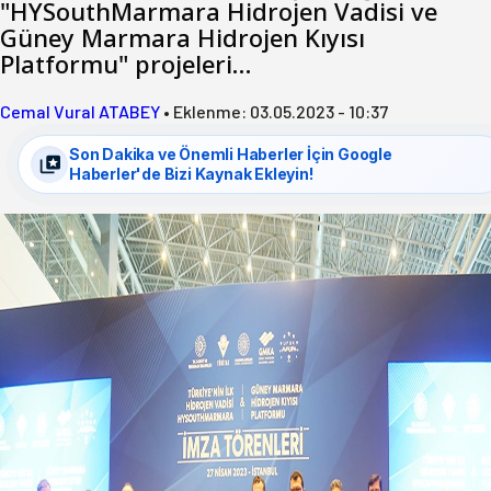
"HYSouthMarmara Hidrojen Vadisi ve
Güney Marmara Hidrojen Kıyısı
Platformu" projeleri…
Cemal Vural ATABEY
•
Eklenme:
03.05.2023 - 10:37
Son Dakika ve Önemli Haberler İçin Google
Haberler'de Bizi Kaynak Ekleyin!