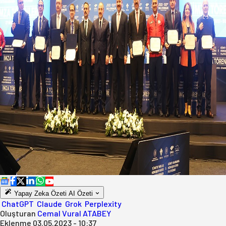
Yapay Zeka Özeti
AI Özeti
ChatGPT
Claude
Grok
Perplexity
Oluşturan
Cemal Vural ATABEY
Eklenme
03.05.2023 - 10:37