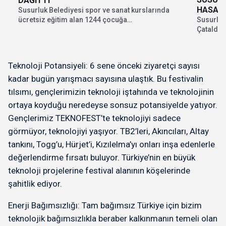
DAĞITTI
HASADI
Susurluk Belediyesi spor ve sanat kurslarında
Susurluk 
ücretsiz eğitim alan 1244 çocuğa
Çataldağ
“cumhuriyetinyüzü” logolu forma...
köşesine
Teknoloji Potansiyeli: 6 sene önceki ziyaretçi sayısı
kadar bugün yarışmacı sayısına ulaştık. Bu festivalin
tılsımı, gençlerimizin teknoloji iştahında ve teknolojinin
ortaya koyduğu neredeyse sonsuz potansiyelde yatıyor.
Gençlerimiz TEKNOFEST’te teknolojiyi sadece
görmüyor, teknolojiyi yaşıyor. TB2’leri, Akıncıları, Altay
tankını, Togg’u, Hürjet’i, Kızılelma’yı onları inşa edenlerle
değerlendirme fırsatı buluyor. Türkiye’nin en büyük
teknoloji projelerine festival alanının köşelerinde
şahitlik ediyor.
Enerji Bağımsızlığı: Tam bağımsız Türkiye için bizim
teknolojik bağımsızlıkla beraber kalkınmanın temeli olan