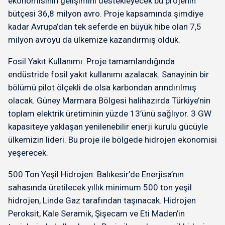
ekonomisinin gelişimini destekleyecek bu projenin
bütçesi 36,8 milyon avro. Proje kapsamında şimdiye
kadar Avrupa’dan tek seferde en büyük hibe olan 7,5
milyon avroyu da ülkemize kazandırmış olduk.
Fosil Yakıt Kullanımı: Proje tamamlandığında
endüstride fosil yakıt kullanımı azalacak. Sanayinin bir
bölümü pilot ölçekli de olsa karbondan arındırılmış
olacak. Güney Marmara Bölgesi halihazırda Türkiye’nin
toplam elektrik üretiminin yüzde 13’ünü sağlıyor. 3 GW
kapasiteye yaklaşan yenilenebilir enerji kurulu gücüyle
ülkemizin lideri. Bu proje ile bölgede hidrojen ekonomisi
yeşerecek.
500 Ton Yeşil Hidrojen: Balıkesir’de Enerjisa’nın
sahasında üretilecek yıllık minimum 500 ton yeşil
hidrojen, Linde Gaz tarafından taşınacak. Hidrojen
Peroksit, Kale Seramik, Şişecam ve Eti Maden’in