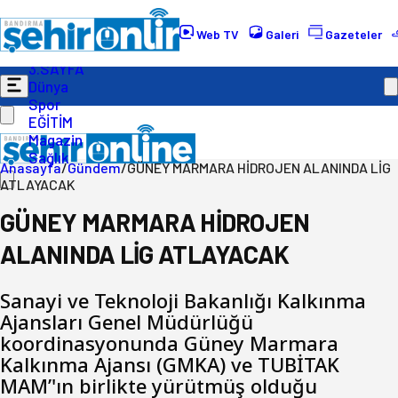
Gündem
Ekonomi
Web TV
Galeri
Gazeteler
Politika
3.SAYFA
Dünya
Spor
EĞİTİM
Magazin
Sağlık
Anasayfa
/
Gündem
/
GÜNEY MARMARA HİDROJEN ALANINDA LİG
ATLAYACAK
GÜNEY MARMARA HİDROJEN
ALANINDA LİG ATLAYACAK
Sanayi ve Teknoloji Bakanlığı Kalkınma
Ajansları Genel Müdürlüğü
koordinasyonunda Güney Marmara
Kalkınma Ajansı (GMKA) ve TUBİTAK
MAM’'ın birlikte yürütmüş olduğu