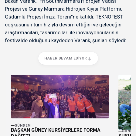
Bakan Varank, “HYSouthMarmara Hidrojen Vadisi
Projesi ve Güney Marmara Hidrojen Kıyısı Platformu
Güdümlü Projesi İmza Töreni”ne katıldı. TEKNOFEST
coşkusunun tüm hızıyla devam ettiğini ve geleceğin
araştırmacıları, tasarımcıları ile inovasyoncularının
festivalde olduğunu kaydeden Varank, şunları söyledi:
HABER DEVAM EDIYOR
GÜNDEM
BAŞKAN GÜNEY KURSİYERLERE FORMA
GÜNDE
SUSURL