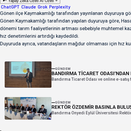
Yapay Zeka Özeti
AI Özeti
ChatGPT
Claude
Grok
Perplexity
Gönen ilçe Kaymakamlığı tarafından yayınlanan duyuruya göre 
Gönen Kaymakamlığı tarafından yapılan duyuruya göre, Hasanb
dönemi tarım faaliyetlerinin artması sebebiyle muhtemel kaz
hız denetimlerini artırdığı kaydedildi.
Duyuruda ayrıca, vatandaşların mağdur olmaması için hız kural
GÜNDEM
BANDIRMA TİCARET ODASI’NDAN 
Bandırma Ticaret Odası ve online e-satış f
GÜNDEM
REKTÖR ÖZDEMİR BASINLA BULU
Bandırma Onyedi Eylül Üniversitesi Rektör