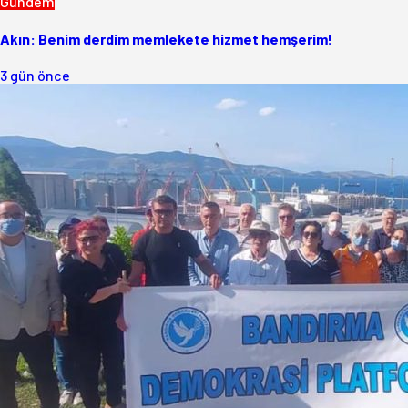
Gündem
Akın: Benim derdim memlekete hizmet hemşerim!
3 gün önce