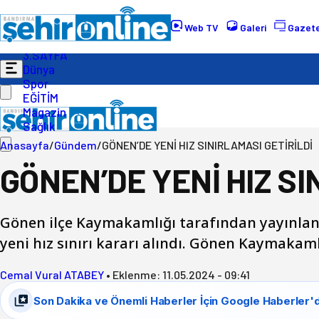
Gündem
Ekonomi
Web TV
Galeri
Gazete
Politika
3.SAYFA
Dünya
Spor
EĞİTİM
Magazin
Sağlık
Anasayfa
/
Gündem
/
GÖNEN’DE YENİ HIZ SINIRLAMASI GETİRİLDİ
GÖNEN’DE YENİ HIZ SI
Gönen ilçe Kaymakamlığı tarafından yayınlan
yeni hız sınırı kararı alındı. Gönen Kaymaka
Cemal Vural ATABEY
•
Eklenme:
11.05.2024 - 09:41
Son Dakika ve Önemli Haberler İçin Google Haberler'd