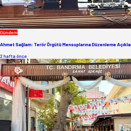
Gündem
Ahmet Sağlam: Terör Örgütü Mensuplarına Düzenleme Açıklam
2 hafta önce