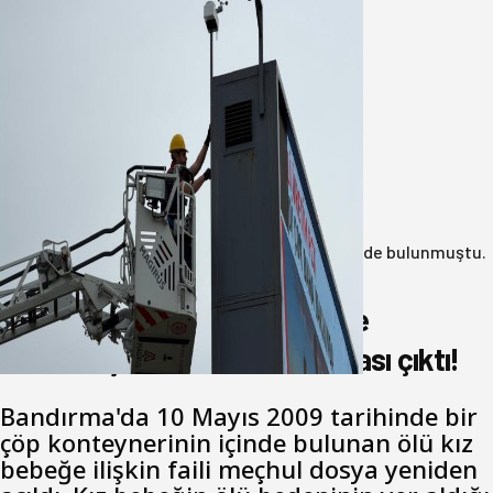
Büyükşehir Çevresel İzleme Ağını
Bandırma ile Güçlendirdi
05 Ağustos 2026
Anasayfa
/
3.Sayfa
/
17 yıl önce çöp konteynerinde bulunmuştu.
Katil zanlısı babası çıktı!
17 yıl önce çöp konteynerinde
bulunmuştu. Katil zanlısı babası çıktı!
Bandırma'da 10 Mayıs 2009 tarihinde bir
çöp konteynerinin içinde bulunan ölü kız
bebeğe ilişkin faili meçhul dosya yeniden