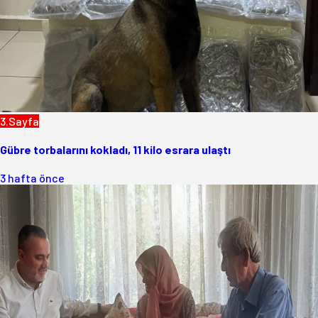
3.Sayfa
Gübre torbalarını kokladı, 11 kilo esrara ulaştı
3 hafta önce