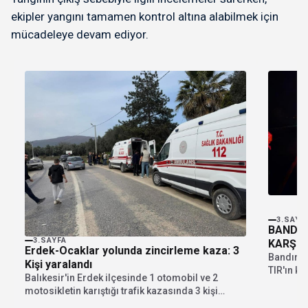
ekipler yangını tamamen kontrol altına alabilmek için
mücadeleye devam ediyor.
3.SAYF
BANDIR
3.SAYFA
KARŞI 
Erdek-Ocaklar yolunda zincirleme kaza: 3
Bandırma
Kişi yaralandı
TIR'ın k
Balıkesir'in Erdek ilçesinde 1 otomobil ve 2
gelen ka
motosikletin karıştığı trafik kazasında 3 kişi
yaralandı....