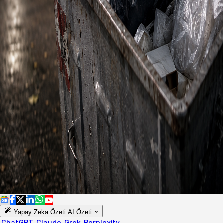
Yapay Zeka Özeti
AI Özeti
ChatGPT
Claude
Grok
Perplexity