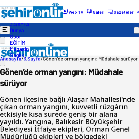
Gündem
Ekonomi
Web TV
Galeri
Gazeteler
Politika
3.SAYFA
Dünya
Spor
EĞİTİM
Magazin
Sağlık
Anasayfa
/
3.Sayfa
/
Gönen’de orman yangını: Müdahale sürüyor
Gönen’de orman yangını: Müdahale
sürüyor
Gönen ilçesine bağlı Alaşar Mahallesi'nde
çıkan orman yangını, kuvvetli rüzgârın
etkisiyle kısa sürede geniş bir alana
yayıldı. Yangına, Balıkesir Büyükşehir
Belediyesi İtfaiye ekipleri, Orman Genel
Müdürlüğü ekipleri ve bölgedeki