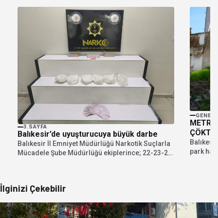
GENEL
METRUK
3.SAYFA
ÇÖKTÜ
Balıkesir’de uyuşturucuya büyük darbe
Balıkesir
Balıkesir İl Emniyet Müdürlüğü Narkotik Suçlarla
park hal
Mücadele Şube Müdürlüğü ekiplerince; 22-23-24
bilgiye g
Temmuz 2026 tarihlerinde...
İlginizi Çekebilir