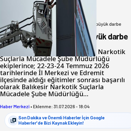
Bandırma ile Güçlendirdi
05 Ağustos 2026
Anasayfa
/
3.Sayfa
/
Balıkesir’de uyuşturucuya büyük darbe
Balıkesir’de uyuşturucuya büyük darbe
Balıkesir İl Emniyet Müdürlüğü Narkotik
Suçlarla Mücadele Şube Müdürlüğü
ekiplerince; 22-23-24 Temmuz 2026
tarihlerinde İl Merkezi ve Edremit
ilçesinde aldığı eğitimler sonrası başarılı
olarak Balıkesir Narkotik Suçlarla
Mücadele Şube Müdürlüğü…
Haber Merkezi
•
Eklenme:
31.07.2026 - 18:04
Son Dakika ve Önemli Haberler İçin Google
Haberler'de Bizi Kaynak Ekleyin!