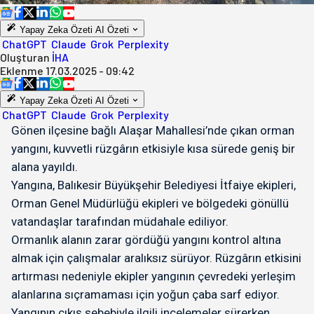
Yapay Zeka Özeti
AI Özeti
ChatGPT
Claude
Grok
Perplexity
Oluşturan
İHA
Eklenme
17.03.2025 - 09:42
Yapay Zeka Özeti
AI Özeti
ChatGPT
Claude
Grok
Perplexity
Gönen ilçesine bağlı Alaşar Mahallesi’nde çıkan orman
yangını, kuvvetli rüzgârın etkisiyle kısa sürede geniş bir
alana yayıldı.
Yangına, Balıkesir Büyükşehir Belediyesi İtfaiye ekipleri,
Orman Genel Müdürlüğü ekipleri ve bölgedeki gönüllü
vatandaşlar tarafından müdahale ediliyor.
Ormanlık alanın zarar gördüğü yangını kontrol altına
almak için çalışmalar aralıksız sürüyor. Rüzgârın etkisini
artırması nedeniyle ekipler yangının çevredeki yerleşim
alanlarına sıçramaması için yoğun çaba sarf ediyor.
Yangının çıkış sebebiyle ilgili incelemeler sürerken,