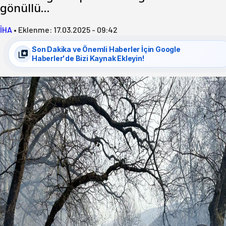
gönüllü…
İHA
•
Eklenme:
17.03.2025 - 09:42
Son Dakika ve Önemli Haberler İçin Google
Haberler'de Bizi Kaynak Ekleyin!