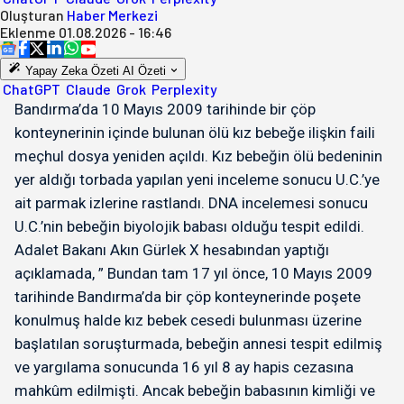
Oluşturan
Haber Merkezi
Eklenme
01.08.2026 - 16:46
Yapay Zeka Özeti
AI Özeti
ChatGPT
Claude
Grok
Perplexity
Bandırma’da 10 Mayıs 2009 tarihinde bir çöp
konteynerinin içinde bulunan ölü kız bebeğe ilişkin faili
meçhul dosya yeniden açıldı. Kız bebeğin ölü bedeninin
yer aldığı torbada yapılan yeni inceleme sonucu U.C.’ye
ait parmak izlerine rastlandı. DNA incelemesi sonucu
U.C.’nin bebeğin biyolojik babası olduğu tespit edildi.
Adalet Bakanı Akın Gürlek X hesabından yaptığı
açıklamada, ” Bundan tam 17 yıl önce, 10 Mayıs 2009
tarihinde Bandırma’da bir çöp konteynerinde poşete
konulmuş halde kız bebek cesedi bulunması üzerine
başlatılan soruşturmada, bebeğin annesi tespit edilmiş
ve yargılama sonucunda 16 yıl 8 ay hapis cezasına
mahkûm edilmişti. Ancak bebeğin babasının kimliği ve