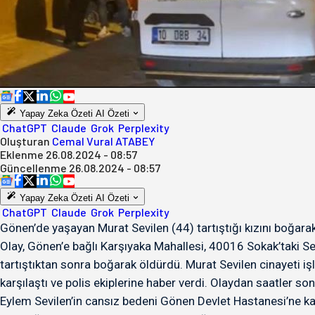
Yapay Zeka Özeti
AI Özeti
ChatGPT
Claude
Grok
Perplexity
Oluşturan
Cemal Vural ATABEY
Eklenme
26.08.2024 - 08:57
Güncellenme
26.08.2024 - 08:57
Yapay Zeka Özeti
AI Özeti
ChatGPT
Claude
Grok
Perplexity
Gönen’de yaşayan Murat Sevilen (44) tartıştığı kızını boğarak
Olay, Gönen’e bağlı Karşıyaka Mahallesi, 40016 Sokak’taki Sevi
tartıştıktan sonra boğarak öldürdü. Murat Sevilen cinayeti işl
karşılaştı ve polis ekiplerine haber verdi. Olaydan saatler son
Eylem Sevilen’in cansız bedeni Gönen Devlet Hastanesi’ne kal