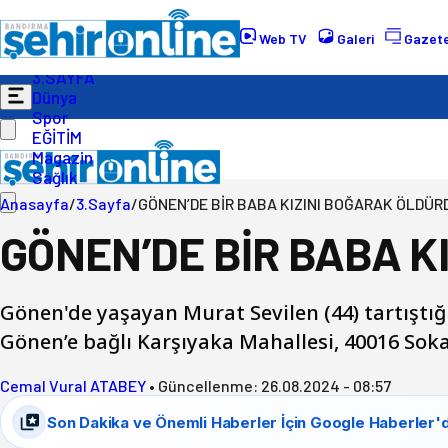
Gündem
Ekonomi
Web TV
Galeri
Gazete
Politika
3.SAYFA
Dünya
Spor
EĞİTİM
Magazin
Sağlık
Anasayfa
/
3.Sayfa
/
GÖNEN’DE BİR BABA KIZINI BOĞARAK ÖLDÜR
GÖNEN’DE BİR BABA K
Gönen'de yaşayan Murat Sevilen (44) tartıştığı
Gönen’e bağlı Karşıyaka Mahallesi, 40016 Soka
Cemal Vural ATABEY
•
Güncellenme:
26.08.2024 - 08:57
Son Dakika ve Önemli Haberler İçin Google Haberler'd