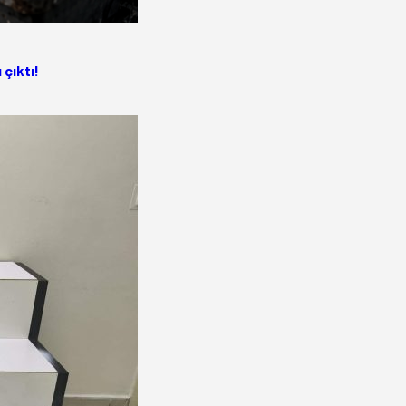
 çıktı!