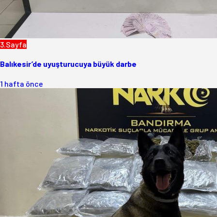
3.Sayfa
Balıkesir’de uyuşturucuya büyük darbe
1 hafta önce