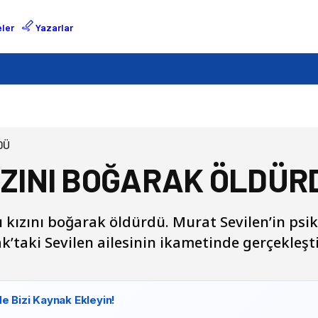
ler
Yazarlar
DÜ
IZINI BOĞARAK ÖLDÜR
 kızını boğarak öldürdü. Murat Sevilen’in psiko
k’taki Sevilen ailesinin ikametinde gerçekleşt
e Bizi Kaynak Ekleyin!