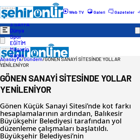
Gündem
Ekonomi
Web TV
Galeri
Gazeteler
Politika
3.SAYFA
Dünya
Spor
EĞİTİM
Magazin
Sağlık
Anasayfa
/
Gündem
/
GÖNEN SANAYİ SİTESİNDE YOLLAR
YENİLENİYOR
GÖNEN SANAYİ SİTESİNDE YOLLAR
YENİLENİYOR
Gönen Küçük Sanayi Sitesi’nde kot farkı
hesaplamalarının ardından, Balıkesir
Büyükşehir Belediyesi tarafından yol
düzenleme çalışmaları başlatıldı.
Büyükşehir Belediyesi’nin