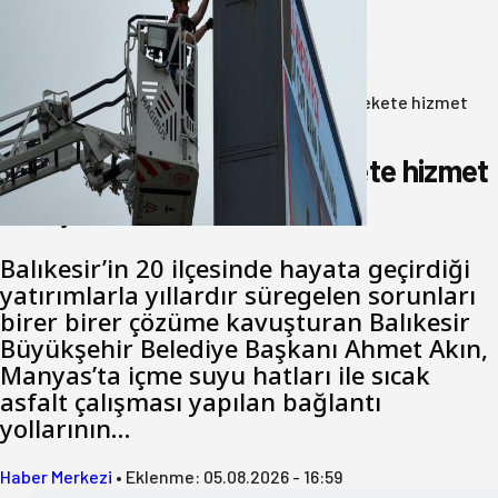
Büyükşehir Çevresel İzleme Ağını
Bandırma ile Güçlendirdi
05 Ağustos 2026
Anasayfa
/
Gündem
/
Akın: Benim derdim memlekete hizmet
hemşerim!
Akın: Benim derdim memlekete hizmet
hemşerim!
Balıkesir’in 20 ilçesinde hayata geçirdiği
yatırımlarla yıllardır süregelen sorunları
birer birer çözüme kavuşturan Balıkesir
Büyükşehir Belediye Başkanı Ahmet Akın,
Manyas’ta içme suyu hatları ile sıcak
asfalt çalışması yapılan bağlantı
yollarının…
Haber Merkezi
•
Eklenme:
05.08.2026 - 16:59