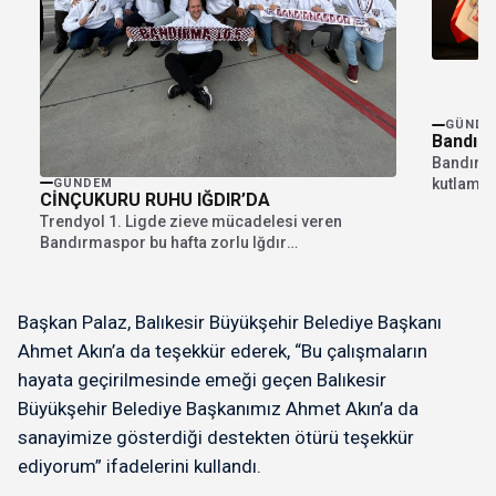
GÜNDE
Bandırm
Bandırma
kutlamas
GÜNDEM
CİNÇUKURU RUHU IĞDIR’DA
Başkanı C
Trendyol 1. Ligde zieve mücadelesi veren
Bandırmaspor bu hafta zorlu Iğdır
deplasmanında puan mücadelesi...
Başkan Palaz, Balıkesir Büyükşehir Belediye Başkanı
Ahmet Akın’a da teşekkür ederek, “Bu çalışmaların
hayata geçirilmesinde emeği geçen Balıkesir
Büyükşehir Belediye Başkanımız Ahmet Akın’a da
sanayimize gösterdiği destekten ötürü teşekkür
ediyorum” ifadelerini kullandı.