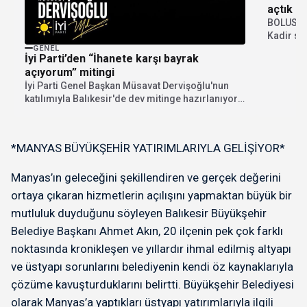
açtık ( 1
BOLUSPO
Kadir sa
BOLUSPOR
GENEL
İyi Parti’den “İhanete karşı bayrak
açıyorum” mitingi
İyi Parti Genel Başkan Müsavat Dervişoğlu'nun
katılımıyla Balıkesir'de dev mitinge hazırlanıyor.
"İhanete karşı bayrak...
*MANYAS BÜYÜKŞEHİR YATIRIMLARIYLA GELİŞİYOR*
Manyas’ın geleceğini şekillendiren ve gerçek değerini
ortaya çıkaran hizmetlerin açılışını yapmaktan büyük bir
mutluluk duyduğunu söyleyen Balıkesir Büyükşehir
Belediye Başkanı Ahmet Akın, 20 ilçenin pek çok farklı
noktasında kronikleşen ve yıllardır ihmal edilmiş altyapı
ve üstyapı sorunlarını belediyenin kendi öz kaynaklarıyla
çözüme kavuşturduklarını belirtti. Büyükşehir Belediyesi
olarak Manyas’a yaptıkları üstyapı yatırımlarıyla ilgili