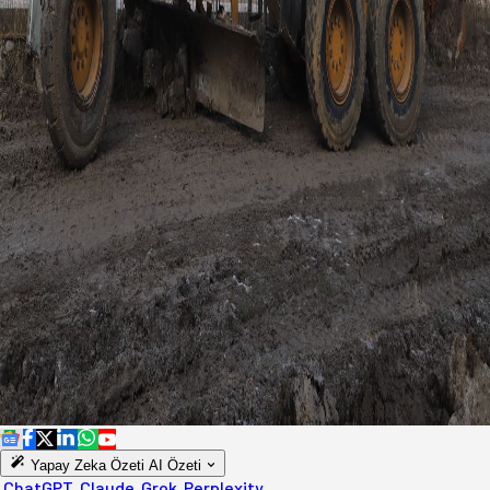
Yapay Zeka Özeti
AI Özeti
ChatGPT
Claude
Grok
Perplexity