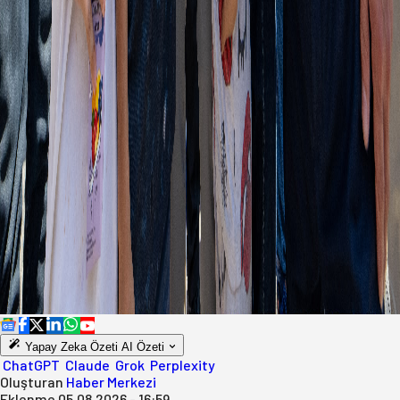
Yapay Zeka Özeti
AI Özeti
ChatGPT
Claude
Grok
Perplexity
Oluşturan
Haber Merkezi
Eklenme
05.08.2026 - 16:59