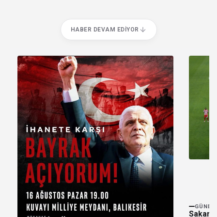
HABER DEVAM EDIYOR
GÜNDE
Sakarya