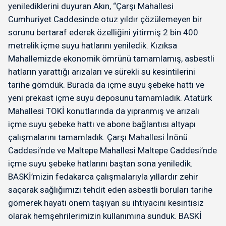
yenilediklerini duyuran Akın, “Çarşı Mahallesi
Cumhuriyet Caddesinde otuz yıldır çözülemeyen bir
sorunu bertaraf ederek özelliğini yitirmiş 2 bin 400
metrelik içme suyu hatlarını yeniledik. Kızıksa
Mahallemizde ekonomik ömrünü tamamlamış, asbestli
hatların yarattığı arızaları ve sürekli su kesintilerini
tarihe gömdük. Burada da içme suyu şebeke hattı ve
yeni prekast içme suyu deposunu tamamladık. Atatürk
Mahallesi TOKİ konutlarında da yıpranmış ve arızalı
içme suyu şebeke hattı ve abone bağlantısı altyapı
çalışmalarını tamamladık. Çarşı Mahallesi İnönü
Caddesi’nde ve Maltepe Mahallesi Maltepe Caddesi’nde
içme suyu şebeke hatlarını baştan sona yeniledik.
BASKİ’mizin fedakarca çalışmalarıyla yıllardır zehir
saçarak sağlığımızı tehdit eden asbestli boruları tarihe
gömerek hayati önem taşıyan su ihtiyacını kesintisiz
olarak hemşehrilerimizin kullanımına sunduk. BASKİ