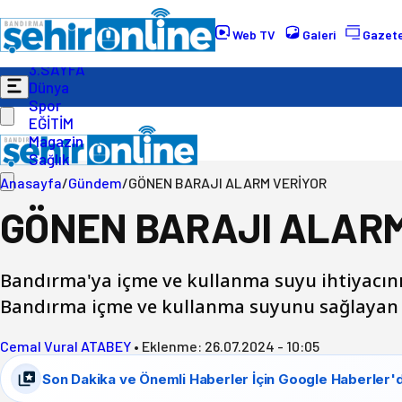
Gündem
Ekonomi
Web TV
Galeri
Gazete
Politika
3.SAYFA
Dünya
Spor
EĞİTİM
Magazin
Sağlık
Anasayfa
/
Gündem
/
GÖNEN BARAJI ALARM VERİYOR
GÖNEN BARAJI ALARM
Bandırma'ya içme ve kullanma suyu ihtiyacını 
Bandırma içme ve kullanma suyunu sağlayan G
Cemal Vural ATABEY
•
Eklenme:
26.07.2024 - 10:05
Son Dakika ve Önemli Haberler İçin Google Haberler'd