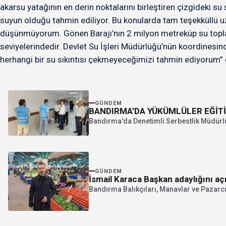
akarsu yatağının en derin noktalarını birleştiren çizgideki s
suyun olduğu tahmin ediliyor. Bu konularda tam teşekküllü u
düşünmüyorum. Gönen Barajı’nın 2 milyon metreküp su toplam
seviyelerindedir. Devlet Su İşleri Müdürlüğü’nün koordinesi
herhangi bir su sıkıntısı çekmeyeceğimizi tahmin ediyorum” 
GÜNDEM
BANDIRMA’DA YÜKÜMLÜLER
Bandırma'da Denetimli Serbestlik Müdürlüğ
GÜNDEM
İsmail Karaca Başkan adaylığını aç
Bandırma Balıkçıları, Manavlar ve Pazarcı