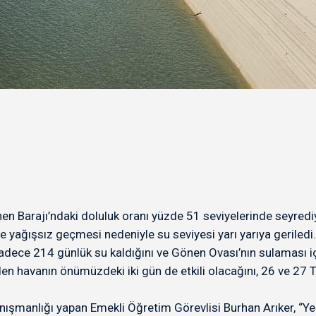
nen Barajı’ndaki doluluk oranı yüzde 51 seviyelerinde seyre
 yağışsız geçmesi nedeniyle su seviyesi yarı yarıya geriledi
 sadece 214 günlük su kaldığını ve Gönen Ovası’nın sulaması içi
eden havanın önümüzdeki iki gün de etkili olacağını, 26 ve 2
 danışmanlığı yapan Emekli Öğretim Görevlisi Burhan Arıker, “Y