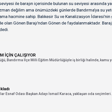
u seviyesi ile barajın içerisinde bulunan su seviyesi arasınd
zman değilim ama önümüzdeki günlerde Bandırma’ya su yeterli
a hacmine sahip. Balıkesir Su ve Kanalizasyon İdaresi’nin g
nde olan Gönen Barajı’ndan Gönen de faydalanmaktadır. Barajı
dedi.
 EĞİTİM İÇİN ÇALIŞIYOR
ü, Bandırma İlçe Milli Eğitim Müdürlüğüyle iş birliği halinde, kamu ya
ıkladı
lar Esnaf Odası Başkan Adayı İsmail Karaca, yaklaşan oda seçimleri.