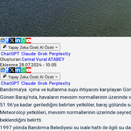
Yapay Zeka Özeti
AI Özeti
ChatGPT
Claude
Grok
Perplexity
Oluşturan
Cemal Vural ATABEY
Eklenme
26.07.2024 - 10:05
Yapay Zeka Özeti
AI Özeti
ChatGPT
Claude
Grok
Perplexity
Bandırma’ya içme ve kullanma suyu ihtiyacını karşılayan Gö
Gönen Barajı’nda, havaların mevsim normallerinin üzerinde ve
51.96’ya kadar gerilediğini belirten yetkililer, baraj gölünde
Meteoroloji yetkilileri, mevsim normallerinin üzerinde seyr
beklendiğini belirtti.
1997 yılında Bandırma Belediyesi su isale hattı ile ilgili su