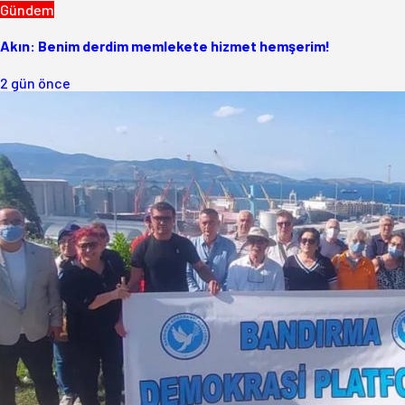
Gündem
Akın: Benim derdim memlekete hizmet hemşerim!
2 gün önce