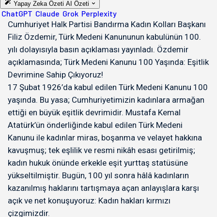
Yapay Zeka Özeti
AI Özeti
ChatGPT
Claude
Grok
Perplexity
Cumhuriyet Halk Partisi Bandırma Kadın Kolları Başkanı
Filiz Özdemir, Türk Medeni Kanununun kabulünün 100.
yılı dolayısıyla basın açıklaması yayınladı. Özdemir
açıklamasında; Türk Medeni Kanunu 100 Yaşında: Eşitlik
Devrimine Sahip Çıkıyoruz!
17 Şubat 1926’da kabul edilen Türk Medeni Kanunu 100
yaşında. Bu yasa; Cumhuriyetimizin kadınlara armağan
ettiği en büyük eşitlik devrimidir. Mustafa Kemal
Atatürk’ün önderliğinde kabul edilen Türk Medeni
Kanunu ile kadınlar miras, boşanma ve velayet hakkına
kavuşmuş; tek eşlilik ve resmi nikâh esası getirilmiş;
kadın hukuk önünde erkekle eşit yurttaş statüsüne
yükseltilmiştir. Bugün, 100 yıl sonra hâlâ kadınların
kazanılmış haklarını tartışmaya açan anlayışlara karşı
açık ve net konuşuyoruz: Kadın hakları kırmızı
çizgimizdir.