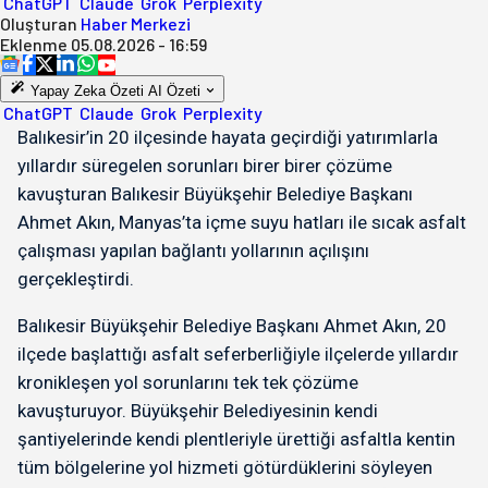
ChatGPT
Claude
Grok
Perplexity
Oluşturan
Haber Merkezi
Eklenme
05.08.2026 - 16:59
Yapay Zeka Özeti
AI Özeti
ChatGPT
Claude
Grok
Perplexity
Balıkesir’in 20 ilçesinde hayata geçirdiği yatırımlarla
yıllardır süregelen sorunları birer birer çözüme
kavuşturan Balıkesir Büyükşehir Belediye Başkanı
Ahmet Akın, Manyas’ta içme suyu hatları ile sıcak asfalt
çalışması yapılan bağlantı yollarının açılışını
gerçekleştirdi.
Balıkesir Büyükşehir Belediye Başkanı Ahmet Akın, 20
ilçede başlattığı asfalt seferberliğiyle ilçelerde yıllardır
kronikleşen yol sorunlarını tek tek çözüme
kavuşturuyor. Büyükşehir Belediyesinin kendi
şantiyelerinde kendi plentleriyle ürettiği asfaltla kentin
tüm bölgelerine yol hizmeti götürdüklerini söyleyen