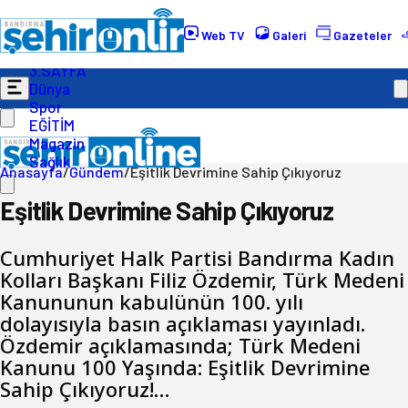
Gündem
Ekonomi
Web TV
Galeri
Gazeteler
Politika
3.SAYFA
Dünya
Spor
EĞİTİM
Magazin
Sağlık
Anasayfa
/
Gündem
/
Eşitlik Devrimine Sahip Çıkıyoruz
Eşitlik Devrimine Sahip Çıkıyoruz
Cumhuriyet Halk Partisi Bandırma Kadın
Kolları Başkanı Filiz Özdemir, Türk Medeni
Kanununun kabulünün 100. yılı
dolayısıyla basın açıklaması yayınladı.
Özdemir açıklamasında; Türk Medeni
Kanunu 100 Yaşında: Eşitlik Devrimine
Sahip Çıkıyoruz!…