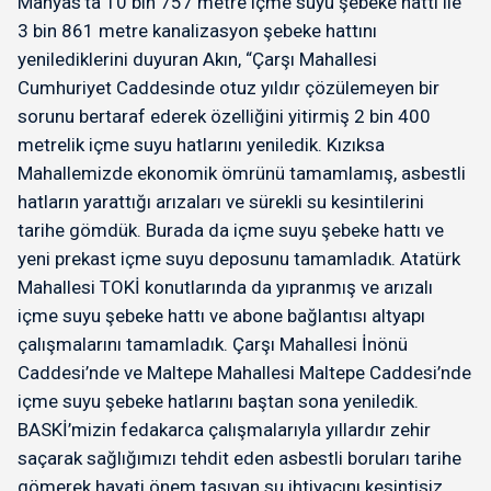
Manyas’ta 10 bin 757 metre içme suyu şebeke hattı ile
3 bin 861 metre kanalizasyon şebeke hattını
yenilediklerini duyuran Akın, “Çarşı Mahallesi
Cumhuriyet Caddesinde otuz yıldır çözülemeyen bir
sorunu bertaraf ederek özelliğini yitirmiş 2 bin 400
metrelik içme suyu hatlarını yeniledik. Kızıksa
Mahallemizde ekonomik ömrünü tamamlamış, asbestli
hatların yarattığı arızaları ve sürekli su kesintilerini
tarihe gömdük. Burada da içme suyu şebeke hattı ve
yeni prekast içme suyu deposunu tamamladık. Atatürk
Mahallesi TOKİ konutlarında da yıpranmış ve arızalı
içme suyu şebeke hattı ve abone bağlantısı altyapı
çalışmalarını tamamladık. Çarşı Mahallesi İnönü
Caddesi’nde ve Maltepe Mahallesi Maltepe Caddesi’nde
içme suyu şebeke hatlarını baştan sona yeniledik.
BASKİ’mizin fedakarca çalışmalarıyla yıllardır zehir
saçarak sağlığımızı tehdit eden asbestli boruları tarihe
gömerek hayati önem taşıyan su ihtiyacını kesintisiz