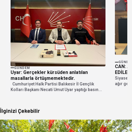
GÜNDE
CAN: A
GÜNDEM
Uyar: Gerçekler kürsüden anlatılan
EDİLEB
masallarla örtüşmemektedir.
Siyaset 
ağır geçt
Cumhuriyet Halk Partisi Balıkesir İl Gençlik
Kolları Başkanı Necati Umut Uyar yaptığı basın...
İlginizi Çekebilir