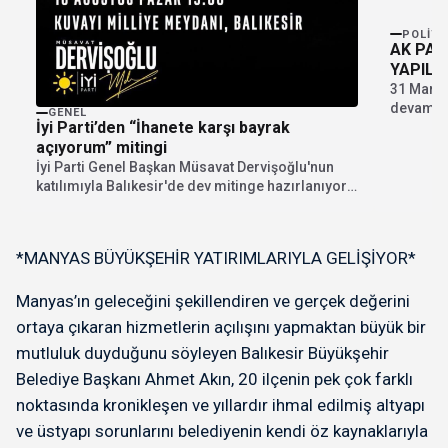
POLITI
AK PAR
YAPILD
31 Mart y
devam ed
GENEL
İyi Parti’den “İhanete karşı bayrak
temayül..
açıyorum” mitingi
İyi Parti Genel Başkan Müsavat Dervişoğlu'nun
katılımıyla Balıkesir'de dev mitinge hazırlanıyor.
"İhanete karşı bayrak...
*MANYAS BÜYÜKŞEHİR YATIRIMLARIYLA GELİŞİYOR*
Manyas’ın geleceğini şekillendiren ve gerçek değerini
ortaya çıkaran hizmetlerin açılışını yapmaktan büyük bir
mutluluk duyduğunu söyleyen Balıkesir Büyükşehir
Belediye Başkanı Ahmet Akın, 20 ilçenin pek çok farklı
noktasında kronikleşen ve yıllardır ihmal edilmiş altyapı
ve üstyapı sorunlarını belediyenin kendi öz kaynaklarıyla