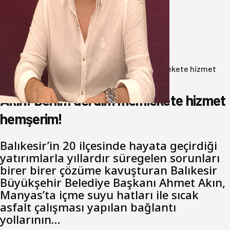
Oğuzbeyi’nden Balıkesirspor
yönetimine cevap : Herkes kendine
yakışanı yapar, buluttan nem
kapmayın!
07 Ağustos 2026
Anasayfa
/
Gündem
/
Akın: Benim derdim memlekete hizmet
hemşerim!
Akın: Benim derdim memlekete hizmet
hemşerim!
Balıkesir’in 20 ilçesinde hayata geçirdiği
yatırımlarla yıllardır süregelen sorunları
birer birer çözüme kavuşturan Balıkesir
Büyükşehir Belediye Başkanı Ahmet Akın,
Manyas’ta içme suyu hatları ile sıcak
asfalt çalışması yapılan bağlantı
yollarının…