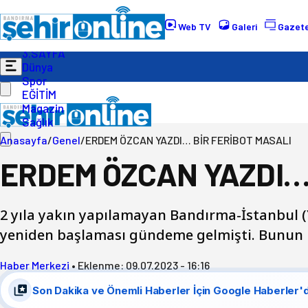
Gündem
Ekonomi
Web TV
Galeri
Gazete
Politika
3.SAYFA
Dünya
Spor
EĞİTİM
Magazin
Sağlık
Anasayfa
/
Genel
/
ERDEM ÖZCAN YAZDI… BİR FERİBOT MASALI
ERDEM ÖZCAN YAZDI… 
2 yıla yakın yapılamayan Bandırma-İstanbul (Y
yeniden başlaması gündeme gelmişti. Bunun üz
Haber Merkezi
•
Eklenme:
09.07.2023 - 16:16
Son Dakika ve Önemli Haberler İçin Google Haberler'd