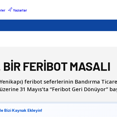
ler
Yazarlar
BİR FERİBOT MASALI
enikapı) feribot seferlerinin Bandırma Ticare
erine 31 Mayıs’ta “Feribot Geri Dönüyor” baş
e Bizi Kaynak Ekleyin!