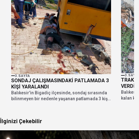
3.SAYF
3.SAYFA
TRAKTÖ
SONDAJ ÇALIŞMASINDAKİ PATLAMADA 3
VERDİ
KİŞİ YARALANDI
Balıkesir
Balıkesir'in Bigadiç ilçesinde, sondaj sırasında
kalan kiş
bilinmeyen bir nedenle yaşanan patlamada 3 kişi
10 TD...
yaralandı. Edinilen...
İlginizi Çekebilir