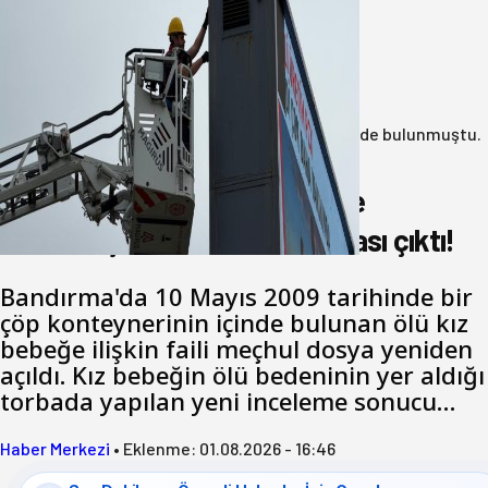
Büyükşehir Çevresel İzleme Ağını
Bandırma ile Güçlendirdi
05 Ağustos 2026
Anasayfa
/
3.Sayfa
/
17 yıl önce çöp konteynerinde bulunmuştu.
Katil zanlısı babası çıktı!
17 yıl önce çöp konteynerinde
bulunmuştu. Katil zanlısı babası çıktı!
Bandırma'da 10 Mayıs 2009 tarihinde bir
çöp konteynerinin içinde bulunan ölü kız
bebeğe ilişkin faili meçhul dosya yeniden
açıldı. Kız bebeğin ölü bedeninin yer aldığı
torbada yapılan yeni inceleme sonucu…
Haber Merkezi
•
Eklenme:
01.08.2026 - 16:46