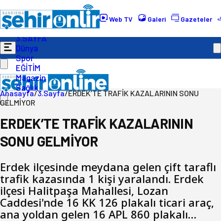
Gündem
Ekonomi
Web TV
Galeri
Gazeteler
Politika
3.SAYFA
Dünya
Spor
EĞİTİM
Magazin
Sağlık
Anasayfa
/
3.Sayfa
/
ERDEK’TE TRAFİK KAZALARININ SONU
GELMİYOR
ERDEK’TE TRAFİK KAZALARININ
SONU GELMİYOR
Erdek ilçesinde meydana gelen çift taraflı
trafik kazasında 1 kişi yaralandı. Erdek
ilçesi Halitpaşa Mahallesi, Lozan
Caddesi'nde 16 KK 126 plakalı ticari araç,
ana yoldan gelen 16 APL 860 plakalı…