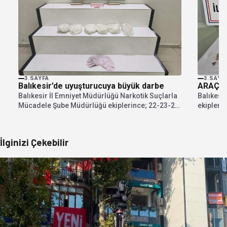
3.SAYFA
3.SAYF
Balıkesir’de uyuşturucuya büyük darbe
ARAÇTA
Balıkesir İl Emniyet Müdürlüğü Narkotik Suçlarla
Balıkesir
Mücadele Şube Müdürlüğü ekiplerince; 22-23-24
ekiplerin
Temmuz 2026 tarihlerinde...
aracı ile 
İlginizi Çekebilir