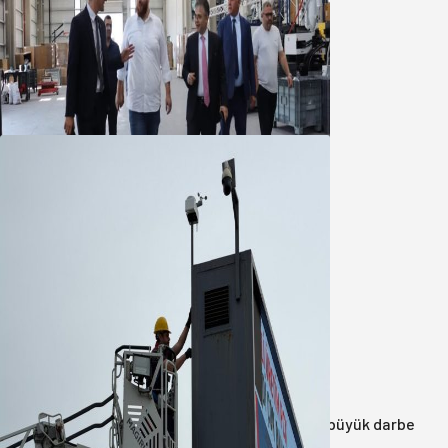
Marmara OSB Müteşebbis Heyeti
Toplantısı gerçekleştirildi
05 Ağustos 2026
Büyükşehir Çevresel İzleme Ağını
Bandırma ile Güçlendirdi
05 Ağustos 2026
Anasayfa
/
3.Sayfa
/
Balıkesir’de uyuşturucuya büyük darbe