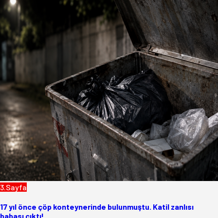
3.Sayfa
17 yıl önce çöp konteynerinde bulunmuştu. Katil zanlısı
babası çıktı!