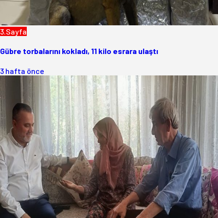
3.Sayfa
Gübre torbalarını kokladı, 11 kilo esrara ulaştı
3 hafta önce